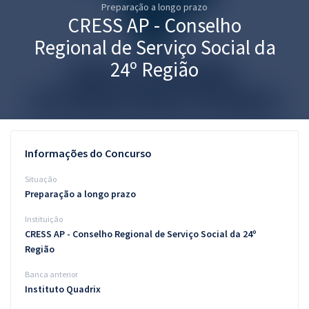
Preparação a longo prazo
Pós
CRESS AP - Conselho
Graduação
Regional de Serviço Social da
24º Região
OAB
Mentorias
Questões grátis
Informações do Concurso
Conteúdo gratuito
Situação
Preparação a longo prazo
Blog
Instituição
Aprovados
CRESS AP - Conselho Regional de Serviço Social da 24º
Região
Atendimento
Banca anterior
Instituto Quadrix