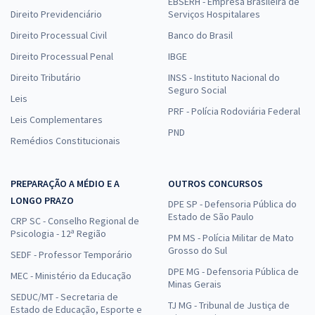
EBSERH - Empresa Brasileira de
Direito Previdenciário
Serviços Hospitalares
Direito Processual Civil
Banco do Brasil
Direito Processual Penal
IBGE
Direito Tributário
INSS - Instituto Nacional do
Seguro Social
Leis
PRF - Polícia Rodoviária Federal
Leis Complementares
PND
Remédios Constitucionais
PREPARAÇÃO A MÉDIO E A
OUTROS CONCURSOS
LONGO PRAZO
DPE SP - Defensoria Pública do
Estado de São Paulo
CRP SC - Conselho Regional de
Psicologia - 12ª Região
PM MS - Polícia Militar de Mato
Grosso do Sul
SEDF - Professor Temporário
DPE MG - Defensoria Pública de
MEC - Ministério da Educação
Minas Gerais
SEDUC/MT - Secretaria de
TJ MG - Tribunal de Justiça de
Estado de Educação, Esporte e