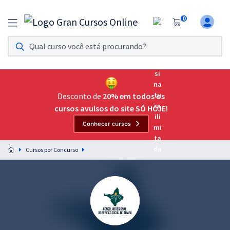
0
Assinatura Ilimitada 11
Acesso a todos os cursos. Teste grátis por 7 dias!
Assinatura OAB Até Passar
Acesso ilimitado a toda preparação para o Exame da
Desconto de
20% em todos os
Ordem, até você passar!
cursos avulsos do site SÓ HOJE!
Conhecer cursos
Residências Multiprofissionais
Preparação completa e intensiva para as principais
Cursos por Concurso
residências em saúde do Brasil
Concursos
Assinatura Ilimitada
Cursos 20% OFF