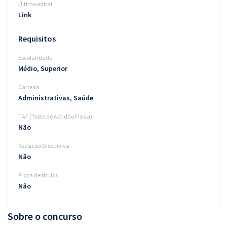
Último edital
Link
Requisitos
Escolaridade
Médio, Superior
Carreira
Administrativas, Saúde
TAF (Teste de Aptidão Física)
Não
Redação Discursiva
Não
Prova de títulos
Não
Sobre o concurso