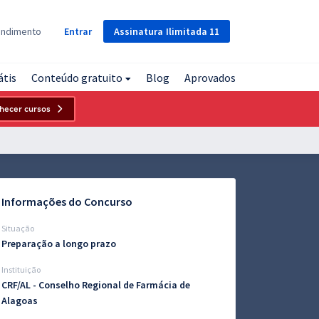
Assinatura
Ilimitada
11
endimento
Entrar
átis
Conteúdo gratuito
Blog
Aprovados
hecer cursos
Informações do Concurso
Situação
Preparação a longo prazo
Instituição
CRF/AL - Conselho Regional de Farmácia de
Alagoas