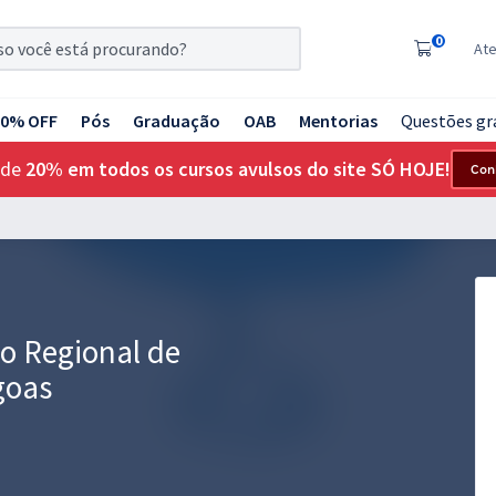
0
At
20% OFF
Pós
Graduação
OAB
Mentorias
Questões gr
 de
20% em todos os cursos avulsos do site SÓ HOJE!
Con
o Regional de
goas