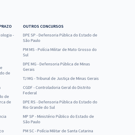
 PRAZO
OUTROS CONCURSOS
ologia -
DPE SP - Defensoria Pública do Estado de
São Paulo
PM MS - Polícia Militar de Mato Grosso do
Sul
DPE MG - Defensoria Pública de Minas
de
Gerais
ado de
TJ MG - Tribunal de Justiça de Minas Gerais
a
CGDF - Controladoria Geral do Distrito
Federal
do de
arca de
DPE RS - Defensoria Pública do Estado do
Rio Grande do Sul
ncia
MP SP - Ministério Público do Estado de
São Paulo
uco
PM SC - Polícia Militar de Santa Catarina