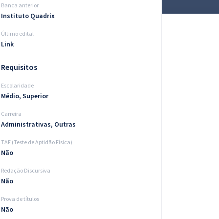
Banca anterior
Instituto Quadrix
Último edital
Link
Requisitos
Escolaridade
Médio, Superior
Carreira
Administrativas, Outras
TAF (Teste de Aptidão Física)
Não
Redação Discursiva
Não
Prova de títulos
Não