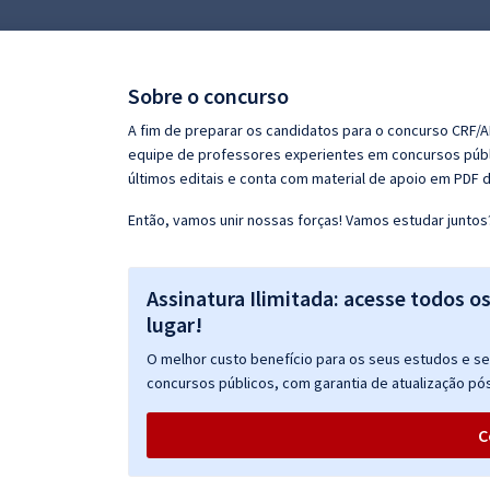
Pós
Graduação
Sobre o concurso
OAB
A fim de preparar os candidatos para o concurso CRF/A
equipe de professores experientes em concursos públi
Mentorias
últimos editais e conta com material de apoio em PDF 
Então, vamos unir nossas forças! Vamos estudar juntos
Questões grátis
Conteúdo gratuito
Assinatura Ilimitada: acesse todos o
Blog
lugar!
Aprovados
O melhor custo benefício para os seus estudos e seu
concursos públicos, com garantia de atualização pós
Atendimento
C