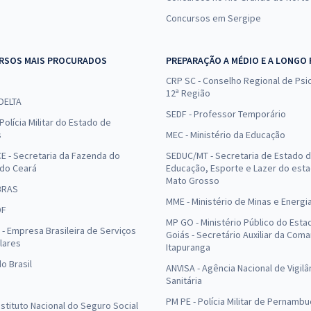
Concursos em Sergipe
RSOS MAIS PROCURADOS
PREPARAÇÃO A MÉDIO E A LONGO
CRP SC - Conselho Regional de Psic
12ª Região
 DELTA
SEDF - Professor Temporário
Polícia Militar do Estado de
s
MEC - Ministério da Educação
E - Secretaria da Fazenda do
SEDUC/MT - Secretaria de Estado 
 do Ceará
Educação, Esporte e Lazer do est
Mato Grosso
BRAS
MME - Ministério de Minas e Energi
DF
MP GO - Ministério Público do Esta
- Empresa Brasileira de Serviços
Goiás - Secretário Auxiliar da Com
lares
Itapuranga
o Brasil
ANVISA - Agência Nacional de Vigilâ
Sanitária
PM PE - Polícia Militar de Pernamb
Instituto Nacional do Seguro Social