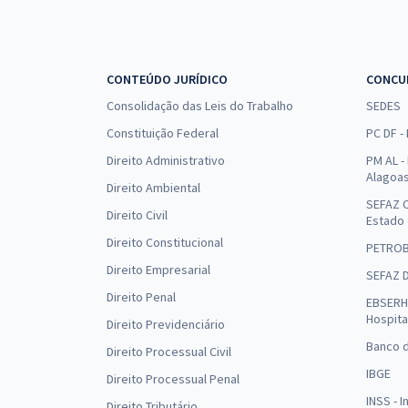
CONTEÚDO JURÍDICO
CONCU
Consolidação das Leis do Trabalho
SEDES
Constituição Federal
PC DF -
Direito Administrativo
PM AL - 
Alagoa
Direito Ambiental
SEFAZ C
Direito Civil
Estado
Direito Constitucional
PETRO
Direito Empresarial
SEFAZ 
Direito Penal
EBSERH 
Hospita
Direito Previdenciário
Banco d
Direito Processual Civil
IBGE
Direito Processual Penal
INSS - 
Direito Tributário