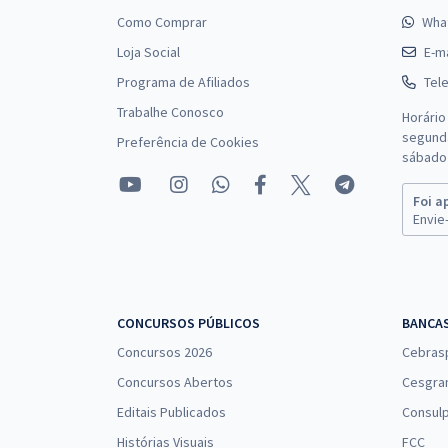
Como Comprar
Wha
Loja Social
E-ma
Programa de Afiliados
Tel
Trabalhe Conosco
Horário
segunda
Preferência de Cookies
sábado 
Foi a
Envie-
CONCURSOS PÚBLICOS
BANCA
Concursos 2026
Cebras
Concursos Abertos
Cesgra
Editais Publicados
Consulp
Histórias Visuais
FCC