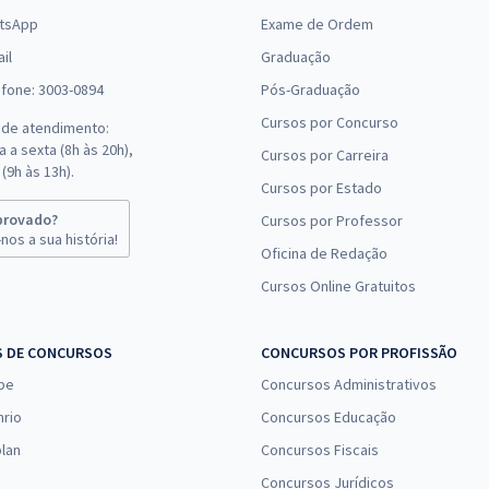
tsApp
Exame de Ordem
il
Graduação
efone: 3003-0894
Pós-Graduação
Cursos por Concurso
 de atendimento:
 a sexta (8h às 20h),
Cursos por Carreira
(9h às 13h).
Cursos por Estado
provado?
Cursos por Professor
nos a sua história!
Oficina de Redação
Cursos Online Gratuitos
S DE CONCURSOS
CONCURSOS POR PROFISSÃO
pe
Concursos Administrativos
nrio
Concursos Educação
lan
Concursos Fiscais
Concursos Jurídicos