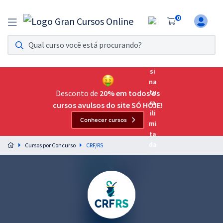
0
Assinatura Ilimitada 11
Acesso a todos os cursos. Teste grátis por 7 dias!
Assinatura OAB Até Passar
Acesso ilimitado a toda preparação para o Exame da
Desconto de
20% em todos os
Ordem, até você passar!
cursos avulsos do site SÓ HOJE!
Conhecer cursos
Residências Multiprofissionais
Preparação completa e intensiva para as principais
Cursos por Concurso
CRF/RS
residências em saúde do Brasil
Concursos
Assinatura Ilimitada
Cursos 20% OFF