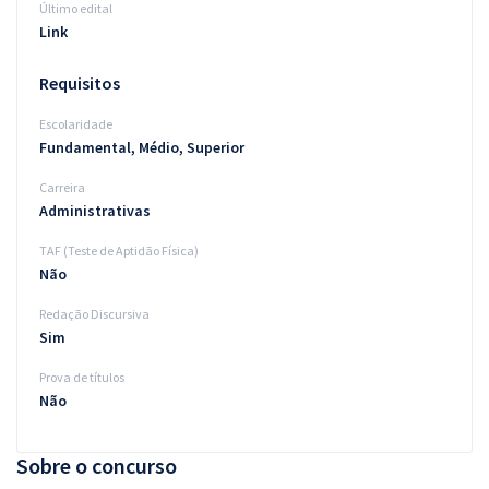
Último edital
Link
Requisitos
Escolaridade
Fundamental, Médio, Superior
Carreira
Administrativas
TAF (Teste de Aptidão Física)
Não
Redação Discursiva
Sim
Prova de títulos
Não
Sobre o concurso