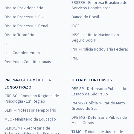
EBSERH - Empresa Brasileira de
Direito Previdenciário
Serviços Hospitalares
Direito Processual Civil
Banco do Brasil
Direito Processual Penal
IBGE
Direito Tributário
INSS - Instituto Nacional do
Seguro Social
Leis
PRF - Polícia Rodoviária Federal
Leis Complementares
PND
Remédios Constitucionais
PREPARAÇÃO A MÉDIO E A
OUTROS CONCURSOS
LONGO PRAZO
DPE SP - Defensoria Pública do
Estado de São Paulo
CRP SC - Conselho Regional de
Psicologia - 12ª Região
PM MS - Polícia Militar de Mato
Grosso do Sul
SEDF - Professor Temporário
DPE MG - Defensoria Pública de
MEC - Ministério da Educação
Minas Gerais
SEDUC/MT - Secretaria de
TJ MG - Tribunal de Justiça de
Estado de Educação, Esporte e