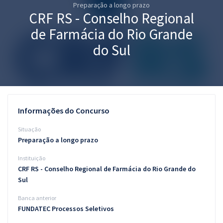
Preparação a longo prazo
Pós
CRF RS - Conselho Regional
Graduação
de Farmácia do Rio Grande
do Sul
OAB
Mentorias
Questões grátis
Informações do Concurso
Conteúdo gratuito
Situação
Preparação a longo prazo
Blog
Instituição
Aprovados
CRF RS - Conselho Regional de Farmácia do Rio Grande do
Sul
Atendimento
Banca anterior
FUNDATEC Processos Seletivos