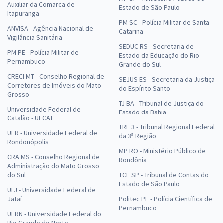
Auxiliar da Comarca de
Estado de São Paulo
Itapuranga
PM SC - Polícia Militar de Santa
ANVISA - Agência Nacional de
Catarina
Vigilância Sanitária
SEDUC RS - Secretaria de
PM PE - Polícia Militar de
Estado da Educação do Rio
Pernambuco
Grande do Sul
CRECI MT - Conselho Regional de
SEJUS ES - Secretaria da Justiça
Corretores de Imóveis do Mato
do Espírito Santo
Grosso
TJ BA - Tribunal de Justiça do
Universidade Federal de
Estado da Bahia
Catalão - UFCAT
TRF 3 - Tribunal Regional Federal
UFR - Universidade Federal de
da 3ª Região
Rondonópolis
MP RO - Ministério Público de
CRA MS - Conselho Regional de
Rondônia
Administração do Mato Grosso
do Sul
TCE SP - Tribunal de Contas do
Estado de São Paulo
UFJ - Universidade Federal de
Jataí
Politec PE - Polícia Científica de
Pernambuco
UFRN - Universidade Federal do
Rio Grande do Norte