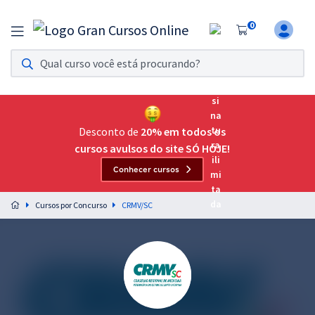
0
Assinatura Ilimitada 11
Acesso a todos os cursos. Teste grátis por 7 dias!
Assinatura OAB Até Passar
Acesso ilimitado a toda preparação para o Exame da
Desconto de
20% em todos os
Ordem, até você passar!
cursos avulsos do site SÓ HOJE!
Conhecer cursos
Residências Multiprofissionais
Preparação completa e intensiva para as principais
Cursos por Concurso
CRMV/SC
residências em saúde do Brasil
Concursos
Assinatura Ilimitada
Cursos 20% OFF