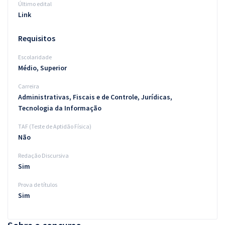
Último edital
Link
Requisitos
Escolaridade
Médio, Superior
Carreira
Administrativas, Fiscais e de Controle, Jurídicas,
Tecnologia da Informação
TAF (Teste de Aptidão Física)
Não
Redação Discursiva
Sim
Prova de títulos
Sim