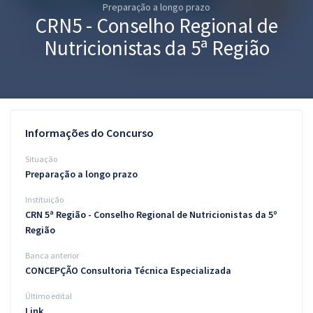
Preparação a longo prazo
Pós
CRN5 - Conselho Regional de
Graduação
Nutricionistas da 5ª Região
OAB
Mentorias
Informações do Concurso
Questões grátis
Situação
Conteúdo gratuito
Preparação a longo prazo
Instituição
Blog
CRN 5ª Região - Conselho Regional de Nutricionistas da 5º
Aprovados
Região
Banca anterior
Atendimento
CONCEPÇÃO Consultoria Técnica Especializada
Último edital
Link