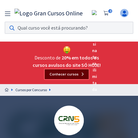
0
Assinatura Ilimitada 11
Acesso a todos os cursos. Teste grátis por 7 dias!
Assinatura OAB Até Passar
Acesso ilimitado a toda preparação para o Exame da
Desconto de
20% em todos os
Ordem, até você passar!
cursos avulsos do site SÓ HOJE!
Conhecer cursos
Residências Multiprofissionais
Preparação completa e intensiva para as principais
Cursos por Concurso
residências em saúde do Brasil
Concursos
Assinatura Ilimitada
Cursos 20% OFF