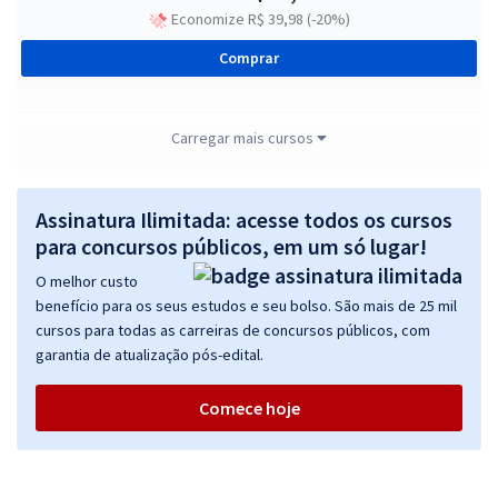
Economize R$ 39,98 (-20%)
Comprar
Carregar mais cursos
CRN 5 - Conselho Regional de Nutricionistas da 5ª Região -
Assistente Técnico
Assinatura Ilimitada: acesse todos os cursos
R$ 367,92
à vista
30,66
para concursos públicos, em um só lugar!
R$
ou 12x de
Economize R$ 91,98 (-20%)
O melhor custo
benefício para os seus estudos e seu bolso. São mais de 25 mil
Comprar
cursos para todas as carreiras de concursos públicos, com
garantia de atualização pós-edital.
Comece hoje
CRN 5 - Conselho Regional de Nutricionistas da 5ª Região - Fiscal de
Nutrição
R$ 159,92
à vista
13,33