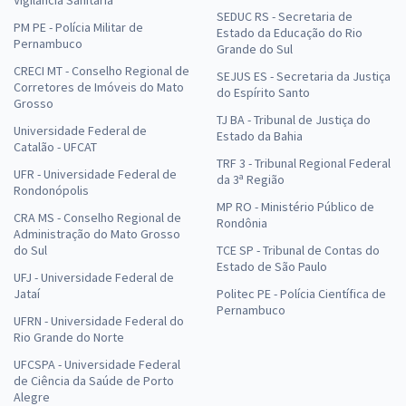
Vigilância Sanitária
SEDUC RS - Secretaria de
PM PE - Polícia Militar de
Estado da Educação do Rio
Pernambuco
Grande do Sul
CRECI MT - Conselho Regional de
SEJUS ES - Secretaria da Justiça
Corretores de Imóveis do Mato
do Espírito Santo
Grosso
TJ BA - Tribunal de Justiça do
Universidade Federal de
Estado da Bahia
Catalão - UFCAT
TRF 3 - Tribunal Regional Federal
UFR - Universidade Federal de
da 3ª Região
Rondonópolis
MP RO - Ministério Público de
CRA MS - Conselho Regional de
Rondônia
Administração do Mato Grosso
do Sul
TCE SP - Tribunal de Contas do
Estado de São Paulo
UFJ - Universidade Federal de
Jataí
Politec PE - Polícia Científica de
Pernambuco
UFRN - Universidade Federal do
Rio Grande do Norte
UFCSPA - Universidade Federal
de Ciência da Saúde de Porto
Alegre