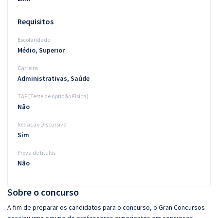
Requisitos
Escolaridade
Médio, Superior
Carreira
Administrativas, Saúde
TAF (Teste de Aptidão Física)
Não
Redação Discursiva
Sim
Prova de títulos
Não
Sobre o concurso
A fim de preparar os candidatos para o concurso, o Gran Concursos