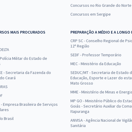
Concursos no Rio Grande do Norte
Concursos em Sergipe
RSOS MAIS PROCURADOS
PREPARAÇÃO A MÉDIO E A LONGO
CRP SC - Conselho Regional de Psic
12ª Região
 DELTA
SEDF - Professor Temporário
Polícia Militar do Estado de
s
MEC - Ministério da Educação
E - Secretaria da Fazenda do
SEDUC/MT - Secretaria de Estado 
 do Ceará
Educação, Esporte e Lazer do est
Mato Grosso
BRAS
MME - Ministério de Minas e Energi
DF
MP GO - Ministério Público do Esta
- Empresa Brasileira de Serviços
Goiás - Secretário Auxiliar da Com
lares
Itapuranga
o Brasil
ANVISA - Agência Nacional de Vigilâ
Sanitária