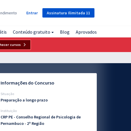
Assinatura
Ilimitada
11
endimento
Entrar
átis
Conteúdo gratuito
Blog
Aprovados
hecer cursos
Informações do Concurso
Situação
Preparação a longo prazo
Instituição
CRP PE - Conselho Regional de Psicologia de
Pernambuco - 2ª Região