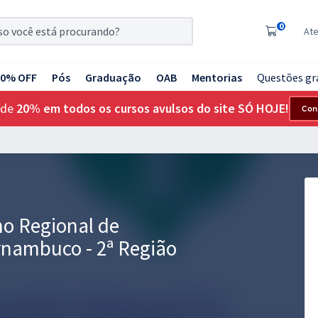
0
At
20% OFF
Pós
Graduação
OAB
Mentorias
Questões gr
 de
20% em todos os cursos avulsos do site SÓ HOJE!
Con
ho Regional de
rnambuco - 2ª Região