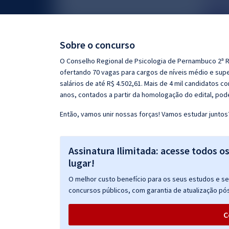
Pós
Graduação
Sobre o concurso
OAB
O Conselho Regional de Psicologia de Pernambuco 2ª Re
ofertando 70 vagas para cargos de níveis médio e super
Mentorias
salários de até R$ 4.502,61. Mais de 4 mil candidatos 
anos, contados a partir da homologação do edital, pod
Questões grátis
Então, vamos unir nossas forças! Vamos estudar juntos
Conteúdo gratuito
Blog
Assinatura Ilimitada: acesse todos o
lugar!
Aprovados
O melhor custo benefício para os seus estudos e seu
concursos públicos, com garantia de atualização pós
Atendimento
C