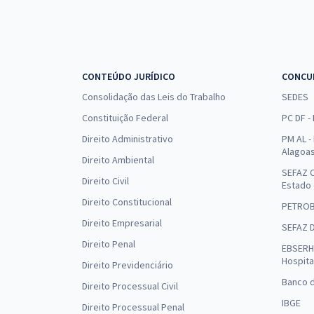
CONTEÚDO JURÍDICO
CONCU
Consolidação das Leis do Trabalho
SEDES
Constituição Federal
PC DF -
Direito Administrativo
PM AL - 
Alagoa
Direito Ambiental
SEFAZ C
Direito Civil
Estado
Direito Constitucional
PETRO
Direito Empresarial
SEFAZ 
Direito Penal
EBSERH 
Hospita
Direito Previdenciário
Banco d
Direito Processual Civil
IBGE
Direito Processual Penal