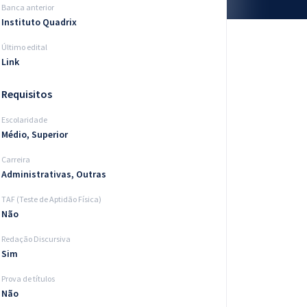
Banca anterior
Instituto Quadrix
Último edital
Link
Requisitos
Escolaridade
Médio, Superior
Carreira
Administrativas, Outras
TAF (Teste de Aptidão Física)
Não
Redação Discursiva
Sim
Prova de títulos
Não