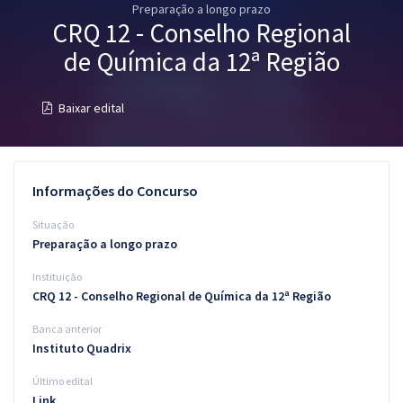
Preparação a longo prazo
Pós
CRQ 12 - Conselho Regional
Graduação
de Química da 12ª Região
OAB
Baixar edital
Mentorias
Questões grátis
Informações do Concurso
Conteúdo gratuito
Situação
Preparação a longo prazo
Blog
Instituição
Aprovados
CRQ 12 - Conselho Regional de Química da 12ª Região
Banca anterior
Atendimento
Instituto Quadrix
Último edital
Link