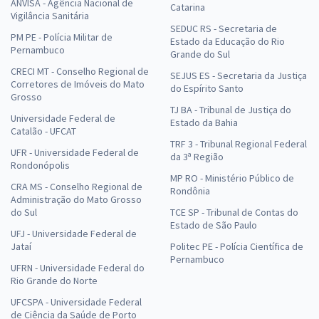
ANVISA - Agência Nacional de
Catarina
Vigilância Sanitária
SEDUC RS - Secretaria de
PM PE - Polícia Militar de
Estado da Educação do Rio
Pernambuco
Grande do Sul
CRECI MT - Conselho Regional de
SEJUS ES - Secretaria da Justiça
Corretores de Imóveis do Mato
do Espírito Santo
Grosso
TJ BA - Tribunal de Justiça do
Universidade Federal de
Estado da Bahia
Catalão - UFCAT
TRF 3 - Tribunal Regional Federal
UFR - Universidade Federal de
da 3ª Região
Rondonópolis
MP RO - Ministério Público de
CRA MS - Conselho Regional de
Rondônia
Administração do Mato Grosso
do Sul
TCE SP - Tribunal de Contas do
Estado de São Paulo
UFJ - Universidade Federal de
Jataí
Politec PE - Polícia Científica de
Pernambuco
UFRN - Universidade Federal do
Rio Grande do Norte
UFCSPA - Universidade Federal
de Ciência da Saúde de Porto