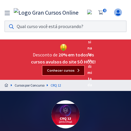
0
Assinatura Ilimitada 11
Acesso a todos os cursos. Teste grátis por 7 dias!
Assinatura OAB Até Passar
Acesso ilimitado a toda preparação para o Exame da
Desconto de
20% em todos os
Ordem, até você passar!
cursos avulsos do site SÓ HOJE!
Conhecer cursos
Residências Multiprofissionais
Preparação completa e intensiva para as principais
Cursos por Concurso
CRQ 12
residências em saúde do Brasil
Concursos
Assinatura Ilimitada
Cursos 20% OFF