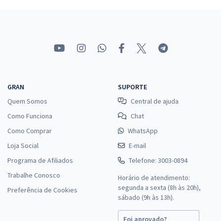
Economize R$ 51,98 (-20%)
Comprar
CRQ 12 - Conselho Regional de Química da 12ª Região -
Conhecimentos Básicos e Complementares para Todos os Cargos
GRAN
SUPORTE
R$ 311,92
à vista
Quem Somos
Central de ajuda
25,99
R$
ou 12x de
Como Funciona
Chat
Economize R$ 77,98 (-20%)
Como Comprar
WhatsApp
Comprar
Loja Social
E-mail
Programa de Afiliados
Telefone: 3003-0894
Trabalhe Conosco
Horário de atendimento:
segunda a sexta (8h às 20h),
Preferência de Cookies
sábado (9h às 13h).
Foi aprovado?