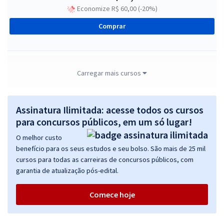
Economize R$ 60,00 (-20%)
Comprar
CRQ 12 - Conselho Regional de Química da 12ª Região - Técnico
Carregar mais cursos
Administrativo
R$ 399,99
à vista
Assinatura Ilimitada: acesse todos os cursos
33,33
R$
ou 12x de
para concursos públicos, em um só lugar!
Economize R$ 100,00 (-20%)
O melhor custo
Comprar
benefício para os seus estudos e seu bolso. São mais de 25 mil
cursos para todas as carreiras de concursos públicos, com
garantia de atualização pós-edital.
CRQ 12 - Conselho Regional de Química da 12ª Região -
Comece hoje
Conhecimentos Específicos do Cargo de Técnico Administrativo
R$ 231,92
à vista
19,33