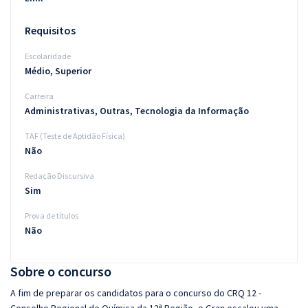
Requisitos
Escolaridade
Médio, Superior
Carreira
Administrativas, Outras, Tecnologia da Informação
TAF (Teste de Aptidão Física)
Não
Redação Discursiva
Sim
Prova de títulos
Não
Sobre o concurso
A fim de preparar os candidatos para o concurso do CRQ 12 -