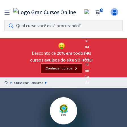
0
Assinatura Ilimitada 11
Acesso a todos os cursos. Teste grátis por 7 dias!
Assinatura OAB Até Passar
Acesso ilimitado a toda preparação para o Exame da
Desconto de
20% em todos os
Ordem, até você passar!
cursos avulsos do site SÓ HOJE!
Conhecer cursos
Residências Multiprofissionais
Preparação completa e intensiva para as principais
Cursos por Concurso
residências em saúde do Brasil
Concursos
Assinatura Ilimitada
Cursos 20% OFF