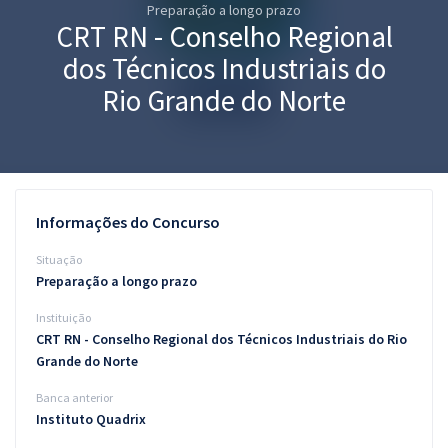
Preparação a longo prazo
Pós
CRT RN - Conselho Regional
Graduação
dos Técnicos Industriais do
Rio Grande do Norte
OAB
Mentorias
Questões grátis
Informações do Concurso
Conteúdo gratuito
Situação
Preparação a longo prazo
Blog
Instituição
Aprovados
CRT RN - Conselho Regional dos Técnicos Industriais do Rio
Grande do Norte
Atendimento
Banca anterior
Instituto Quadrix