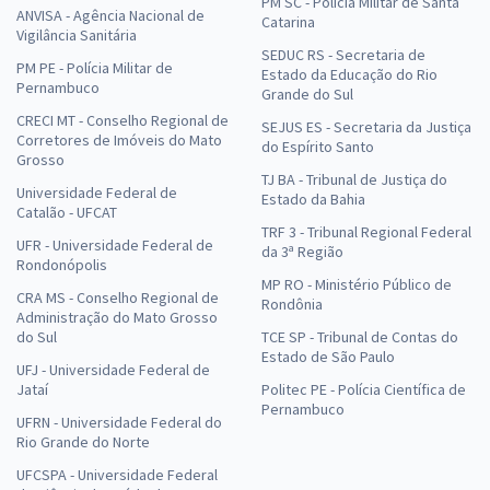
PM SC - Polícia Militar de Santa
ANVISA - Agência Nacional de
Catarina
Vigilância Sanitária
SEDUC RS - Secretaria de
PM PE - Polícia Militar de
Estado da Educação do Rio
Pernambuco
Grande do Sul
CRECI MT - Conselho Regional de
SEJUS ES - Secretaria da Justiça
Corretores de Imóveis do Mato
do Espírito Santo
Grosso
TJ BA - Tribunal de Justiça do
Universidade Federal de
Estado da Bahia
Catalão - UFCAT
TRF 3 - Tribunal Regional Federal
UFR - Universidade Federal de
da 3ª Região
Rondonópolis
MP RO - Ministério Público de
CRA MS - Conselho Regional de
Rondônia
Administração do Mato Grosso
do Sul
TCE SP - Tribunal de Contas do
Estado de São Paulo
UFJ - Universidade Federal de
Jataí
Politec PE - Polícia Científica de
Pernambuco
UFRN - Universidade Federal do
Rio Grande do Norte
UFCSPA - Universidade Federal