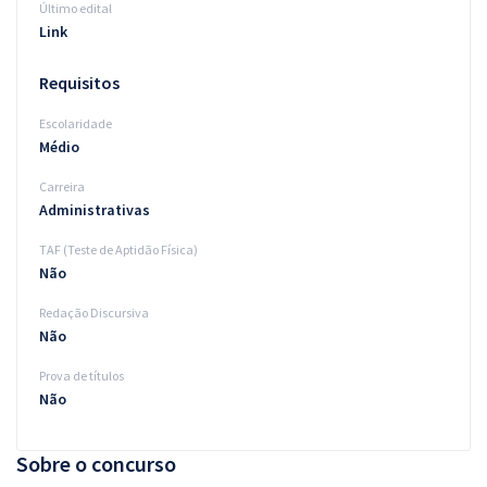
Último edital
Link
Requisitos
Escolaridade
Médio
Carreira
Administrativas
TAF (Teste de Aptidão Física)
Não
Redação Discursiva
Não
Prova de títulos
Não
Sobre o concurso