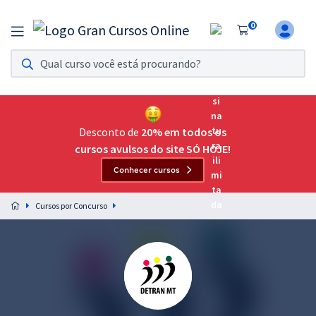
0
Assinatura Ilimitada 11
Acesso a todos os cursos. Teste grátis por 7 dias!
Assinatura OAB Até Passar
Acesso ilimitado a toda preparação para o Exame da
Desconto de
20% em todos os
Ordem, até você passar!
cursos avulsos do site SÓ HOJE!
Conhecer cursos
Residências Multiprofissionais
Preparação completa e intensiva para as principais
Cursos por Concurso
residências em saúde do Brasil
Concursos
Assinatura Ilimitada
Cursos 20% OFF