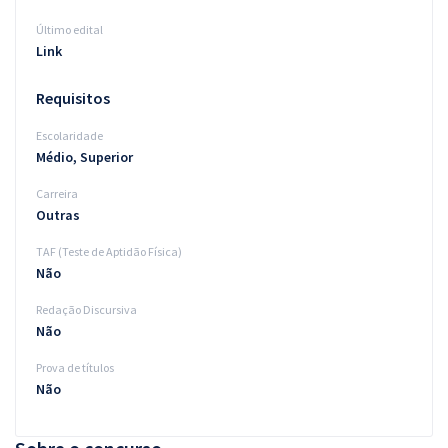
Último edital
Link
Requisitos
Escolaridade
Médio, Superior
Carreira
Outras
TAF (Teste de Aptidão Física)
Não
Redação Discursiva
Não
Prova de títulos
Não