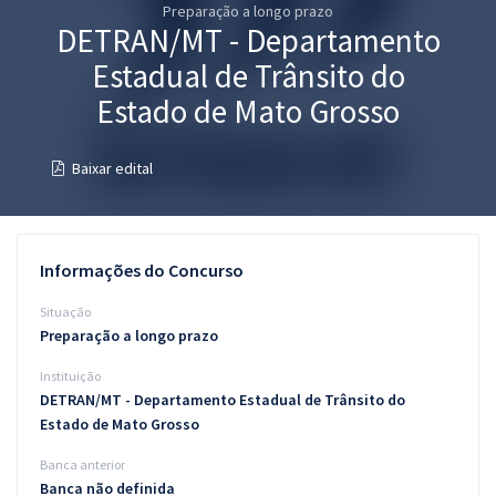
Preparação a longo prazo
Pós
DETRAN/MT - Departamento
Graduação
Estadual de Trânsito do
Estado de Mato Grosso
OAB
Baixar edital
Mentorias
Questões grátis
Informações do Concurso
Conteúdo gratuito
Situação
Blog
Preparação a longo prazo
Aprovados
Instituição
DETRAN/MT - Departamento Estadual de Trânsito do
Atendimento
Estado de Mato Grosso
Banca anterior
Banca não definida