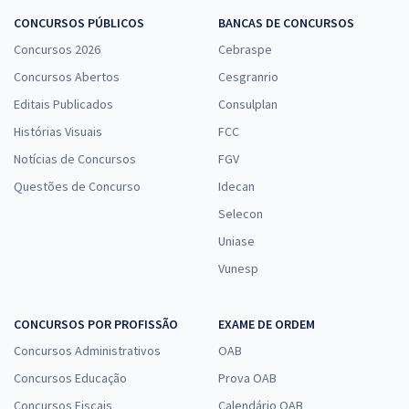
CONCURSOS PÚBLICOS
BANCAS DE CONCURSOS
Concursos 2026
Cebraspe
Concursos Abertos
Cesgranrio
Editais Publicados
Consulplan
Histórias Visuais
FCC
Notícias de Concursos
FGV
Questões de Concurso
Idecan
Selecon
Uniase
Vunesp
CONCURSOS POR PROFISSÃO
EXAME DE ORDEM
Concursos Administrativos
OAB
Concursos Educação
Prova OAB
Concursos Fiscais
Calendário OAB