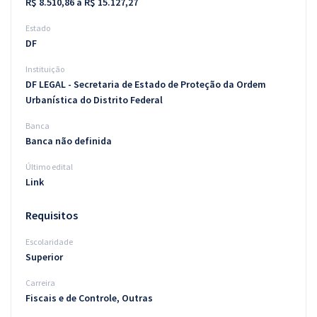
R$ 8.510,86 a R$ 15.127,27
Estado
DF
Instituição
DF LEGAL - Secretaria de Estado de Proteção da Ordem
Urbanística do Distrito Federal
Banca
Banca não definida
Último edital
Link
Requisitos
Escolaridade
Superior
Carreira
Fiscais e de Controle, Outras