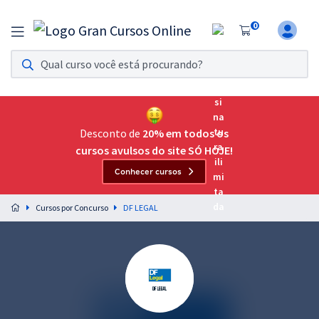
0
Assinatura Ilimitada 11
Acesso a todos os cursos. Teste grátis por 7 dias!
Assinatura OAB Até Passar
Acesso ilimitado a toda preparação para o Exame da
Desconto de
20% em todos os
Ordem, até você passar!
cursos avulsos do site SÓ HOJE!
Conhecer cursos
Residências Multiprofissionais
Preparação completa e intensiva para as principais
Cursos por Concurso
DF LEGAL
residências em saúde do Brasil
Concursos
Assinatura Ilimitada
Cursos 20% OFF