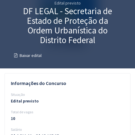
Edital previsto
Pós
DF LEGAL - Secretaria de
Graduação
Estado de Proteção da
Ordem Urbanística do
OAB
Distrito Federal
Mentorias
Baixar edital
Questões grátis
Conteúdo gratuito
Informações do Concurso
Blog
Situação
Aprovados
Edital previsto
Total de vagas
Atendimento
10
Salário