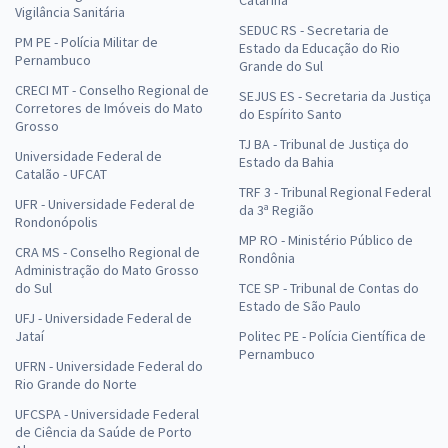
Catarina
Vigilância Sanitária
SEDUC RS - Secretaria de
PM PE - Polícia Militar de
Estado da Educação do Rio
Pernambuco
Grande do Sul
CRECI MT - Conselho Regional de
SEJUS ES - Secretaria da Justiça
Corretores de Imóveis do Mato
do Espírito Santo
Grosso
TJ BA - Tribunal de Justiça do
Universidade Federal de
Estado da Bahia
Catalão - UFCAT
TRF 3 - Tribunal Regional Federal
UFR - Universidade Federal de
da 3ª Região
Rondonópolis
MP RO - Ministério Público de
CRA MS - Conselho Regional de
Rondônia
Administração do Mato Grosso
do Sul
TCE SP - Tribunal de Contas do
Estado de São Paulo
UFJ - Universidade Federal de
Jataí
Politec PE - Polícia Científica de
Pernambuco
UFRN - Universidade Federal do
Rio Grande do Norte
UFCSPA - Universidade Federal
de Ciência da Saúde de Porto