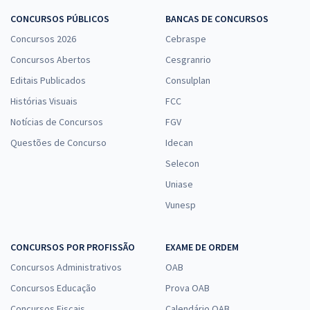
CONCURSOS PÚBLICOS
BANCAS DE CONCURSOS
Concursos 2026
Cebraspe
Concursos Abertos
Cesgranrio
Editais Publicados
Consulplan
Histórias Visuais
FCC
Notícias de Concursos
FGV
Questões de Concurso
Idecan
Selecon
Uniase
Vunesp
CONCURSOS POR PROFISSÃO
EXAME DE ORDEM
Concursos Administrativos
OAB
Concursos Educação
Prova OAB
Concursos Fiscais
Calendário OAB