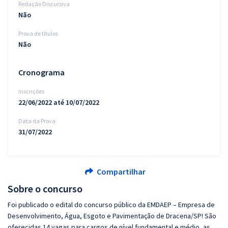
Redação Discursiva
Não
Prova de títulos
Não
Cronograma
Inscrições
22/06/2022 até 10/07/2022
Data da Prova
31/07/2022
Compartilhar
Sobre o concurso
Foi publicado o edital do concurso público da EMDAEP – Empresa de
Desenvolvimento, Água, Esgoto e Pavimentação de Dracena/SP! São
oferecidas 14 vagas para cargos de nível fundamental e médio, as