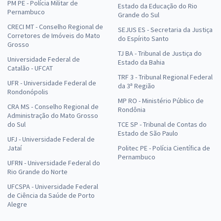
PM PE - Polícia Militar de
Estado da Educação do Rio
Pernambuco
Grande do Sul
CRECI MT - Conselho Regional de
SEJUS ES - Secretaria da Justiça
Corretores de Imóveis do Mato
do Espírito Santo
Grosso
TJ BA - Tribunal de Justiça do
Universidade Federal de
Estado da Bahia
Catalão - UFCAT
TRF 3 - Tribunal Regional Federal
UFR - Universidade Federal de
da 3ª Região
Rondonópolis
MP RO - Ministério Público de
CRA MS - Conselho Regional de
Rondônia
Administração do Mato Grosso
do Sul
TCE SP - Tribunal de Contas do
Estado de São Paulo
UFJ - Universidade Federal de
Jataí
Politec PE - Polícia Científica de
Pernambuco
UFRN - Universidade Federal do
Rio Grande do Norte
UFCSPA - Universidade Federal
de Ciência da Saúde de Porto
Alegre