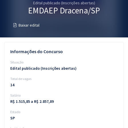
Edital publicado (Inscrições abertas)
Pós
EMDAEP Dracena/SP
Graduação
Baixar edital
OAB
Mentorias
Informações do Concurso
Questões grátis
Situação
Edital publicado (Inscrições abertas)
Conteúdo gratuito
Total de vagas
Blog
14
Aprovados
Salário
R$ 1.515,85 a R$ 2.857,89
Atendimento
Estado
SP