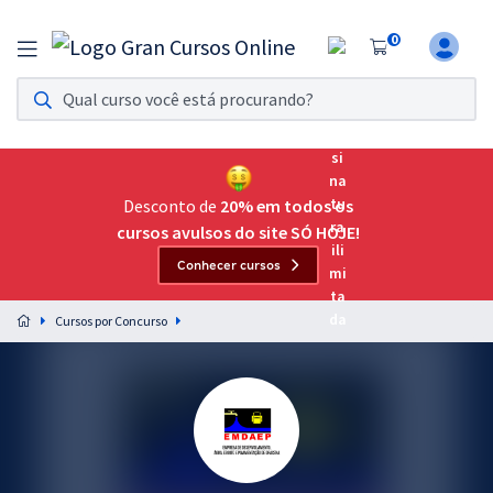
0
Assinatura Ilimitada 11
Acesso a todos os cursos. Teste grátis por 7 dias!
Assinatura OAB Até Passar
Acesso ilimitado a toda preparação para o Exame da
Desconto de
20% em todos os
Ordem, até você passar!
cursos avulsos do site SÓ HOJE!
Conhecer cursos
Residências Multiprofissionais
Preparação completa e intensiva para as principais
Cursos por Concurso
residências em saúde do Brasil
Concursos
Assinatura Ilimitada
Cursos 20% OFF