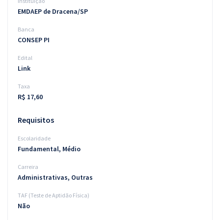
Instituição
EMDAEP de Dracena/SP
Banca
CONSEP PI
Edital
Link
Taxa
R$ 17,60
Requisitos
Escolaridade
Fundamental, Médio
Carreira
Administrativas, Outras
TAF (Teste de Aptidão Física)
Não