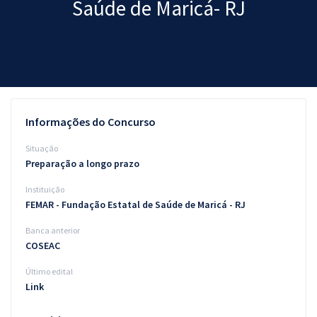
Saúde de Maricá- RJ
Pós
Graduação
OAB
Mentorias
Informações do Concurso
Questões grátis
Situação
Preparação a longo prazo
Conteúdo gratuito
Instituição
Blog
FEMAR - Fundação Estatal de Saúde de Maricá - RJ
Aprovados
Banca anterior
COSEAC
Atendimento
Último edital
Link