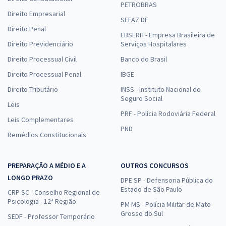
PETROBRAS
Direito Empresarial
SEFAZ DF
Direito Penal
EBSERH - Empresa Brasileira de
Direito Previdenciário
Serviços Hospitalares
Direito Processual Civil
Banco do Brasil
Direito Processual Penal
IBGE
Direito Tributário
INSS - Instituto Nacional do
Seguro Social
Leis
PRF - Polícia Rodoviária Federal
Leis Complementares
PND
Remédios Constitucionais
PREPARAÇÃO A MÉDIO E A
OUTROS CONCURSOS
LONGO PRAZO
DPE SP - Defensoria Pública do
Estado de São Paulo
CRP SC - Conselho Regional de
Psicologia - 12ª Região
PM MS - Polícia Militar de Mato
Grosso do Sul
SEDF - Professor Temporário