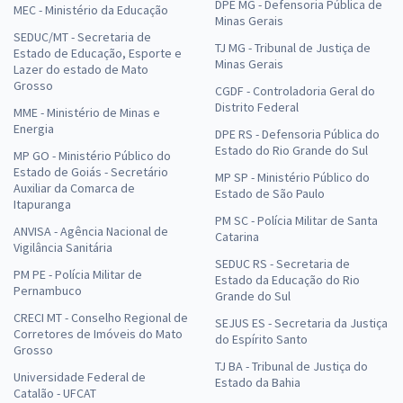
DPE MG - Defensoria Pública de
MEC - Ministério da Educação
Minas Gerais
SEDUC/MT - Secretaria de
TJ MG - Tribunal de Justiça de
Estado de Educação, Esporte e
Minas Gerais
Lazer do estado de Mato
Grosso
CGDF - Controladoria Geral do
Distrito Federal
MME - Ministério de Minas e
Energia
DPE RS - Defensoria Pública do
Estado do Rio Grande do Sul
MP GO - Ministério Público do
Estado de Goiás - Secretário
MP SP - Ministério Público do
Auxiliar da Comarca de
Estado de São Paulo
Itapuranga
PM SC - Polícia Militar de Santa
ANVISA - Agência Nacional de
Catarina
Vigilância Sanitária
SEDUC RS - Secretaria de
PM PE - Polícia Militar de
Estado da Educação do Rio
Pernambuco
Grande do Sul
CRECI MT - Conselho Regional de
SEJUS ES - Secretaria da Justiça
Corretores de Imóveis do Mato
do Espírito Santo
Grosso
TJ BA - Tribunal de Justiça do
Universidade Federal de
Estado da Bahia
Catalão - UFCAT