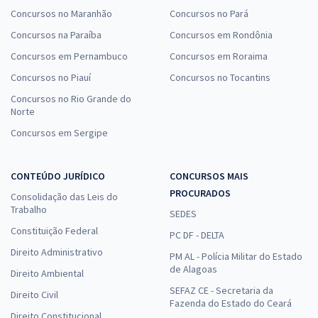
Concursos no Maranhão
Concursos no Pará
Concursos na Paraíba
Concursos em Rondônia
Concursos em Pernambuco
Concursos em Roraima
Concursos no Piauí
Concursos no Tocantins
Concursos no Rio Grande do
Norte
Concursos em Sergipe
CONTEÚDO JURÍDICO
CONCURSOS MAIS
PROCURADOS
Consolidação das Leis do
Trabalho
SEDES
Constituição Federal
PC DF - DELTA
Direito Administrativo
PM AL - Polícia Militar do Estado
de Alagoas
Direito Ambiental
SEFAZ CE - Secretaria da
Direito Civil
Fazenda do Estado do Ceará
Direito Constitucional