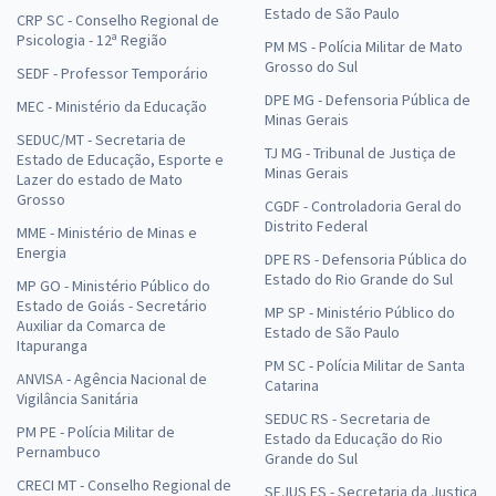
Estado de São Paulo
CRP SC - Conselho Regional de
Psicologia - 12ª Região
PM MS - Polícia Militar de Mato
Grosso do Sul
SEDF - Professor Temporário
DPE MG - Defensoria Pública de
MEC - Ministério da Educação
Minas Gerais
SEDUC/MT - Secretaria de
TJ MG - Tribunal de Justiça de
Estado de Educação, Esporte e
Minas Gerais
Lazer do estado de Mato
Grosso
CGDF - Controladoria Geral do
Distrito Federal
MME - Ministério de Minas e
Energia
DPE RS - Defensoria Pública do
Estado do Rio Grande do Sul
MP GO - Ministério Público do
Estado de Goiás - Secretário
MP SP - Ministério Público do
Auxiliar da Comarca de
Estado de São Paulo
Itapuranga
PM SC - Polícia Militar de Santa
ANVISA - Agência Nacional de
Catarina
Vigilância Sanitária
SEDUC RS - Secretaria de
PM PE - Polícia Militar de
Estado da Educação do Rio
Pernambuco
Grande do Sul
CRECI MT - Conselho Regional de
SEJUS ES - Secretaria da Justiça