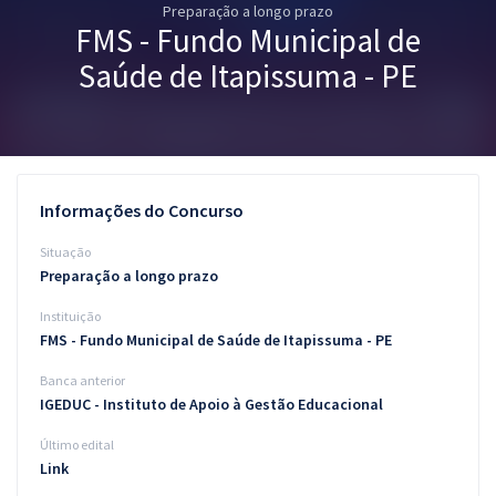
Preparação a longo prazo
Pós
FMS - Fundo Municipal de
Graduação
Saúde de Itapissuma - PE
OAB
Mentorias
Informações do Concurso
Questões grátis
Situação
Conteúdo gratuito
Preparação a longo prazo
Instituição
Blog
FMS - Fundo Municipal de Saúde de Itapissuma - PE
Aprovados
Banca anterior
IGEDUC - Instituto de Apoio à Gestão Educacional
Atendimento
Último edital
Link