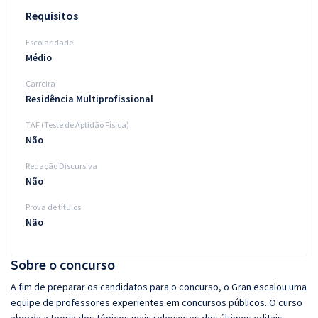
Requisitos
Escolaridade
Médio
Carreira
Residência Multiprofissional
TAF (Teste de Aptidão Física)
Não
Redação Discursiva
Não
Prova de títulos
Não
Sobre o concurso
A fim de preparar os candidatos para o concurso, o Gran escalou uma
equipe de professores experientes em concursos públicos. O curso