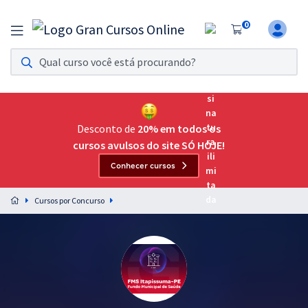
0
Assinatura Ilimitada 11
Acesso a todos os cursos. Teste grátis por 7 dias!
Assinatura OAB Até Passar
Acesso ilimitado a toda preparação para o Exame da
Desconto de
20% em todos os
Ordem, até você passar!
cursos avulsos do site SÓ HOJE!
Conhecer cursos
Residências Multiprofissionais
Preparação completa e intensiva para as principais
Cursos por Concurso
residências em saúde do Brasil
Concursos
Assinatura Ilimitada
Cursos 20% OFF