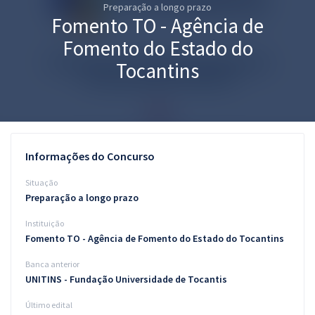
Preparação a longo prazo
Pós
Fomento TO - Agência de
Graduação
Fomento do Estado do
Tocantins
OAB
Mentorias
Questões grátis
Informações do Concurso
Conteúdo gratuito
Situação
Preparação a longo prazo
Blog
Instituição
Aprovados
Fomento TO - Agência de Fomento do Estado do Tocantins
Banca anterior
Atendimento
UNITINS - Fundação Universidade de Tocantis
Último edital