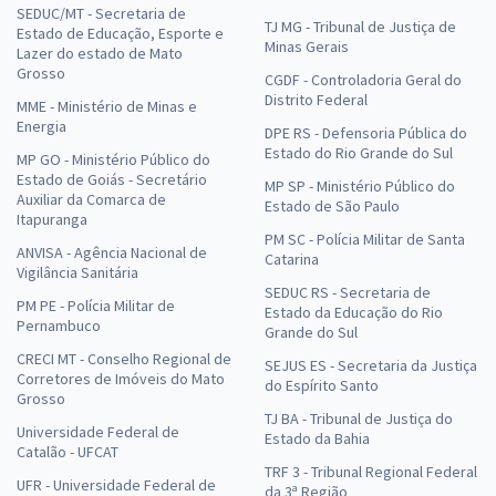
SEDUC/MT - Secretaria de
TJ MG - Tribunal de Justiça de
Estado de Educação, Esporte e
Minas Gerais
Lazer do estado de Mato
Grosso
CGDF - Controladoria Geral do
Distrito Federal
MME - Ministério de Minas e
Energia
DPE RS - Defensoria Pública do
Estado do Rio Grande do Sul
MP GO - Ministério Público do
Estado de Goiás - Secretário
MP SP - Ministério Público do
Auxiliar da Comarca de
Estado de São Paulo
Itapuranga
PM SC - Polícia Militar de Santa
ANVISA - Agência Nacional de
Catarina
Vigilância Sanitária
SEDUC RS - Secretaria de
PM PE - Polícia Militar de
Estado da Educação do Rio
Pernambuco
Grande do Sul
CRECI MT - Conselho Regional de
SEJUS ES - Secretaria da Justiça
Corretores de Imóveis do Mato
do Espírito Santo
Grosso
TJ BA - Tribunal de Justiça do
Universidade Federal de
Estado da Bahia
Catalão - UFCAT
TRF 3 - Tribunal Regional Federal
UFR - Universidade Federal de
da 3ª Região