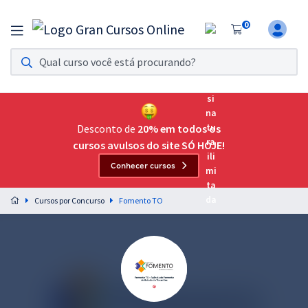
0
Assinatura Ilimitada 11
Acesso a todos os cursos. Teste grátis por 7 dias!
Assinatura OAB Até Passar
Acesso ilimitado a toda preparação para o Exame da
Desconto de
20% em todos os
Ordem, até você passar!
cursos avulsos do site SÓ HOJE!
Conhecer cursos
Residências Multiprofissionais
Preparação completa e intensiva para as principais
Cursos por Concurso
Fomento TO
residências em saúde do Brasil
Concursos
Assinatura Ilimitada
Cursos 20% OFF