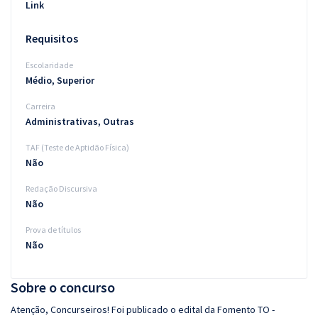
Link
Requisitos
Escolaridade
Médio, Superior
Carreira
Administrativas, Outras
TAF (Teste de Aptidão Física)
Não
Redação Discursiva
Não
Prova de títulos
Não
Sobre o concurso
Atenção, Concurseiros! Foi publicado o edital da Fomento TO -