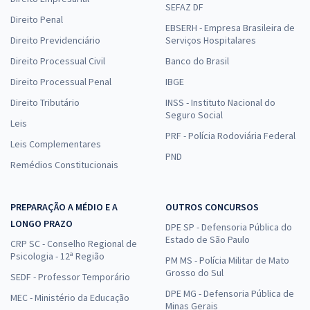
SEFAZ DF
Direito Penal
EBSERH - Empresa Brasileira de
Direito Previdenciário
Serviços Hospitalares
Direito Processual Civil
Banco do Brasil
Direito Processual Penal
IBGE
Direito Tributário
INSS - Instituto Nacional do
Seguro Social
Leis
PRF - Polícia Rodoviária Federal
Leis Complementares
PND
Remédios Constitucionais
PREPARAÇÃO A MÉDIO E A
OUTROS CONCURSOS
LONGO PRAZO
DPE SP - Defensoria Pública do
Estado de São Paulo
CRP SC - Conselho Regional de
Psicologia - 12ª Região
PM MS - Polícia Militar de Mato
Grosso do Sul
SEDF - Professor Temporário
DPE MG - Defensoria Pública de
MEC - Ministério da Educação
Minas Gerais