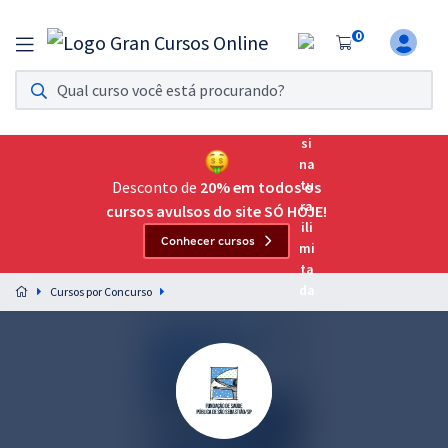
0
Assinatura Ilimitada 11
Acesso a todos os cursos. Teste grátis por 7 dias!
Assinatura OAB Até Passar
Acesso ilimitado a toda preparação para o Exame da
Desconto de
20% em todos os
Ordem, até você passar!
cursos avulsos do site SÓ HOJE!
Conhecer cursos
Residências Multiprofissionais
Preparação completa e intensiva para as principais
Cursos por Concurso
residências em saúde do Brasil
Concursos
Assinatura Ilimitada
Cursos 20% OFF