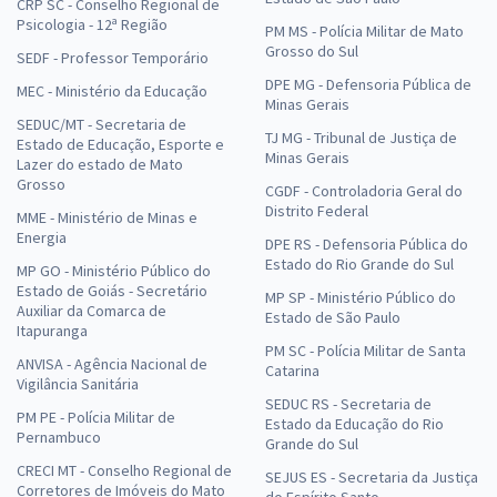
CRP SC - Conselho Regional de
Psicologia - 12ª Região
PM MS - Polícia Militar de Mato
Grosso do Sul
SEDF - Professor Temporário
DPE MG - Defensoria Pública de
MEC - Ministério da Educação
Minas Gerais
SEDUC/MT - Secretaria de
TJ MG - Tribunal de Justiça de
Estado de Educação, Esporte e
Minas Gerais
Lazer do estado de Mato
Grosso
CGDF - Controladoria Geral do
Distrito Federal
MME - Ministério de Minas e
Energia
DPE RS - Defensoria Pública do
Estado do Rio Grande do Sul
MP GO - Ministério Público do
Estado de Goiás - Secretário
MP SP - Ministério Público do
Auxiliar da Comarca de
Estado de São Paulo
Itapuranga
PM SC - Polícia Militar de Santa
ANVISA - Agência Nacional de
Catarina
Vigilância Sanitária
SEDUC RS - Secretaria de
PM PE - Polícia Militar de
Estado da Educação do Rio
Pernambuco
Grande do Sul
CRECI MT - Conselho Regional de
SEJUS ES - Secretaria da Justiça
Corretores de Imóveis do Mato