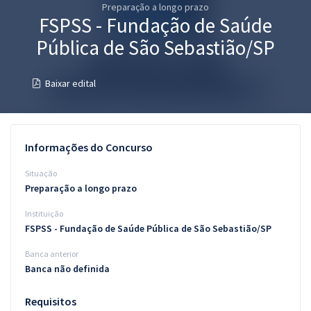
Preparação a longo prazo
Pós
FSPSS - Fundação de Saúde
Graduação
Pública de São Sebastião/SP
OAB
Baixar edital
Mentorias
Questões grátis
Informações do Concurso
Conteúdo gratuito
Situação
Preparação a longo prazo
Blog
Instituição
Aprovados
FSPSS - Fundação de Saúde Pública de São Sebastião/SP
Banca anterior
Atendimento
Banca não definida
Requisitos