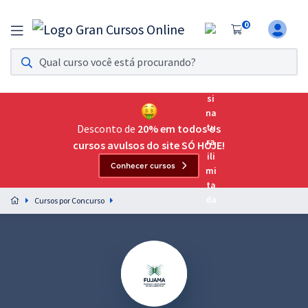
0
Assinatura Ilimitada 11
Acesso a todos os cursos. Teste grátis por 7 dias!
Assinatura OAB Até Passar
Acesso ilimitado a toda preparação para o Exame da
Desconto de
20% em todos os
Ordem, até você passar!
cursos avulsos do site SÓ HOJE!
Conhecer cursos
Residências Multiprofissionais
Preparação completa e intensiva para as principais
Cursos por Concurso
residências em saúde do Brasil
Concursos
Assinatura Ilimitada
Cursos 20% OFF