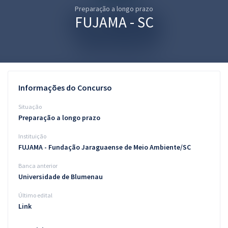
Preparação a longo prazo
Pós
FUJAMA - SC
Graduação
OAB
Mentorias
Informações do Concurso
Questões grátis
Situação
Preparação a longo prazo
Conteúdo gratuito
Instituição
Blog
FUJAMA - Fundação Jaraguaense de Meio Ambiente/SC
Aprovados
Banca anterior
Universidade de Blumenau
Atendimento
Último edital
Link