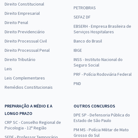
Direito Constitucional
PETROBRAS
Direito Empresarial
SEFAZ DF
Direito Penal
EBSERH - Empresa Brasileira de
Direito Previdenciário
Serviços Hospitalares
Direito Processual Civil
Banco do Brasil
Direito Processual Penal
IBGE
Direito Tributário
INSS - Instituto Nacional do
Seguro Social
Leis
PRF - Polícia Rodoviária Federal
Leis Complementares
PND
Remédios Constitucionais
PREPARAÇÃO A MÉDIO E A
OUTROS CONCURSOS
LONGO PRAZO
DPE SP - Defensoria Pública do
Estado de São Paulo
CRP SC - Conselho Regional de
Psicologia - 12ª Região
PM MS - Polícia Militar de Mato
Grosso do Sul
SEDF - Professor Temporário