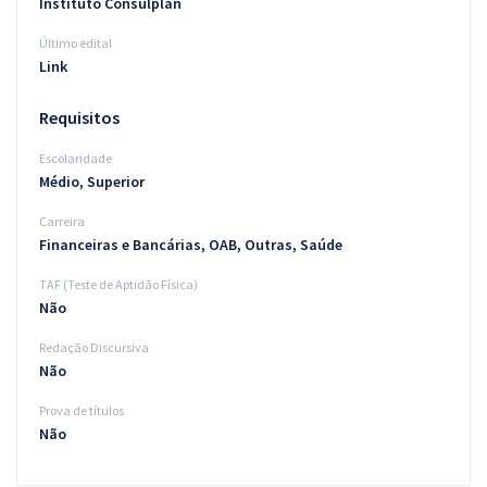
Instituto Consulplan
Último edital
Link
Requisitos
Escolaridade
Médio, Superior
Carreira
Financeiras e Bancárias, OAB, Outras, Saúde
TAF (Teste de Aptidão Física)
Não
Redação Discursiva
Não
Prova de títulos
Não