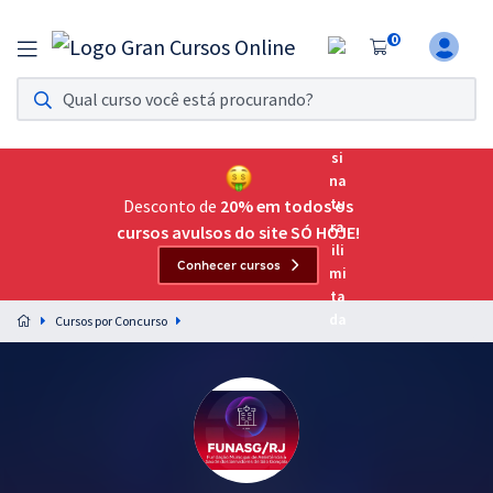
0
Assinatura Ilimitada 11
Acesso a todos os cursos. Teste grátis por 7 dias!
Assinatura OAB Até Passar
Acesso ilimitado a toda preparação para o Exame da
Desconto de
20% em todos os
Ordem, até você passar!
cursos avulsos do site SÓ HOJE!
Conhecer cursos
Residências Multiprofissionais
Preparação completa e intensiva para as principais
Cursos por Concurso
residências em saúde do Brasil
Concursos
Assinatura Ilimitada
Cursos 20% OFF