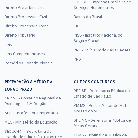
EBSERH - Empresa Brasileira de
Direito Previdenciário
Serviços Hospitalares
Direito Processual Civil
Banco do Brasil
Direito Processual Penal
IBGE
Direito Tributário
INSS - Instituto Nacional do
Seguro Social
Leis
PRF - Polícia Rodoviária Federal
Leis Complementares
PND
Remédios Constitucionais
PREPARAÇÃO A MÉDIO E A
OUTROS CONCURSOS
LONGO PRAZO
DPE SP - Defensoria Pública do
Estado de São Paulo
CRP SC - Conselho Regional de
Psicologia - 12ª Região
PM MS - Polícia Militar de Mato
Grosso do Sul
SEDF - Professor Temporário
DPE MG - Defensoria Pública de
MEC - Ministério da Educação
Minas Gerais
SEDUC/MT - Secretaria de
TJ MG - Tribunal de Justiça de
Estado de Educação, Esporte e