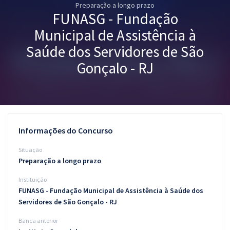
Preparação a longo prazo
Pós
FUNASG - Fundação
Graduação
Municipal de Assistência à
Saúde dos Servidores de São
OAB
Gonçalo - RJ
Mentorias
Questões grátis
Conteúdo gratuito
Informações do Concurso
Blog
Situação
Preparação a longo prazo
Aprovados
Instituição
FUNASG - Fundação Municipal de Assistência à Saúde dos
Atendimento
Servidores de São Gonçalo - RJ
Banca anterior