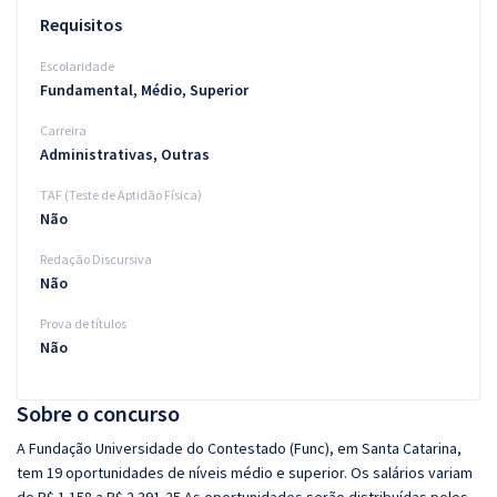
Requisitos
Escolaridade
Fundamental, Médio, Superior
Carreira
Administrativas, Outras
TAF (Teste de Aptidão Física)
Não
Redação Discursiva
Não
Prova de títulos
Não
Sobre o concurso
A Fundação Universidade do Contestado (Func), em Santa Catarina,
tem 19 oportunidades de níveis médio e superior. Os salários variam