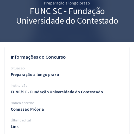
Preparação a longo prazo
Pós
FUNC SC - Fundação
Graduação
Universidade do Contestado
OAB
Mentorias
Informações do Concurso
Questões grátis
Situação
Conteúdo gratuito
Preparação a longo prazo
Instituição
Blog
FUNC/SC - Fundação Universidade do Contestado
Aprovados
Banca anterior
Comissão Própria
Atendimento
Último edital
Link