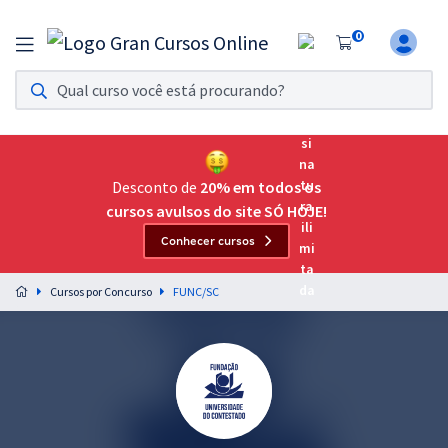
0
Assinatura Ilimitada 11
Acesso a todos os cursos. Teste grátis por 7 dias!
Assinatura OAB Até Passar
Acesso ilimitado a toda preparação para o Exame da
Desconto de
20% em todos os
Ordem, até você passar!
cursos avulsos do site SÓ HOJE!
Conhecer cursos
Residências Multiprofissionais
Preparação completa e intensiva para as principais
Cursos por Concurso
FUNC/SC
residências em saúde do Brasil
Concursos
Assinatura Ilimitada
Cursos 20% OFF