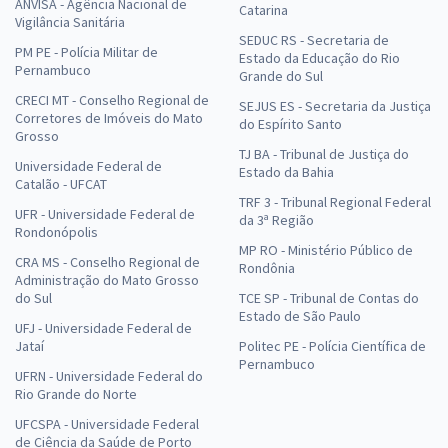
ANVISA - Agência Nacional de
Catarina
Vigilância Sanitária
SEDUC RS - Secretaria de
PM PE - Polícia Militar de
Estado da Educação do Rio
Pernambuco
Grande do Sul
CRECI MT - Conselho Regional de
SEJUS ES - Secretaria da Justiça
Corretores de Imóveis do Mato
do Espírito Santo
Grosso
TJ BA - Tribunal de Justiça do
Universidade Federal de
Estado da Bahia
Catalão - UFCAT
TRF 3 - Tribunal Regional Federal
UFR - Universidade Federal de
da 3ª Região
Rondonópolis
MP RO - Ministério Público de
CRA MS - Conselho Regional de
Rondônia
Administração do Mato Grosso
do Sul
TCE SP - Tribunal de Contas do
Estado de São Paulo
UFJ - Universidade Federal de
Jataí
Politec PE - Polícia Científica de
Pernambuco
UFRN - Universidade Federal do
Rio Grande do Norte
UFCSPA - Universidade Federal
de Ciência da Saúde de Porto