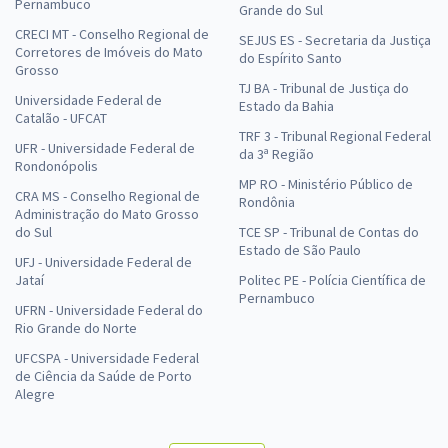
Pernambuco
Grande do Sul
CRECI MT - Conselho Regional de
SEJUS ES - Secretaria da Justiça
Corretores de Imóveis do Mato
do Espírito Santo
Grosso
TJ BA - Tribunal de Justiça do
Universidade Federal de
Estado da Bahia
Catalão - UFCAT
TRF 3 - Tribunal Regional Federal
UFR - Universidade Federal de
da 3ª Região
Rondonópolis
MP RO - Ministério Público de
CRA MS - Conselho Regional de
Rondônia
Administração do Mato Grosso
do Sul
TCE SP - Tribunal de Contas do
Estado de São Paulo
UFJ - Universidade Federal de
Jataí
Politec PE - Polícia Científica de
Pernambuco
UFRN - Universidade Federal do
Rio Grande do Norte
UFCSPA - Universidade Federal
de Ciência da Saúde de Porto
Alegre