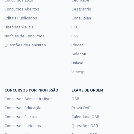
Concursos 2026
Cebraspe
Concursos Abertos
Cesgranrio
Editais Publicados
Consulplan
Histórias Visuais
FCC
Notícias de Concursos
FGV
Questões de Concurso
Idecan
Selecon
Uniase
Vunesp
CONCURSOS POR PROFISSÃO
EXAME DE ORDEM
Concursos Administrativos
OAB
Concursos Educação
Prova OAB
Concursos Fiscais
Calendário OAB
Concursos Jurídicos
Questões OAB