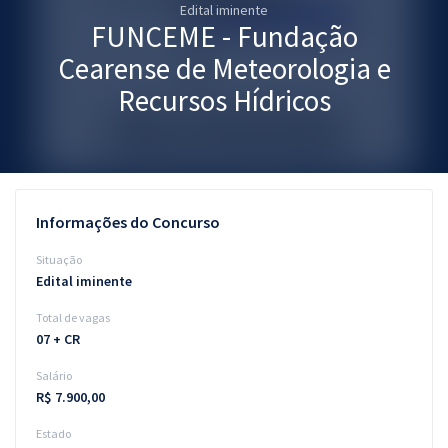
Edital iminente
Pós
FUNCEME - Fundação
Graduação
Cearense de Meteorologia e
Recursos Hídricos
OAB
Mentorias
Questões grátis
Informações do Concurso
Conteúdo gratuito
Situação
Edital iminente
Blog
Total de vagas
Aprovados
07 + CR
Salário
Atendimento
R$ 7.900,00
Estado