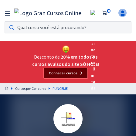
0
Assinatura Ilimitada 11
Acesso a todos os cursos. Teste grátis por 7 dias!
Assinatura OAB Até Passar
Acesso ilimitado a toda preparação para o Exame da
Desconto de
20% em todos os
Ordem, até você passar!
cursos avulsos do site SÓ HOJE!
Conhecer cursos
Residências Multiprofissionais
Preparação completa e intensiva para as principais
Cursos por Concurso
FUNCEME
residências em saúde do Brasil
Concursos
Assinatura Ilimitada
Cursos 20% OFF