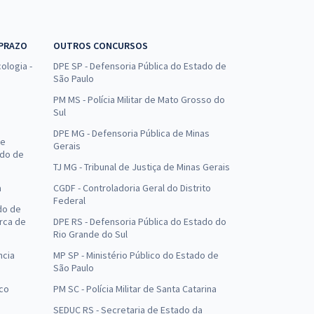
 PRAZO
OUTROS CONCURSOS
ologia -
DPE SP - Defensoria Pública do Estado de
São Paulo
PM MS - Polícia Militar de Mato Grosso do
Sul
DPE MG - Defensoria Pública de Minas
de
Gerais
ado de
TJ MG - Tribunal de Justiça de Minas Gerais
a
CGDF - Controladoria Geral do Distrito
Federal
do de
arca de
DPE RS - Defensoria Pública do Estado do
Rio Grande do Sul
ncia
MP SP - Ministério Público do Estado de
São Paulo
uco
PM SC - Polícia Militar de Santa Catarina
SEDUC RS - Secretaria de Estado da