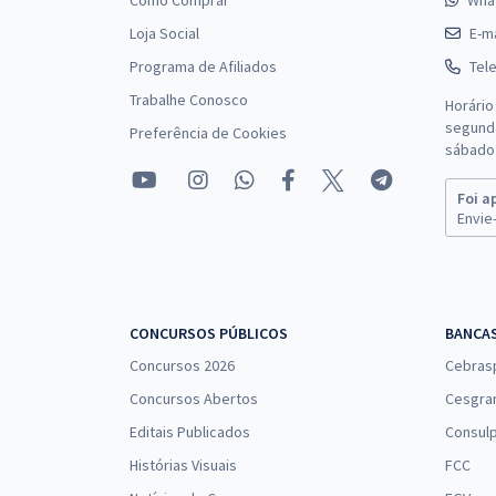
Como Comprar
Wha
Loja Social
E-ma
Programa de Afiliados
Tel
Trabalhe Conosco
Horário
segunda
Preferência de Cookies
sábado 
Foi a
Envie-
CONCURSOS PÚBLICOS
BANCA
Concursos 2026
Cebras
Concursos Abertos
Cesgra
Editais Publicados
Consulp
Histórias Visuais
FCC