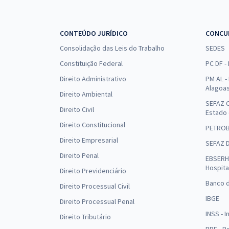
CONTEÚDO JURÍDICO
CONCU
Consolidação das Leis do Trabalho
SEDES
Constituição Federal
PC DF -
Direito Administrativo
PM AL - 
Alagoa
Direito Ambiental
SEFAZ C
Direito Civil
Estado
Direito Constitucional
PETRO
Direito Empresarial
SEFAZ 
Direito Penal
EBSERH 
Hospita
Direito Previdenciário
Banco d
Direito Processual Civil
IBGE
Direito Processual Penal
INSS - 
Direito Tributário