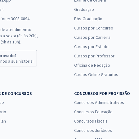
tsApp
Exame de Ordem
il
Graduação
efone: 3003-0894
Pós-Graduação
Cursos por Concurso
 de atendimento:
 a sexta (8h às 20h),
Cursos por Carreira
(9h às 13h).
Cursos por Estado
provado?
Cursos por Professor
nos a sua história!
Oficina de Redação
Cursos Online Gratuitos
S DE CONCURSOS
CONCURSOS POR PROFISSÃO
pe
Concursos Administrativos
nrio
Concursos Educação
lan
Concursos Fiscais
Concursos Jurídicos