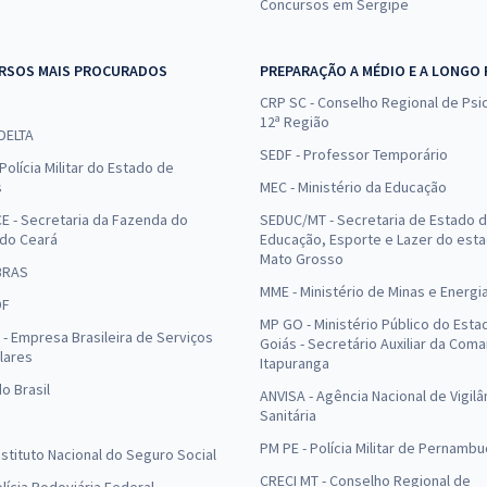
Concursos em Sergipe
RSOS MAIS PROCURADOS
PREPARAÇÃO A MÉDIO E A LONGO
CRP SC - Conselho Regional de Psic
12ª Região
 DELTA
SEDF - Professor Temporário
Polícia Militar do Estado de
s
MEC - Ministério da Educação
E - Secretaria da Fazenda do
SEDUC/MT - Secretaria de Estado 
 do Ceará
Educação, Esporte e Lazer do est
Mato Grosso
BRAS
MME - Ministério de Minas e Energi
DF
MP GO - Ministério Público do Esta
- Empresa Brasileira de Serviços
Goiás - Secretário Auxiliar da Com
lares
Itapuranga
o Brasil
ANVISA - Agência Nacional de Vigilâ
Sanitária
PM PE - Polícia Militar de Pernamb
Instituto Nacional do Seguro Social
CRECI MT - Conselho Regional de