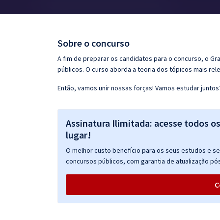
Pós
Graduação
Sobre o concurso
OAB
A fim de preparar os candidatos para o concurso, o G
públicos. O curso aborda a teoria dos tópicos mais rele
Mentorias
Então, vamos unir nossas forças! Vamos estudar juntos
Questões grátis
Assinatura Ilimitada: acesse todos o
Conteúdo gratuito
lugar!
Blog
O melhor custo benefício para os seus estudos e seu
Aprovados
concursos públicos, com garantia de atualização pós
C
Atendimento