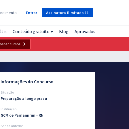
Assinatura
Ilimitada
11
endimento
Entrar
átis
Conteúdo gratuito
Blog
Aprovados
hecer cursos
Informações do Concurso
Situação
Preparação a longo prazo
Instituição
GCM de Parnamirim - RN
Banca anterior