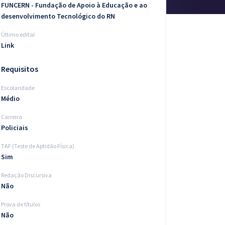
FUNCERN - Fundação de Apoio à Educação e ao
desenvolvimento Tecnológico do RN
Último edital
Link
Requisitos
Escolaridade
Médio
Carreira
Policiais
TAF (Teste de Aptidão Física)
Sim
Redação Discursiva
Não
Prova de títulos
Não