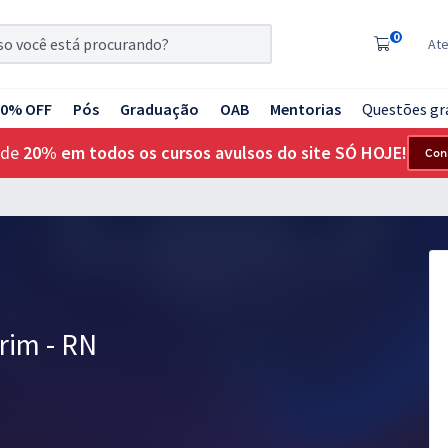
0
At
20% OFF
Pós
Graduação
OAB
Mentorias
Questões gr
 de
20% em todos os cursos avulsos do site SÓ HOJE!
Con
rim - RN