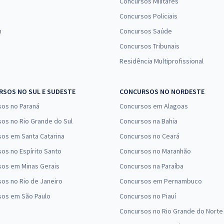
Concursos Militares
Concursos Policiais
n
Concursos Saúde
Concursos Tribunais
Residência Multiprofissional
SOS NO SUL E SUDESTE
CONCURSOS NO NORDESTE
sos no Paraná
Concursos em Alagoas
os no Rio Grande do Sul
Concursos na Bahia
os em Santa Catarina
Concursos no Ceará
os no Espírito Santo
Concursos no Maranhão
sos em Minas Gerais
Concursos na Paraíba
os no Rio de Janeiro
Concursos em Pernambuco
sos em São Paulo
Concursos no Piauí
Concursos no Rio Grande do Norte