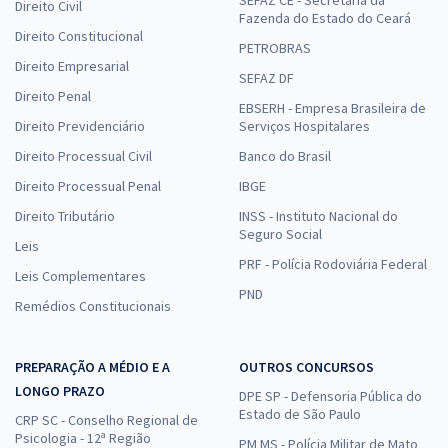
SEFAZ CE - Secretaria da
Direito Civil
Fazenda do Estado do Ceará
Direito Constitucional
PETROBRAS
Direito Empresarial
SEFAZ DF
Direito Penal
EBSERH - Empresa Brasileira de
Direito Previdenciário
Serviços Hospitalares
Direito Processual Civil
Banco do Brasil
Direito Processual Penal
IBGE
Direito Tributário
INSS - Instituto Nacional do
Seguro Social
Leis
PRF - Polícia Rodoviária Federal
Leis Complementares
PND
Remédios Constitucionais
PREPARAÇÃO A MÉDIO E A
OUTROS CONCURSOS
LONGO PRAZO
DPE SP - Defensoria Pública do
Estado de São Paulo
CRP SC - Conselho Regional de
Psicologia - 12ª Região
PM MS - Polícia Militar de Mato