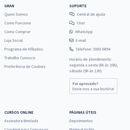
GRAN
SUPORTE
Quem Somos
Central de ajuda
Como Funciona
Chat
Como Comprar
WhatsApp
Loja Social
E-mail
Programa de Afiliados
Telefone: 3003-0894
Trabalhe Conosco
Horário de atendimento:
segunda a sexta (8h às 20h),
Preferência de Cookies
sábado (9h às 13h).
Foi aprovado?
Envie-nos a sua história!
CURSOS ONLINE
PÁGINAS ÚTEIS
Assinatura Ilimitada
Depoimentos
Coaching para Concursos
Material Grátis