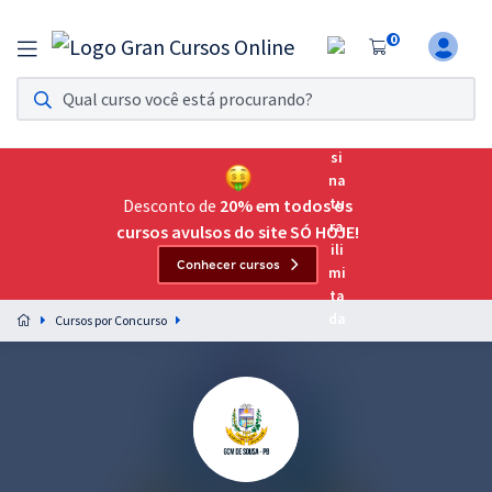
0
Assinatura Ilimitada 11
Acesso a todos os cursos. Teste grátis por 7 dias!
Assinatura OAB Até Passar
Acesso ilimitado a toda preparação para o Exame da
Desconto de
20% em todos os
Ordem, até você passar!
cursos avulsos do site SÓ HOJE!
Conhecer cursos
Residências Multiprofissionais
Preparação completa e intensiva para as principais
Cursos por Concurso
residências em saúde do Brasil
Concursos
Assinatura Ilimitada
Cursos 20% OFF