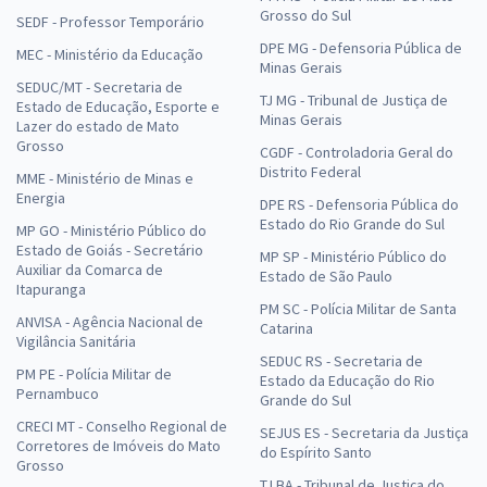
Grosso do Sul
SEDF - Professor Temporário
DPE MG - Defensoria Pública de
MEC - Ministério da Educação
Minas Gerais
SEDUC/MT - Secretaria de
TJ MG - Tribunal de Justiça de
Estado de Educação, Esporte e
Minas Gerais
Lazer do estado de Mato
Grosso
CGDF - Controladoria Geral do
Distrito Federal
MME - Ministério de Minas e
Energia
DPE RS - Defensoria Pública do
Estado do Rio Grande do Sul
MP GO - Ministério Público do
Estado de Goiás - Secretário
MP SP - Ministério Público do
Auxiliar da Comarca de
Estado de São Paulo
Itapuranga
PM SC - Polícia Militar de Santa
ANVISA - Agência Nacional de
Catarina
Vigilância Sanitária
SEDUC RS - Secretaria de
PM PE - Polícia Militar de
Estado da Educação do Rio
Pernambuco
Grande do Sul
CRECI MT - Conselho Regional de
SEJUS ES - Secretaria da Justiça
Corretores de Imóveis do Mato
do Espírito Santo
Grosso
TJ BA - Tribunal de Justiça do