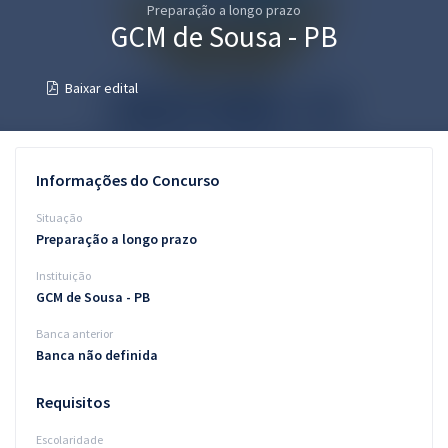
Preparação a longo prazo
Pós
GCM de Sousa - PB
Graduação
Baixar edital
OAB
Mentorias
Informações do Concurso
Questões grátis
Situação
Preparação a longo prazo
Conteúdo gratuito
Instituição
Blog
GCM de Sousa - PB
Aprovados
Banca anterior
Banca não definida
Atendimento
Requisitos
Escolaridade