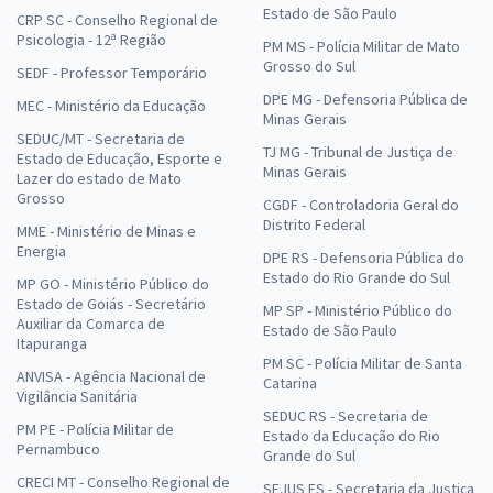
Estado de São Paulo
CRP SC - Conselho Regional de
Psicologia - 12ª Região
PM MS - Polícia Militar de Mato
Grosso do Sul
SEDF - Professor Temporário
DPE MG - Defensoria Pública de
MEC - Ministério da Educação
Minas Gerais
SEDUC/MT - Secretaria de
TJ MG - Tribunal de Justiça de
Estado de Educação, Esporte e
Minas Gerais
Lazer do estado de Mato
Grosso
CGDF - Controladoria Geral do
Distrito Federal
MME - Ministério de Minas e
Energia
DPE RS - Defensoria Pública do
Estado do Rio Grande do Sul
MP GO - Ministério Público do
Estado de Goiás - Secretário
MP SP - Ministério Público do
Auxiliar da Comarca de
Estado de São Paulo
Itapuranga
PM SC - Polícia Militar de Santa
ANVISA - Agência Nacional de
Catarina
Vigilância Sanitária
SEDUC RS - Secretaria de
PM PE - Polícia Militar de
Estado da Educação do Rio
Pernambuco
Grande do Sul
CRECI MT - Conselho Regional de
SEJUS ES - Secretaria da Justiça