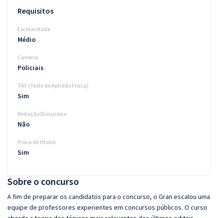
Requisitos
Escolaridade
Médio
Carreira
Policiais
TAF (Teste de Aptidão Física)
Sim
Redação Discursiva
Não
Prova de títulos
Sim
Sobre o concurso
A fim de preparar os candidatos para o concurso, o Gran escalou uma
equipe de professores experientes em concursos públicos. O curso