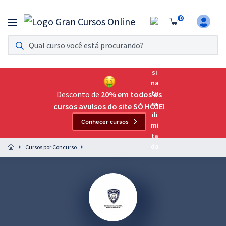
0
Assinatura Ilimitada 11
Acesso a todos os cursos. Teste grátis por 7 dias!
Assinatura OAB Até Passar
Acesso ilimitado a toda preparação para o Exame da
Desconto de
20% em todos os
Ordem, até você passar!
cursos avulsos do site SÓ HOJE!
Conhecer cursos
Residências Multiprofissionais
Preparação completa e intensiva para as principais
Cursos por Concurso
residências em saúde do Brasil
Concursos
Assinatura Ilimitada
Cursos 20% OFF