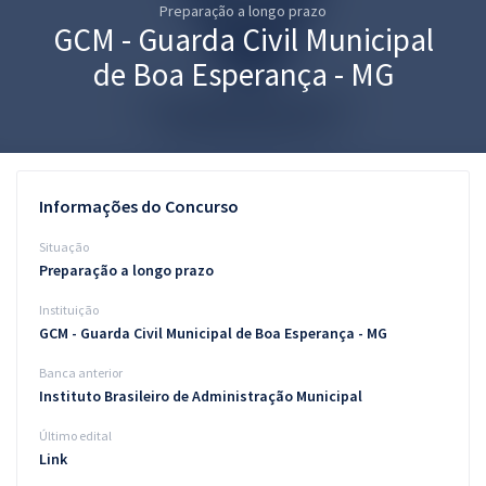
Preparação a longo prazo
Pós
GCM - Guarda Civil Municipal
Graduação
de Boa Esperança - MG
OAB
Mentorias
Informações do Concurso
Questões grátis
Situação
Conteúdo gratuito
Preparação a longo prazo
Instituição
Blog
GCM - Guarda Civil Municipal de Boa Esperança - MG
Aprovados
Banca anterior
Instituto Brasileiro de Administração Municipal
Atendimento
Último edital
Link