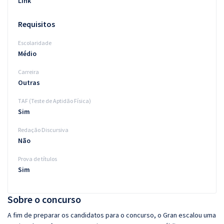
Link
Requisitos
Escolaridade
Médio
Carreira
Outras
TAF (Teste de Aptidão Física)
Sim
Redação Discursiva
Não
Prova de títulos
Sim
Sobre o concurso
A fim de preparar os candidatos para o concurso, o Gran escalou uma