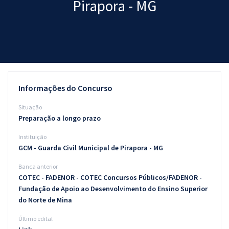
Pirapora - MG
Pós
Graduação
OAB
Mentorias
Informações do Concurso
Questões grátis
Situação
Preparação a longo prazo
Conteúdo gratuito
Instituição
Blog
GCM - Guarda Civil Municipal de Pirapora - MG
Aprovados
Banca anterior
COTEC - FADENOR - COTEC Concursos Públicos/FADENOR -
Fundação de Apoio ao Desenvolvimento do Ensino Superior
Atendimento
do Norte de Mina
Último edital