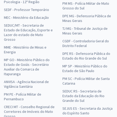
Psicologia - 12ª Região
PM MS - Polícia Militar de Mato
Grosso do Sul
SEDF - Professor Temporário
DPE MG - Defensoria Pública de
MEC - Ministério da Educação
Minas Gerais
SEDUC/MT - Secretaria de
TJ MG - Tribunal de Justiça de
Estado de Educação, Esporte e
Minas Gerais
Lazer do estado de Mato
Grosso
CGDF - Controladoria Geral do
Distrito Federal
MME - Ministério de Minas e
Energia
DPE RS - Defensoria Pública do
Estado do Rio Grande do Sul
MP GO - Ministério Público do
Estado de Goiás - Secretário
MP SP - Ministério Público do
Auxiliar da Comarca de
Estado de São Paulo
Itapuranga
PM SC - Polícia Militar de Santa
ANVISA - Agência Nacional de
Catarina
Vigilância Sanitária
SEDUC RS - Secretaria de
PM PE - Polícia Militar de
Estado da Educação do Rio
Pernambuco
Grande do Sul
CRECI MT - Conselho Regional de
SEJUS ES - Secretaria da Justiça
Corretores de Imóveis do Mato
do Espírito Santo
Grosso