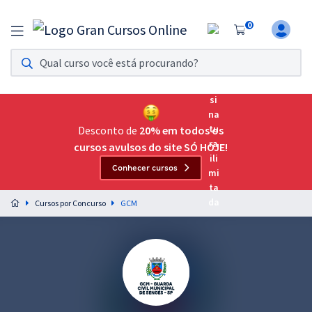
0
Assinatura Ilimitada 11
Acesso a todos os cursos. Teste grátis por 7 dias!
Assinatura OAB Até Passar
Acesso ilimitado a toda preparação para o Exame da
Desconto de
20% em todos os
Ordem, até você passar!
cursos avulsos do site SÓ HOJE!
Conhecer cursos
Residências Multiprofissionais
Preparação completa e intensiva para as principais
Cursos por Concurso
GCM
residências em saúde do Brasil
Concursos
Assinatura Ilimitada
Cursos 20% OFF