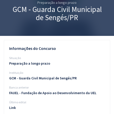
Preparação a longo prazo
Pós
GCM - Guarda Civil Municipal
Graduação
de Sengés/PR
OAB
Mentorias
Informações do Concurso
Questões grátis
Situação
Conteúdo gratuito
Preparação a longo prazo
Instituição
Blog
GCM - Guarda Civil Municipal de Sengés/PR
Aprovados
Banca anterior
FAUEL - Fundação de Apoio ao Desenvolvimento da UEL
Atendimento
Último edital
Link