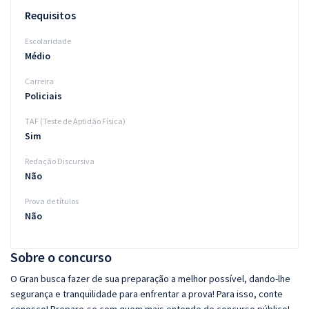
Requisitos
Escolaridade
Médio
Carreira
Policiais
TAF (Teste de Aptidão Física)
Sim
Redação Discursiva
Não
Prova de títulos
Não
Sobre o concurso
O Gran busca fazer de sua preparação a melhor possível, dando-lhe
segurança e tranquilidade para enfrentar a prova! Para isso, conte