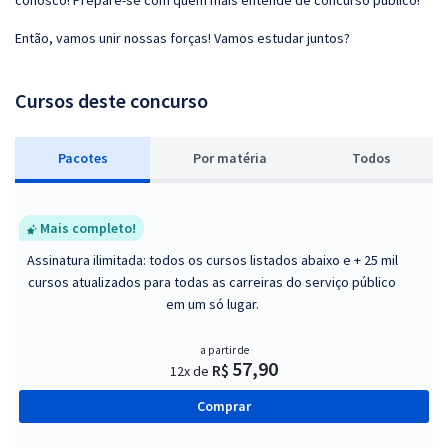
conosco! Prepare-se com quem mais entende de concurso público!
Então, vamos unir nossas forças! Vamos estudar juntos?
Cursos deste concurso
Pacotes
P
or matéria
Todos
Mais completo!
Assinatura ilimitada: todos os cursos listados abaixo e + 25 mil
cursos atualizados para todas as carreiras do serviço público
em um só lugar.
a partir de
57,90
R$
12x de
Comprar