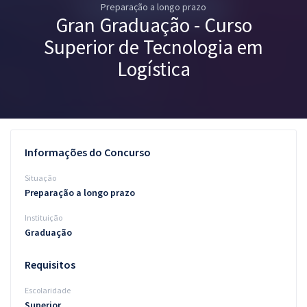
Preparação a longo prazo
Pós
Gran Graduação - Curso
Graduação
Superior de Tecnologia em
Logística
OAB
Mentorias
Questões grátis
Informações do Concurso
Conteúdo gratuito
Situação
Preparação a longo prazo
Blog
Instituição
Aprovados
Graduação
Atendimento
Requisitos
Escolaridade
Superior