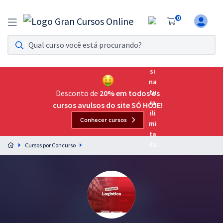
0
Assinatura Ilimitada 11
Acesso a todos os cursos. Teste grátis por 7 dias!
Assinatura OAB Até Passar
Acesso ilimitado a toda preparação para o Exame da
Desconto de
20% em todos os
Ordem, até você passar!
cursos avulsos do site SÓ HOJE!
Conhecer cursos
Residências Multiprofissionais
Preparação completa e intensiva para as principais
Cursos por Concurso
residências em saúde do Brasil
Concursos
Assinatura Ilimitada
Cursos 20% OFF