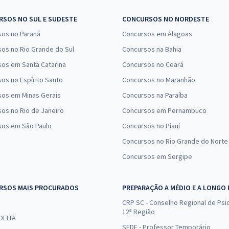
SOS NO SUL E SUDESTE
CONCURSOS NO NORDESTE
sos no Paraná
Concursos em Alagoas
os no Rio Grande do Sul
Concursos na Bahia
os em Santa Catarina
Concursos no Ceará
os no Espírito Santo
Concursos no Maranhão
sos em Minas Gerais
Concursos na Paraíba
os no Rio de Janeiro
Concursos em Pernambuco
sos em São Paulo
Concursos no Piauí
Concursos no Rio Grande do Norte
Concursos em Sergipe
RSOS MAIS PROCURADOS
PREPARAÇÃO A MÉDIO E A LONGO
CRP SC - Conselho Regional de Psic
12ª Região
 DELTA
SEDF - Professor Temporário