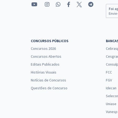
Foi a
Envie-
CONCURSOS PÚBLICOS
BANCA
Concursos 2026
Cebras
Concursos Abertos
Cesgra
Editais Publicados
Consulp
Histórias Visuais
FCC
Notícias de Concursos
FGV
Questões de Concurso
Idecan
Seleco
Uniase
Vunesp