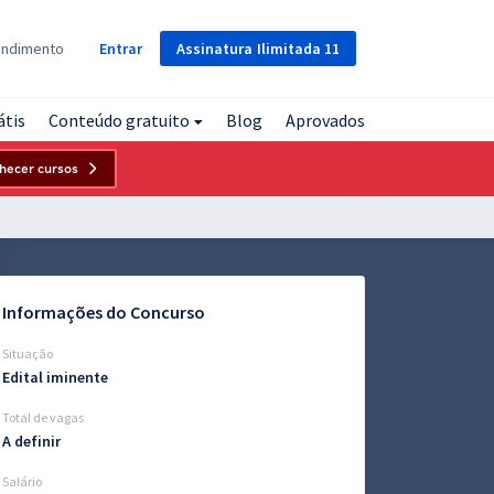
Assinatura
Ilimitada
11
endimento
Entrar
átis
Conteúdo gratuito
Blog
Aprovados
hecer cursos
Informações do Concurso
Situação
Edital iminente
Total de vagas
A definir
Salário