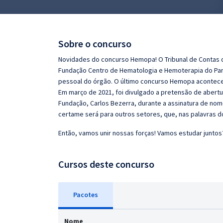
Pós
Graduação
Sobre o concurso
OAB
Novidades do concurso Hemopa! O Tribunal de Contas d
Fundação Centro de Hematologia e Hemoterapia do Pará
Mentorias
pessoal do órgão. O último concurso Hemopa aconteceu
Em março de 2021, foi divulgado a pretensão de abertu
Fundação, Carlos Bezerra, durante a assinatura de n
Questões grátis
certame será para outros setores, que, nas palavras do
Conteúdo gratuito
Então, vamos unir nossas forças! Vamos estudar juntos
Blog
Cursos deste concurso
Aprovados
Atendimento
Pacotes
Nome