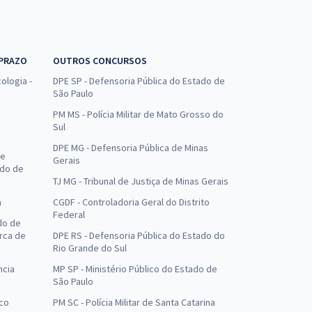
 PRAZO
OUTROS CONCURSOS
ologia -
DPE SP - Defensoria Pública do Estado de
São Paulo
PM MS - Polícia Militar de Mato Grosso do
Sul
DPE MG - Defensoria Pública de Minas
de
Gerais
ado de
TJ MG - Tribunal de Justiça de Minas Gerais
a
CGDF - Controladoria Geral do Distrito
Federal
do de
arca de
DPE RS - Defensoria Pública do Estado do
Rio Grande do Sul
ncia
MP SP - Ministério Público do Estado de
São Paulo
uco
PM SC - Polícia Militar de Santa Catarina