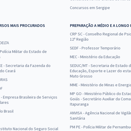
Concursos em Sergipe
RSOS MAIS PROCURADOS
PREPARAÇÃO A MÉDIO E A LONGO
CRP SC - Conselho Regional de Psic
12ª Região
 DELTA
SEDF - Professor Temporário
Polícia Militar do Estado de
s
MEC - Ministério da Educação
E - Secretaria da Fazenda do
SEDUC/MT - Secretaria de Estado 
 do Ceará
Educação, Esporte e Lazer do est
Mato Grosso
BRAS
MME - Ministério de Minas e Energi
DF
MP GO - Ministério Público do Esta
- Empresa Brasileira de Serviços
Goiás - Secretário Auxiliar da Com
lares
Itapuranga
o Brasil
ANVISA - Agência Nacional de Vigilâ
Sanitária
PM PE - Polícia Militar de Pernamb
Instituto Nacional do Seguro Social