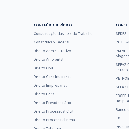
CONTEÚDO JURÍDICO
CONCU
Consolidação das Leis do Trabalho
SEDES
Constituição Federal
PC DF -
Direito Administrativo
PM AL - 
Alagoa
Direito Ambiental
SEFAZ C
Direito Civil
Estado
Direito Constitucional
PETRO
Direito Empresarial
SEFAZ 
Direito Penal
EBSERH 
Hospita
Direito Previdenciário
Banco d
Direito Processual Civil
IBGE
Direito Processual Penal
INSS - 
Direito Tributário