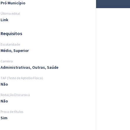
Pró Município
Último edital
Link
Requisitos
Escolaridade
Médio, Superior
Carreira
Administrativas, Outras, Saúde
TAF (Teste de Aptidão Física)
Não
Redação Discursiva
Não
Prova de títulos
Sim