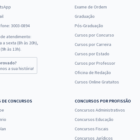
tsApp
Exame de Ordem
il
Graduação
efone: 3003-0894
Pós-Graduação
Cursos por Concurso
 de atendimento:
 a sexta (8h às 20h),
Cursos por Carreira
(9h às 13h).
Cursos por Estado
provado?
Cursos por Professor
nos a sua história!
Oficina de Redação
Cursos Online Gratuitos
S DE CONCURSOS
CONCURSOS POR PROFISSÃO
pe
Concursos Administrativos
nrio
Concursos Educação
lan
Concursos Fiscais
Concursos Jurídicos