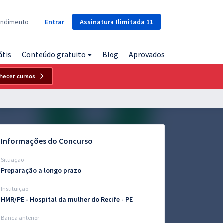
Assinatura
Ilimitada
11
endimento
Entrar
átis
Conteúdo gratuito
Blog
Aprovados
hecer cursos
Informações do Concurso
Situação
Preparação a longo prazo
Instituição
HMR/PE - Hospital da mulher do Recife - PE
Banca anterior