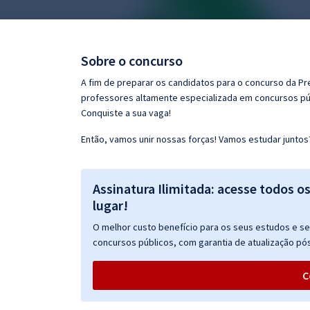
Pós
Graduação
Sobre o concurso
OAB
A fim de preparar os candidatos para o concurso da Pr
professores altamente especializada em concursos púb
Mentorias
Conquiste a sua vaga!
Então, vamos unir nossas forças! Vamos estudar juntos
Questões grátis
Conteúdo gratuito
Assinatura Ilimitada: acesse todos o
Blog
lugar!
Aprovados
O melhor custo benefício para os seus estudos e seu
concursos públicos, com garantia de atualização pós
Atendimento
C