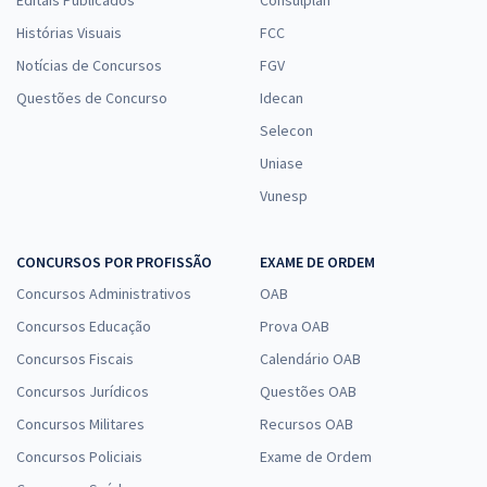
Editais Publicados
Consulplan
Histórias Visuais
FCC
Notícias de Concursos
FGV
Questões de Concurso
Idecan
Selecon
Uniase
Vunesp
CONCURSOS POR PROFISSÃO
EXAME DE ORDEM
Concursos Administrativos
OAB
Concursos Educação
Prova OAB
Concursos Fiscais
Calendário OAB
Concursos Jurídicos
Questões OAB
Concursos Militares
Recursos OAB
Concursos Policiais
Exame de Ordem