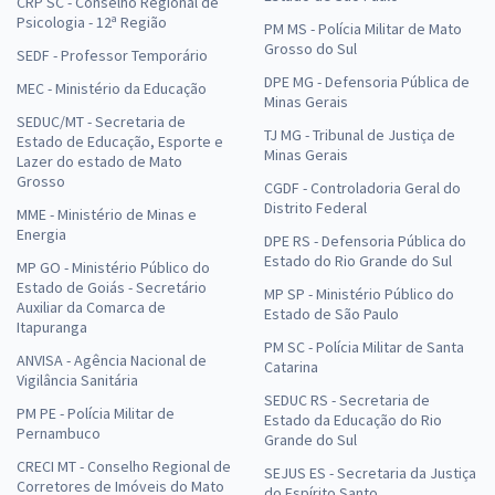
CRP SC - Conselho Regional de
Psicologia - 12ª Região
PM MS - Polícia Militar de Mato
Grosso do Sul
SEDF - Professor Temporário
DPE MG - Defensoria Pública de
MEC - Ministério da Educação
Minas Gerais
SEDUC/MT - Secretaria de
TJ MG - Tribunal de Justiça de
Estado de Educação, Esporte e
Minas Gerais
Lazer do estado de Mato
Grosso
CGDF - Controladoria Geral do
Distrito Federal
MME - Ministério de Minas e
Energia
DPE RS - Defensoria Pública do
Estado do Rio Grande do Sul
MP GO - Ministério Público do
Estado de Goiás - Secretário
MP SP - Ministério Público do
Auxiliar da Comarca de
Estado de São Paulo
Itapuranga
PM SC - Polícia Militar de Santa
ANVISA - Agência Nacional de
Catarina
Vigilância Sanitária
SEDUC RS - Secretaria de
PM PE - Polícia Militar de
Estado da Educação do Rio
Pernambuco
Grande do Sul
CRECI MT - Conselho Regional de
SEJUS ES - Secretaria da Justiça
Corretores de Imóveis do Mato
do Espírito Santo