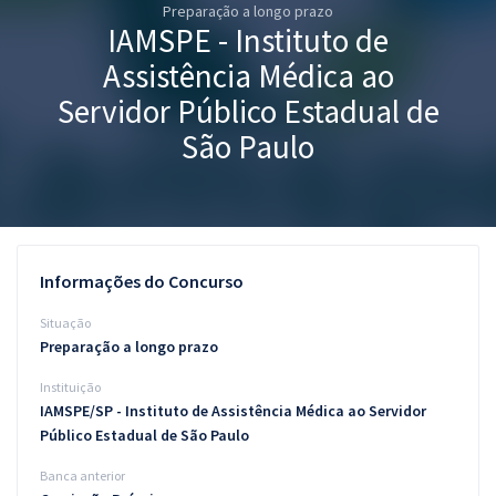
Preparação a longo prazo
Pós
IAMSPE - Instituto de
Graduação
Assistência Médica ao
Servidor Público Estadual de
OAB
São Paulo
Mentorias
Questões grátis
Conteúdo gratuito
Informações do Concurso
Blog
Situação
Preparação a longo prazo
Aprovados
Instituição
IAMSPE/SP - Instituto de Assistência Médica ao Servidor
Atendimento
Público Estadual de São Paulo
Banca anterior