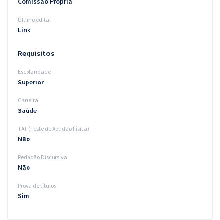
Comissão Própria
Último edital
Link
Requisitos
Escolaridade
Superior
Carreira
Saúde
TAF (Teste de Aptidão Física)
Não
Redação Discursiva
Não
Prova de títulos
Sim