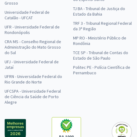
Grosso
TJ BA - Tribunal de Justiça do
Universidade Federal de
Estado da Bahia
Catalão - UFCAT
TRF 3 - Tribunal Regional Federal
UFR - Universidade Federal de
da 3ª Região
Rondonópolis
MP RO - Ministério Público de
CRA MS - Conselho Regional de
Rondônia
Administração do Mato Grosso
do Sul
TCE SP - Tribunal de Contas do
Estado de São Paulo
UFJ - Universidade Federal de
Jataí
Politec PE - Polícia Científica de
Pernambuco
UFRN - Universidade Federal do
Rio Grande do Norte
UFCSPA - Universidade Federal
de Ciência da Saúde de Porto
Alegre
RA 1000