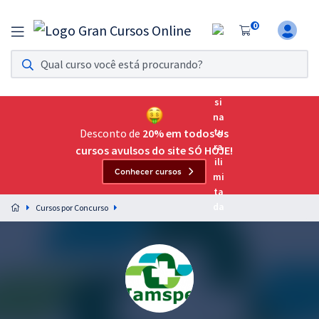
0
Assinatura Ilimitada 11
Acesso a todos os cursos. Teste grátis por 7 dias!
Assinatura OAB Até Passar
Acesso ilimitado a toda preparação para o Exame da
Desconto de
20% em todos os
Ordem, até você passar!
cursos avulsos do site SÓ HOJE!
Conhecer cursos
Residências Multiprofissionais
Preparação completa e intensiva para as principais
Cursos por Concurso
residências em saúde do Brasil
Concursos
Assinatura Ilimitada
Cursos 20% OFF