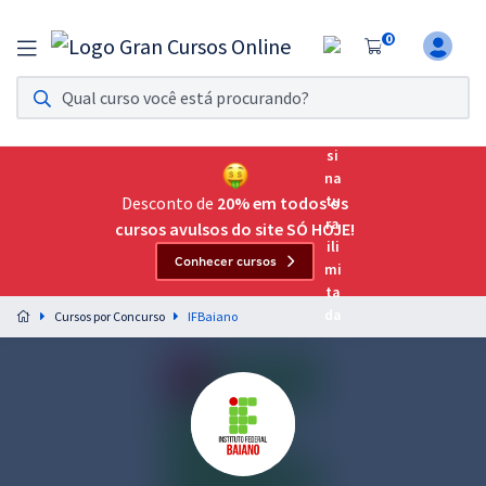
0
Assinatura Ilimitada 11
Acesso a todos os cursos. Teste grátis por 7 dias!
Assinatura OAB Até Passar
Acesso ilimitado a toda preparação para o Exame da
Desconto de
20% em todos os
Ordem, até você passar!
cursos avulsos do site SÓ HOJE!
Conhecer cursos
Residências Multiprofissionais
Preparação completa e intensiva para as principais
Cursos por Concurso
IFBaiano
residências em saúde do Brasil
Concursos
Assinatura Ilimitada
Cursos 20% OFF