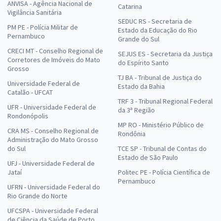
ANVISA - Agência Nacional de
Catarina
Vigilância Sanitária
SEDUC RS - Secretaria de
PM PE - Polícia Militar de
Estado da Educação do Rio
Pernambuco
Grande do Sul
CRECI MT - Conselho Regional de
SEJUS ES - Secretaria da Justiça
Corretores de Imóveis do Mato
do Espírito Santo
Grosso
TJ BA - Tribunal de Justiça do
Universidade Federal de
Estado da Bahia
Catalão - UFCAT
TRF 3 - Tribunal Regional Federal
UFR - Universidade Federal de
da 3ª Região
Rondonópolis
MP RO - Ministério Público de
CRA MS - Conselho Regional de
Rondônia
Administração do Mato Grosso
do Sul
TCE SP - Tribunal de Contas do
Estado de São Paulo
UFJ - Universidade Federal de
Jataí
Politec PE - Polícia Científica de
Pernambuco
UFRN - Universidade Federal do
Rio Grande do Norte
UFCSPA - Universidade Federal
de Ciência da Saúde de Porto