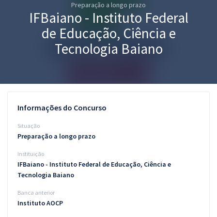
Preparação a longo prazo
Pós
IFBaiano - Instituto Federal
Graduação
de Educação, Ciência e
Tecnologia Baiano
OAB
Mentorias
Questões grátis
Informações do Concurso
Conteúdo gratuito
Situação
Preparação a longo prazo
Blog
Instituição
Aprovados
IFBaiano - Instituto Federal de Educação, Ciência e
Tecnologia Baiano
Atendimento
Banca anterior
Instituto AOCP