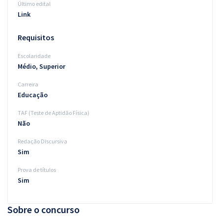
Último edital
Link
Requisitos
Escolaridade
Médio, Superior
Carreira
Educação
TAF (Teste de Aptidão Física)
Não
Redação Discursiva
Sim
Prova de títulos
Sim
Sobre o concurso