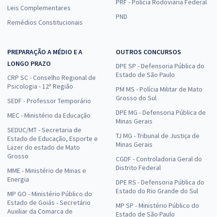
PRF - Polícia Rodoviária Federal
Leis Complementares
PND
Remédios Constitucionais
PREPARAÇÃO A MÉDIO E A
OUTROS CONCURSOS
LONGO PRAZO
DPE SP - Defensoria Pública do
Estado de São Paulo
CRP SC - Conselho Regional de
Psicologia - 12ª Região
PM MS - Polícia Militar de Mato
Grosso do Sul
SEDF - Professor Temporário
DPE MG - Defensoria Pública de
MEC - Ministério da Educação
Minas Gerais
SEDUC/MT - Secretaria de
TJ MG - Tribunal de Justiça de
Estado de Educação, Esporte e
Minas Gerais
Lazer do estado de Mato
Grosso
CGDF - Controladoria Geral do
Distrito Federal
MME - Ministério de Minas e
Energia
DPE RS - Defensoria Pública do
Estado do Rio Grande do Sul
MP GO - Ministério Público do
Estado de Goiás - Secretário
MP SP - Ministério Público do
Auxiliar da Comarca de
Estado de São Paulo