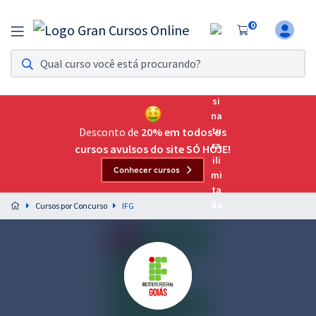
0
Assinatura Ilimitada 11
Acesso a todos os cursos. Teste grátis por 7 dias!
Assinatura OAB Até Passar
Acesso ilimitado a toda preparação para o Exame da
Desconto de
20% em todos os
Ordem, até você passar!
cursos avulsos do site SÓ HOJE!
Conhecer cursos
Residências Multiprofissionais
Preparação completa e intensiva para as principais
Cursos por Concurso
IFG
residências em saúde do Brasil
Concursos
Assinatura Ilimitada
Cursos 20% OFF