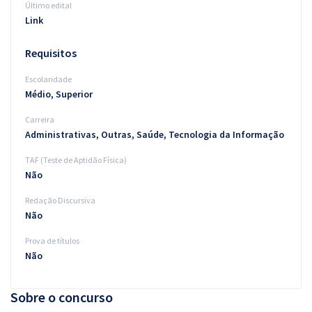
Último edital
Link
Requisitos
Escolaridade
Médio, Superior
Carreira
Administrativas, Outras, Saúde, Tecnologia da Informação
TAF (Teste de Aptidão Física)
Não
Redação Discursiva
Não
Prova de títulos
Não
Sobre o concurso