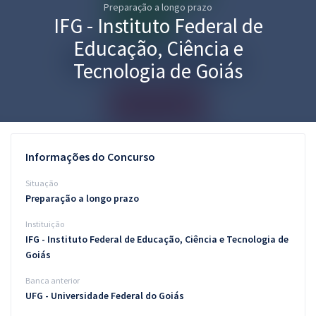
Preparação a longo prazo
Pós
IFG - Instituto Federal de
Graduação
Educação, Ciência e
Tecnologia de Goiás
OAB
Mentorias
Questões grátis
Informações do Concurso
Conteúdo gratuito
Situação
Preparação a longo prazo
Blog
Instituição
Aprovados
IFG - Instituto Federal de Educação, Ciência e Tecnologia de
Goiás
Atendimento
Banca anterior
UFG - Universidade Federal do Goiás