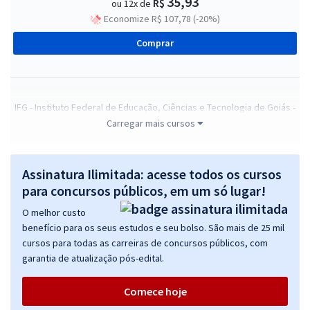
35,93
R$
ou 12x de
Economize R$ 107,78 (-20%)
Comprar
IFG - Instituto Federal de Educação, Ciências e Tecnologia de Goiás -
Conhecimentos Gerais para Todos os Cargos - Classificação D
Carregar mais cursos
R$ 183,92
à vista
15,33
R$
ou 12x de
Assinatura Ilimitada: acesse todos os cursos
Economize R$ 45,98 (-20%)
para concursos públicos, em um só lugar!
Comprar
O melhor custo
benefício para os seus estudos e seu bolso. São mais de 25 mil
cursos para todas as carreiras de concursos públicos, com
garantia de atualização pós-edital.
IFG - Instituto Federal de Educação, Ciências e Tecnologia de Goiás -
Conhecimentos Específicos para Pedagogo
Comece hoje
R$ 207,92
à vista