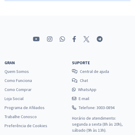
30,65
R$
ou 12x de
Economize R$ 91,96 (-20%)
Comprar
IFG - Instituto Federal de Educação, Ciências e Tecnologia de Goiás -
Assistente em Administração
GRAN
SUPORTE
R$ 335,92
à vista
Quem Somos
Central de ajuda
27,99
R$
ou 12x de
Como Funciona
Chat
Economize R$ 83,98 (-20%)
Como Comprar
WhatsApp
Comprar
Loja Social
E-mail
Programa de Afiliados
Telefone: 3003-0894
Trabalhe Conosco
Horário de atendimento:
segunda a sexta (8h às 20h),
Preferência de Cookies
sábado (9h às 13h).