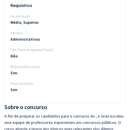
Requisitos
Escolaridade
Médio, Superior
Carreira
Administrativas
TAF (Teste de Aptidão Física)
Não
Redação Discursiva
Sim
Prova de títulos
Sim
Sobre o concurso
A fim de preparar os candidatos para o concurso do , o Gran escalou
uma equipe de professores experientes em concursos públicos. O
curso aborda a teoria dos tópicos mais relevantes dos últimos