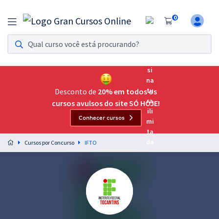
0
Assinatura Ilimitada 11
Acesso a todos os cursos. Teste grátis por 7 dias!
Assinatura OAB Até Passar
Acesso ilimitado a toda preparação para o Exame da
Desconto de
20% em todos os
Ordem, até você passar!
cursos avulsos do site SÓ HOJE!
Conhecer cursos
Residências Multiprofissionais
Preparação completa e intensiva para as principais
Cursos por Concurso
IFTO
residências em saúde do Brasil
Concursos
Assinatura Ilimitada
Cursos 20% OFF