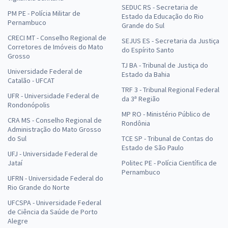
SEDUC RS - Secretaria de
PM PE - Polícia Militar de
Estado da Educação do Rio
Pernambuco
Grande do Sul
CRECI MT - Conselho Regional de
SEJUS ES - Secretaria da Justiça
Corretores de Imóveis do Mato
do Espírito Santo
Grosso
TJ BA - Tribunal de Justiça do
Universidade Federal de
Estado da Bahia
Catalão - UFCAT
TRF 3 - Tribunal Regional Federal
UFR - Universidade Federal de
da 3ª Região
Rondonópolis
MP RO - Ministério Público de
CRA MS - Conselho Regional de
Rondônia
Administração do Mato Grosso
do Sul
TCE SP - Tribunal de Contas do
Estado de São Paulo
UFJ - Universidade Federal de
Jataí
Politec PE - Polícia Científica de
Pernambuco
UFRN - Universidade Federal do
Rio Grande do Norte
UFCSPA - Universidade Federal
de Ciência da Saúde de Porto
Alegre