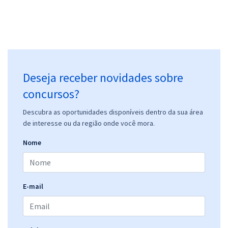
Comprar
IFTO - Instituto Federal de Educação, Ciência e Tecnologia do
Deseja receber novidades sobre
Tocantins - Professor EBTT - Pedagogia
R$ 311,84
à vista
concursos?
25,99
R$
ou 12x de
Descubra as oportunidades disponíveis dentro da sua área
Economize R$ 77,96 (-20%)
de interesse ou da região onde você mora.
Comprar
Nome
IFTO - Instituto Federal de Educação, Ciência e Tecnologia do
E-mail
Tocantins - Conhecimentos Específicos para Professor EBTT -
Pedagogia
R$ 231,84
à vista