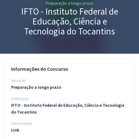
Preparação a longo prazo
Pós
IFTO - Instituto Federal de
Graduação
Educação, Ciência e
Tecnologia do Tocantins
OAB
Mentorias
Questões grátis
Informações do Concurso
Conteúdo gratuito
Situação
Preparação a longo prazo
Blog
Instituição
Aprovados
IFTO - Instituto Federal de Educação, Ciência e Tecnologia
do Tocantins
Atendimento
Último edital
Link