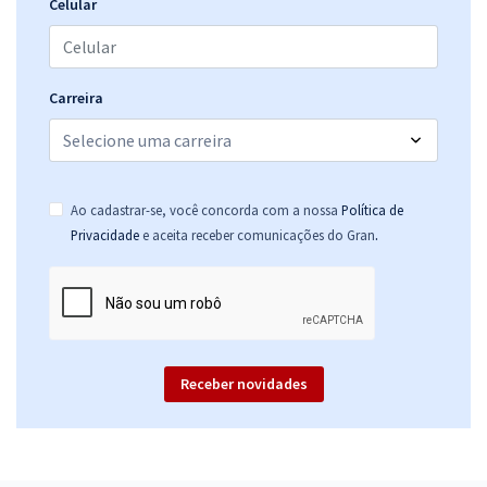
19,32
R$
ou 12x de
Celular
Economize R$ 57,96 (-20%)
Comprar
Carreira
IFTO - Instituto Federal de Educação, Ciência e Tecnologia do
Tocantins - Assistente em Administração (Pré-Edital)
Ao cadastrar-se, você concorda com a nossa
Política de
R$ 319,84
à vista
.
Privacidade
e aceita receber comunicações do Gran
26,65
R$
ou 12x de
Economize R$ 79,96 (-20%)
Comprar
Receber novidades