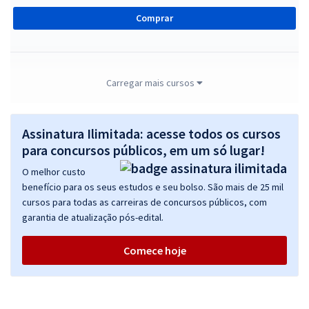
Comprar
IFTO - Instituto Federal de Educação, Ciência e Tecnologia de
Carregar mais cursos
Tocantins - Assistente de Alunos
R$ 271,84
à vista
Assinatura Ilimitada: acesse todos os cursos
22,65
R$
ou 12x de
para concursos públicos, em um só lugar!
Economize R$ 67,96 (-20%)
O melhor custo
Comprar
benefício para os seus estudos e seu bolso. São mais de 25 mil
cursos para todas as carreiras de concursos públicos, com
garantia de atualização pós-edital.
IFTO - Instituto Federal de Educação, Ciência e Tecnologia de
Comece hoje
Tocantins - Conhecimentos Específicos para Assistente de Alunos
R$ 247,84
à vista
20,65
R$
ou 12x de
Economize R$ 61,96 (-20%)