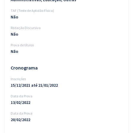
TAF (Teste de Aptidão Física)
Não
Redação Discursiva
Não
Prova de títulos
Não
Cronograma
Inscrições
15/12/2021 até 21/01/2022
Data da Prova
13/02/2022
Data da Prova
20/02/2022