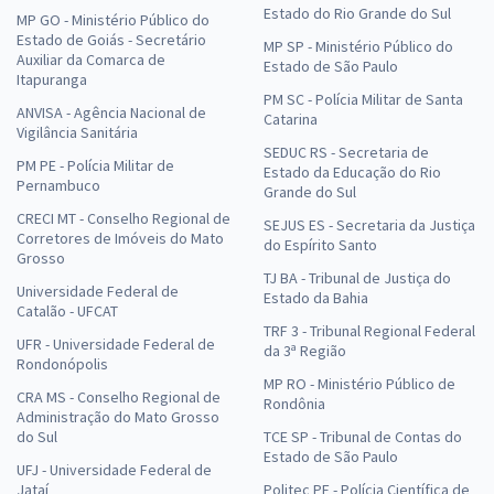
Estado do Rio Grande do Sul
MP GO - Ministério Público do
Estado de Goiás - Secretário
MP SP - Ministério Público do
Auxiliar da Comarca de
Estado de São Paulo
Itapuranga
PM SC - Polícia Militar de Santa
ANVISA - Agência Nacional de
Catarina
Vigilância Sanitária
SEDUC RS - Secretaria de
PM PE - Polícia Militar de
Estado da Educação do Rio
Pernambuco
Grande do Sul
CRECI MT - Conselho Regional de
SEJUS ES - Secretaria da Justiça
Corretores de Imóveis do Mato
do Espírito Santo
Grosso
TJ BA - Tribunal de Justiça do
Universidade Federal de
Estado da Bahia
Catalão - UFCAT
TRF 3 - Tribunal Regional Federal
UFR - Universidade Federal de
da 3ª Região
Rondonópolis
MP RO - Ministério Público de
CRA MS - Conselho Regional de
Rondônia
Administração do Mato Grosso
do Sul
TCE SP - Tribunal de Contas do
Estado de São Paulo
UFJ - Universidade Federal de
Jataí
Politec PE - Polícia Científica de