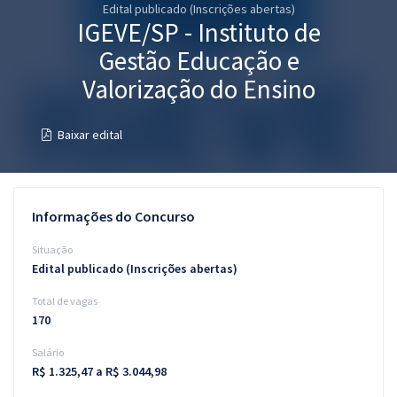
Edital publicado (Inscrições abertas)
Pós
IGEVE/SP - Instituto de
Graduação
Gestão Educação e
Valorização do Ensino
OAB
Baixar edital
Mentorias
Questões grátis
Informações do Concurso
Conteúdo gratuito
Situação
Blog
Edital publicado (Inscrições abertas)
Aprovados
Total de vagas
170
Atendimento
Salário
R$ 1.325,47 a R$ 3.044,98