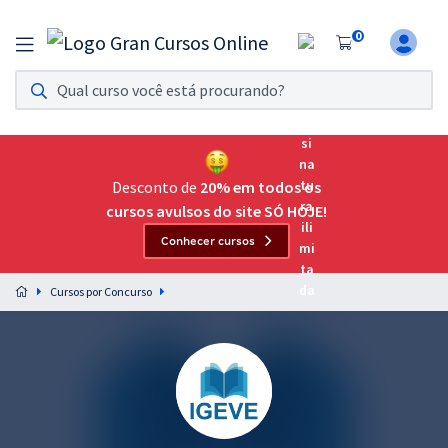
0
Assinatura Ilimitada 11
Acesso a todos os cursos. Teste grátis por 7 dias!
Assinatura OAB Até Passar
Acesso ilimitado a toda preparação para o Exame da
Desconto de
20% em todos os
Ordem, até você passar!
cursos avulsos do site SÓ HOJE!
Conhecer cursos
Residências Multiprofissionais
Preparação completa e intensiva para as principais
Cursos por Concurso
residências em saúde do Brasil
Concursos
Assinatura Ilimitada
Cursos 20% OFF