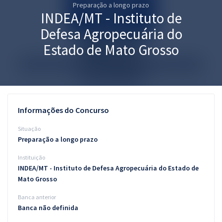
Preparação a longo prazo
Pós
INDEA/MT - Instituto de
Graduação
Defesa Agropecuária do
Estado de Mato Grosso
OAB
Mentorias
Questões grátis
Informações do Concurso
Conteúdo gratuito
Situação
Preparação a longo prazo
Blog
Instituição
Aprovados
INDEA/MT - Instituto de Defesa Agropecuária do Estado de
Mato Grosso
Atendimento
Banca anterior
Banca não definida