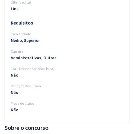
Último edital
Link
Requisitos
Escolaridade
Médio, Superior
Carreira
Administrativas, Outras
TAF (Teste de Aptidão Física)
Não
Redação Discursiva
Não
Prova de títulos
Não
Sobre o concurso