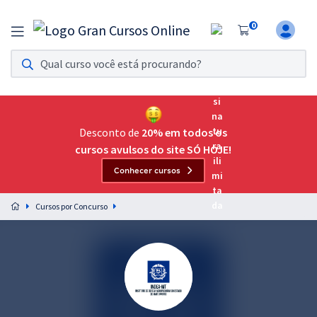
0
Assinatura Ilimitada 11
Acesso a todos os cursos. Teste grátis por 7 dias!
Assinatura OAB Até Passar
Acesso ilimitado a toda preparação para o Exame da
Desconto de
20% em todos os
Ordem, até você passar!
cursos avulsos do site SÓ HOJE!
Conhecer cursos
Residências Multiprofissionais
Preparação completa e intensiva para as principais
Cursos por Concurso
residências em saúde do Brasil
Concursos
Assinatura Ilimitada
Cursos 20% OFF