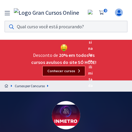
0
Assinatura Ilimitada 11
Acesso a todos os cursos. Teste grátis por 7 dias!
Assinatura OAB Até Passar
Acesso ilimitado a toda preparação para o Exame da
Desconto de
20% em todos os
Ordem, até você passar!
cursos avulsos do site SÓ HOJE!
Conhecer cursos
Residências Multiprofissionais
Preparação completa e intensiva para as principais
Cursos por Concurso
residências em saúde do Brasil
Concursos
Assinatura Ilimitada
Cursos 20% OFF