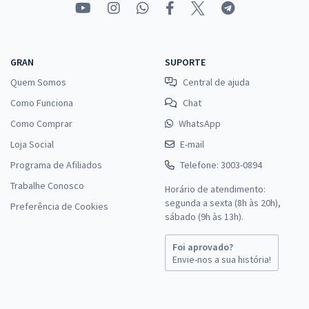
INMETRO - Instituto Nacional de Metrologia, Qualidade e Tecnologia -
Conhecimentos Específicos para Analista Executivo em Metrologia e
Qualidade: A9 - Governança Pública, Gestão e Suporte em
Segurança do Trabalho
GRAN
SUPORTE
R$ 207,92
à vista
Quem Somos
17,33
Central de ajuda
R$
ou 12x de
Economize R$ 51,98 (-20%)
Como Funciona
Chat
Como Comprar
WhatsApp
Comprar
Loja Social
E-mail
Programa de Afiliados
Telefone: 3003-0894
Trabalhe Conosco
Horário de atendimento:
INMETRO - Instituto Nacional de Metrologia, Qualidade e Tecnologia -
segunda a sexta (8h às 20h),
Pesquisador Tecnologista em Metrologia e Qualidade: P3 -
Preferência de Cookies
sábado (9h às 13h).
Acreditação
R$ 263,92
à vista
Foi aprovado?
21,99
R$
ou 12x de
Envie-nos a sua história!
Economize R$ 65,98 (-20%)
Comprar