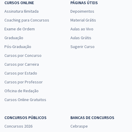
CURSOS ONLINE
PÁGINAS ÚTEIS
Assinatura Ilimitada
Depoimentos
Coaching para Concursos
Material Grátis
INMETRO - Instituto Nacional de Metrologia, Qualidade e Tecnologia -
Exame de Ordem
Pesquisador Tecnologista em Metrologia e Qualidade: P2 - Avaliação
Aulas ao Vivo
da Conformidade (Módulo Especial)
Graduação
Aulas Grátis
R$ 341,52
à vista
Pós-Graduação
Sugerir Curso
28,46
R$
ou 12x de
Cursos por Concurso
Economize R$ 85,38 (-20%)
Cursos por Carreira
Comprar
Cursos por Estado
Cursos por Professor
Oficina de Redação
INMETRO - Instituto Nacional de Metrologia, Qualidade e Tecnologia -
Cursos Online Gratuitos
Conhecimentos Específicos para Analista Executivo em Metrologia e
Qualidade A4 - Governança Pública, Gestão e Suporte em Ouvidoria
CONCURSOS PÚBLICOS
R$ 167,92
à vista
BANCAS DE CONCURSOS
13,99
R$
ou 12x de
Concursos 2026
Cebraspe
Economize R$ 41,98 (-20%)