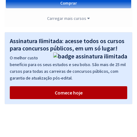
Comprar
Carregar mais cursos
INMETRO - Instituto Nacional de Metrologia, Qualidade e Tecnologia -
Analista Executivo em Metrologia e Qualidade: A5 - Governança
Assinatura Ilimitada: acesse todos os cursos
Pública, Gestão e Suporte em Educação
para concursos públicos, em um só lugar!
R$ 327,92
à vista
O melhor custo
27,33
R$
ou 12x de
benefício para os seus estudos e seu bolso. São mais de 25 mil
Economize R$ 81,98 (-20%)
cursos para todas as carreiras de concursos públicos, com
garantia de atualização pós-edital.
Comprar
Comece hoje
INMETRO - Instituto Nacional de Metrologia, Qualidade e Tecnologia -
Conhecimentos Básicos para os Cargos: Analista Executivo em
Metrologia e Qualidade
R$ 311,92
à vista