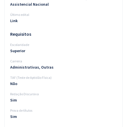
Assistencial Nacional
Último edital
Link
Requisitos
Escolaridade
Superior
Carreira
Administrativas, Outras
TAF (Teste de Aptidão Física)
Não
Redação Discursiva
Sim
Prova de títulos
Sim