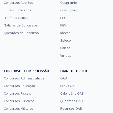
Concursos Abertos
Cesgranrio
Comprar
Editais Publicados
Consulplan
Histórias Visuais
FCC
Notícias de Concursos
FGV
INMETRO - Instituto Nacional de Metrologia, Qualidade e Tecnologia -
Questões de Concurso
Idecan
Conhecimentos Específicos para Pesquisador Tecnologista em
Selecon
Metrologia e Qualidade: P3 - Acreditação
Uniase
R$ 159,84
à vista
13,32
Vunesp
R$
ou 12x de
Economize R$ 39,96 (-20%)
CONCURSOS POR PROFISSÃO
EXAME DE ORDEM
Comprar
Concursos Administrativos
OAB
Concursos Educação
Prova OAB
Concursos Fiscais
Calendário OAB
Concursos Jurídicos
Questões OAB
Concursos Militares
Recursos OAB