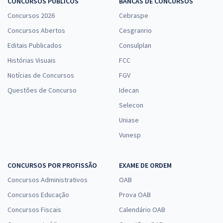
CONCURSOS PÚBLICOS
BANCAS DE CONCURSOS
Concursos 2026
Cebraspe
Concursos Abertos
Cesgranrio
Editais Publicados
Consulplan
Histórias Visuais
FCC
Notícias de Concursos
FGV
Questões de Concurso
Idecan
Selecon
Uniase
Vunesp
CONCURSOS POR PROFISSÃO
EXAME DE ORDEM
Concursos Administrativos
OAB
Concursos Educação
Prova OAB
Concursos Fiscais
Calendário OAB