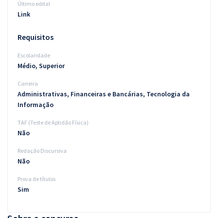
Último edital
Link
Requisitos
Escolaridade
Médio, Superior
Carreira
Administrativas, Financeiras e Bancárias, Tecnologia da
Informação
TAF (Teste de Aptidão Física)
Não
Redação Discursiva
Não
Prova de títulos
Sim