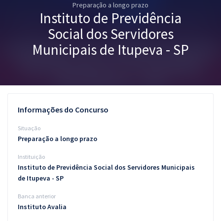
Preparação a longo prazo
Pós
Instituto de Previdência
Graduação
Social dos Servidores
Municipais de Itupeva - SP
OAB
Mentorias
Questões grátis
Informações do Concurso
Conteúdo gratuito
Situação
Preparação a longo prazo
Blog
Instituição
Aprovados
Instituto de Previdência Social dos Servidores Municipais
de Itupeva - SP
Atendimento
Banca anterior
Instituto Avalia