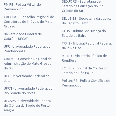
SEDUC RS - Secretaria de
PM PE - Polícia Militar de
Estado da Educação do Rio
Pernambuco
Grande do Sul
CRECI MT - Conselho Regional de
SEJUS ES - Secretaria da Justiça
Corretores de Imóveis do Mato
do Espírito Santo
Grosso
TJ BA - Tribunal de Justiça do
Universidade Federal de
Estado da Bahia
Catalão - UFCAT
TRF 3 - Tribunal Regional Federal
UFR - Universidade Federal de
da 3ª Região
Rondonópolis
MP RO - Ministério Público de
CRA MS - Conselho Regional de
Rondônia
Administração do Mato Grosso
do Sul
TCE SP - Tribunal de Contas do
Estado de São Paulo
UFJ - Universidade Federal de
Jataí
Politec PE - Polícia Científica de
Pernambuco
UFRN - Universidade Federal do
Rio Grande do Norte
UFCSPA - Universidade Federal
de Ciência da Saúde de Porto
Alegre