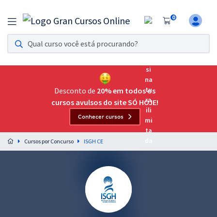
0
Assinatura Ilimitada 11
Acesso a todos os cursos. Teste grátis por 7 dias!
Assinatura OAB Até Passar
Acesso ilimitado a toda preparação para o Exame da
Desconto de
20% em todos os
Ordem, até você passar!
cursos avulsos do site SÓ HOJE!
Conhecer cursos
Residências Multiprofissionais
Preparação completa e intensiva para as principais
Cursos por Concurso
ISGH CE
residências em saúde do Brasil
Concursos
Assinatura Ilimitada
Cursos 20% OFF