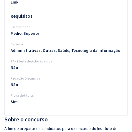
Link
Requisitos
Escolaridade
Médio, Superior
Carreira
Administrativas, Outras, Saúde, Tecnologia da Informação
TAF (Teste de Aptidão Física)
Não
Redação Discursiva
Não
Prova de títulos
Sim
Sobre o concurso
A fim de preparar os candidatos para o concurso do Instituto de