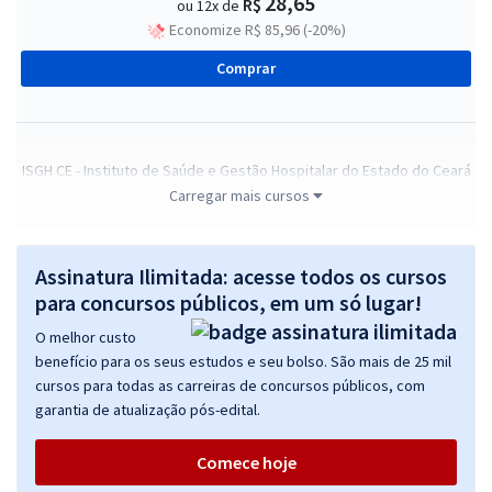
28,65
R$
ou 12x de
Economize R$ 85,96 (-20%)
Comprar
ISGH CE - Instituto de Saúde e Gestão Hospitalar do Estado do Ceará
- Técnico em Enfermagem do Trabalho
Carregar mais cursos
R$ 263,84
à vista
21,99
R$
ou 12x de
Assinatura Ilimitada: acesse todos os cursos
Economize R$ 65,96 (-20%)
para concursos públicos, em um só lugar!
Comprar
O melhor custo
benefício para os seus estudos e seu bolso. São mais de 25 mil
cursos para todas as carreiras de concursos públicos, com
garantia de atualização pós-edital.
ISGH CE - Instituto de Saúde e Gestão Hospitalar do Estado do Ceará
- Conhecimentos Básicos para os cargos de Nível Fundamental
Comece hoje
R$ 239,84
à vista