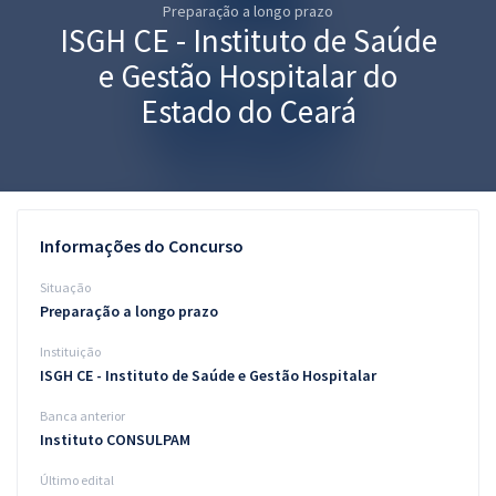
Preparação a longo prazo
Pós
ISGH CE - Instituto de Saúde
Graduação
e Gestão Hospitalar do
Estado do Ceará
OAB
Mentorias
Questões grátis
Informações do Concurso
Conteúdo gratuito
Situação
Preparação a longo prazo
Blog
Instituição
Aprovados
ISGH CE - Instituto de Saúde e Gestão Hospitalar
Banca anterior
Atendimento
Instituto CONSULPAM
Último edital