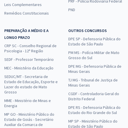
PRF - Polícia Rodoviária Federal
Leis Complementares
PND
Remédios Constitucionais
PREPARAÇÃO A MÉDIO E A
OUTROS CONCURSOS
LONGO PRAZO
DPE SP - Defensoria Pública do
Estado de São Paulo
CRP SC - Conselho Regional de
Psicologia - 12ª Região
PM MS - Polícia Militar de Mato
Grosso do Sul
SEDF - Professor Temporário
DPE MG - Defensoria Pública de
MEC - Ministério da Educação
Minas Gerais
SEDUC/MT - Secretaria de
TJ MG - Tribunal de Justiça de
Estado de Educação, Esporte e
Minas Gerais
Lazer do estado de Mato
Grosso
CGDF - Controladoria Geral do
Distrito Federal
MME - Ministério de Minas e
Energia
DPE RS - Defensoria Pública do
Estado do Rio Grande do Sul
MP GO - Ministério Público do
Estado de Goiás - Secretário
MP SP - Ministério Público do
Auxiliar da Comarca de
Estado de São Paulo