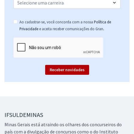
R$ 478,32
à vista
39,86
R$
ou 12x de
Economize R$ 119,58 (-20%)
Ao cadastrar-se, você concorda com a nossa
Política de
Comprar
.
Privacidade
e aceita receber comunicações do Gran
Receber novidades
IFSULDEMINAS
Minas Gerais está atraindo os olhares dos concurseiros do
país com a divulgação de concursos como o do Instituto