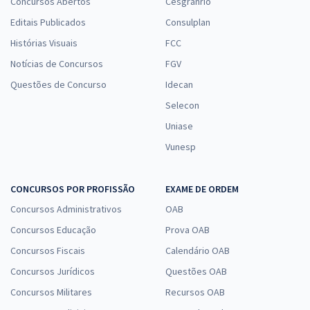
Concursos Abertos
Cesgranrio
Editais Publicados
Consulplan
Histórias Visuais
FCC
Notícias de Concursos
FGV
Questões de Concurso
Idecan
Selecon
Uniase
Vunesp
CONCURSOS POR PROFISSÃO
EXAME DE ORDEM
Concursos Administrativos
OAB
Concursos Educação
Prova OAB
Concursos Fiscais
Calendário OAB
Concursos Jurídicos
Questões OAB
Concursos Militares
Recursos OAB