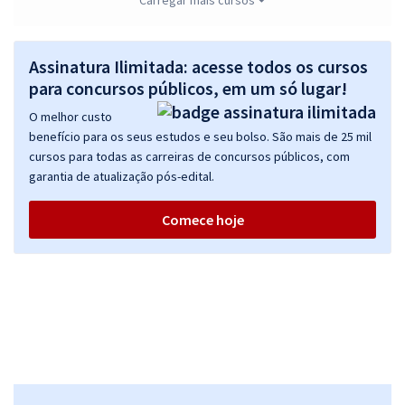
Carregar mais cursos
IFSULDEMINAS - Instituto Federal de Educação, Ciência e Tecnologia
do Sul de Minas Gerais - Professor do Ensino Básico, Técnico e
Assinatura Ilimitada: acesse todos os cursos
Tecnológico (PEBTT) - Matemática (Pós-Edital)
para concursos públicos, em um só lugar!
R$ 478,32
à vista
O melhor custo
39,86
R$
ou 12x de
benefício para os seus estudos e seu bolso. São mais de 25 mil
Economize R$ 119,58 (-20%)
cursos para todas as carreiras de concursos públicos, com
garantia de atualização pós-edital.
Comprar
Comece hoje
IFSULDEMINAS - Instituto Federal de Educação, Ciência e Tecnologia
do Sul de Minas Gerais - Conhecimentos Específicos para Professor
do Ensino Básico, Técnico e Tecnológico (PEBTT) - Matemática (Pós-
Edital)
R$ 366,32
à vista
30,53
R$
ou 12x de
Economize R$ 91,58 (-20%)