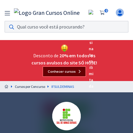
0
Assinatura Ilimitada 11
Acesso a todos os cursos. Teste grátis por 7 dias!
Assinatura OAB Até Passar
Acesso ilimitado a toda preparação para o Exame da
Desconto de
20% em todos os
Ordem, até você passar!
cursos avulsos do site SÓ HOJE!
Conhecer cursos
Residências Multiprofissionais
Preparação completa e intensiva para as principais
Cursos por Concurso
IFSULDEMINAS
residências em saúde do Brasil
Concursos
Assinatura Ilimitada
Cursos 20% OFF