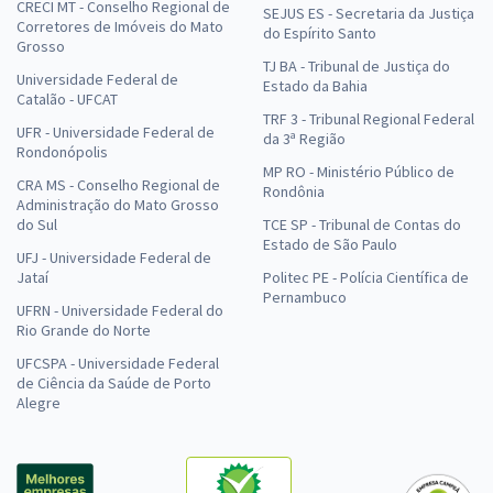
CRECI MT - Conselho Regional de
SEJUS ES - Secretaria da Justiça
Corretores de Imóveis do Mato
do Espírito Santo
Grosso
TJ BA - Tribunal de Justiça do
Universidade Federal de
Estado da Bahia
Catalão - UFCAT
TRF 3 - Tribunal Regional Federal
UFR - Universidade Federal de
da 3ª Região
Rondonópolis
MP RO - Ministério Público de
CRA MS - Conselho Regional de
Rondônia
Administração do Mato Grosso
do Sul
TCE SP - Tribunal de Contas do
Estado de São Paulo
UFJ - Universidade Federal de
Jataí
Politec PE - Polícia Científica de
Pernambuco
UFRN - Universidade Federal do
Rio Grande do Norte
UFCSPA - Universidade Federal
de Ciência da Saúde de Porto
Alegre