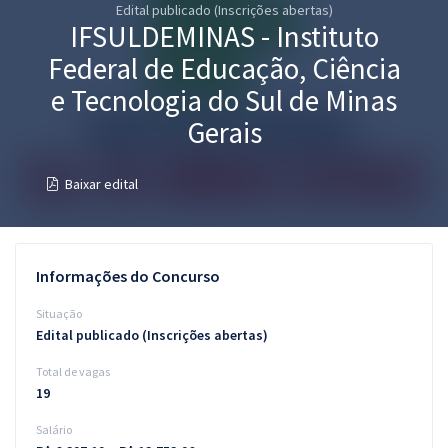
Edital publicado (Inscrições abertas)
Pós
IFSULDEMINAS - Instituto
Graduação
Federal de Educação, Ciência
e Tecnologia do Sul de Minas
OAB
Gerais
Mentorias
Baixar edital
Questões grátis
Conteúdo gratuito
Informações do Concurso
Blog
Situação
Aprovados
Edital publicado (Inscrições abertas)
Total de vagas
Atendimento
19
Salário