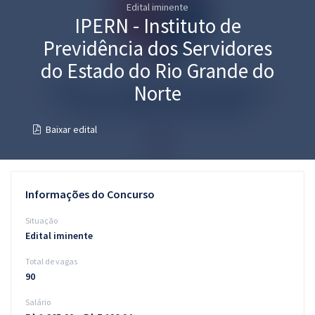
Edital iminente
Pós
IPERN - Instituto de
Graduação
Previdência dos Servidores
do Estado do Rio Grande do
OAB
Norte
Mentorias
Baixar edital
Questões grátis
Conteúdo gratuito
Informações do Concurso
Blog
Situação
Aprovados
Edital iminente
Total de vagas
Atendimento
90
Salário