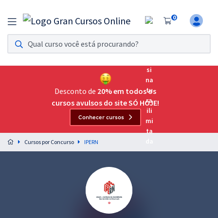
0
Assinatura Ilimitada 11
Acesso a todos os cursos. Teste grátis por 7 dias!
Assinatura OAB Até Passar
Acesso ilimitado a toda preparação para o Exame da
Desconto de
20% em todos os
Ordem, até você passar!
cursos avulsos do site SÓ HOJE!
Conhecer cursos
Residências Multiprofissionais
Preparação completa e intensiva para as principais
Cursos por Concurso
IPERN
residências em saúde do Brasil
Concursos
Assinatura Ilimitada
Cursos 20% OFF