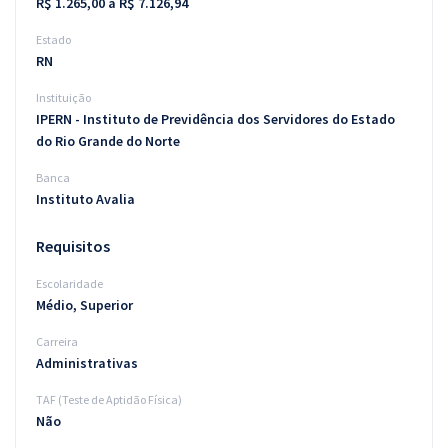
R$ 1.265,00 a R$ 7.126,94
Estado
RN
Instituição
IPERN - Instituto de Previdência dos Servidores do Estado
do Rio Grande do Norte
Banca
Instituto Avalia
Requisitos
Escolaridade
Médio, Superior
Carreira
Administrativas
TAF (Teste de Aptidão Física)
Não