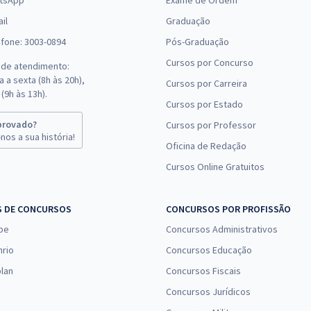
tsApp
Exame de Ordem
il
Graduação
efone: 3003-0894
Pós-Graduação
Cursos por Concurso
 de atendimento:
 a sexta (8h às 20h),
Cursos por Carreira
(9h às 13h).
Cursos por Estado
provado?
Cursos por Professor
nos a sua história!
Oficina de Redação
Cursos Online Gratuitos
S DE CONCURSOS
CONCURSOS POR PROFISSÃO
pe
Concursos Administrativos
nrio
Concursos Educação
lan
Concursos Fiscais
Concursos Jurídicos