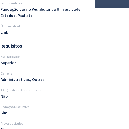
Banca anterior
Fundação para o Vestibular da Universidade
Estadual Paulista
Último edital
Link
Requisitos
Escolaridade
Superior
Carreira
Administrativas, Outras
TAF (Teste de Aptidão Física)
Não
Redação Discursiva
Sim
Prova de títulos