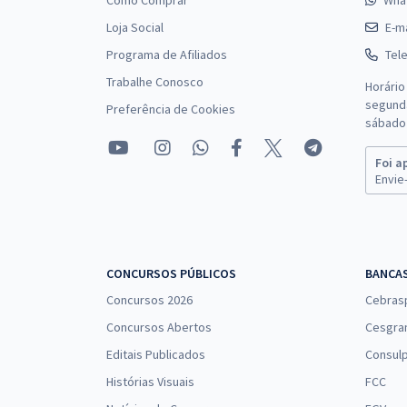
Como Comprar
Wha
Loja Social
E-ma
Programa de Afiliados
Tel
Trabalhe Conosco
Horário
segunda
Preferência de Cookies
sábado 
Foi a
Envie-
CONCURSOS PÚBLICOS
BANCA
Concursos 2026
Cebras
Concursos Abertos
Cesgra
Editais Publicados
Consulp
Histórias Visuais
FCC