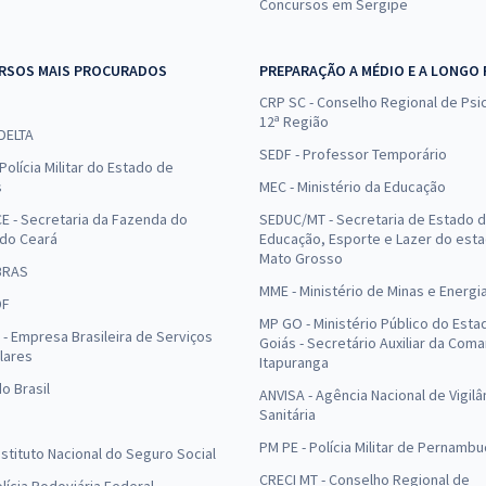
Concursos em Sergipe
RSOS MAIS PROCURADOS
PREPARAÇÃO A MÉDIO E A LONGO
CRP SC - Conselho Regional de Psic
12ª Região
 DELTA
SEDF - Professor Temporário
Polícia Militar do Estado de
s
MEC - Ministério da Educação
E - Secretaria da Fazenda do
SEDUC/MT - Secretaria de Estado 
 do Ceará
Educação, Esporte e Lazer do est
Mato Grosso
BRAS
MME - Ministério de Minas e Energi
DF
MP GO - Ministério Público do Esta
- Empresa Brasileira de Serviços
Goiás - Secretário Auxiliar da Com
lares
Itapuranga
o Brasil
ANVISA - Agência Nacional de Vigilâ
Sanitária
PM PE - Polícia Militar de Pernamb
Instituto Nacional do Seguro Social
CRECI MT - Conselho Regional de