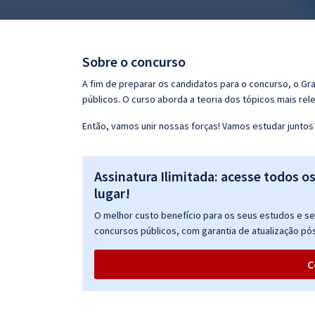
Pós
Graduação
Sobre o concurso
OAB
A fim de preparar os candidatos para o concurso, o G
públicos. O curso aborda a teoria dos tópicos mais rele
Mentorias
Então, vamos unir nossas forças! Vamos estudar juntos
Questões grátis
Assinatura Ilimitada: acesse todos o
Conteúdo gratuito
lugar!
Blog
O melhor custo benefício para os seus estudos e seu
Aprovados
concursos públicos, com garantia de atualização pós
C
Atendimento