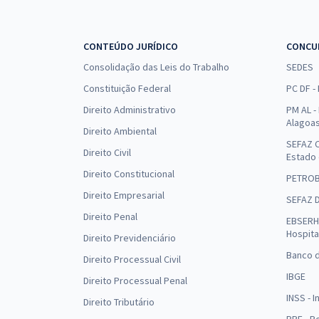
CONTEÚDO JURÍDICO
CONCU
Consolidação das Leis do Trabalho
SEDES
Constituição Federal
PC DF -
Direito Administrativo
PM AL - 
Alagoa
Direito Ambiental
SEFAZ C
Direito Civil
Estado
Direito Constitucional
PETRO
Direito Empresarial
SEFAZ 
Direito Penal
EBSERH 
Hospita
Direito Previdenciário
Banco d
Direito Processual Civil
IBGE
Direito Processual Penal
INSS - 
Direito Tributário