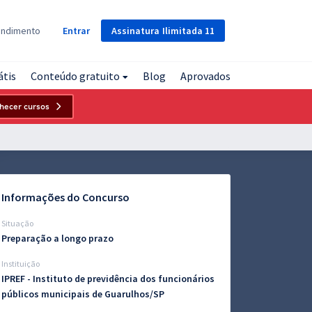
Assinatura
Ilimitada
11
endimento
Entrar
átis
Conteúdo gratuito
Blog
Aprovados
hecer cursos
Informações do Concurso
Situação
Preparação a longo prazo
Instituição
IPREF - Instituto de previdência dos funcionários
públicos municipais de Guarulhos/SP