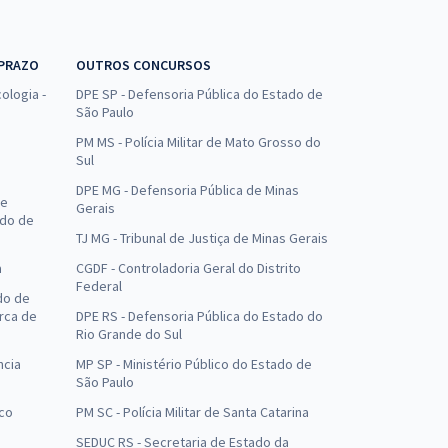
 PRAZO
OUTROS CONCURSOS
ologia -
DPE SP - Defensoria Pública do Estado de
São Paulo
PM MS - Polícia Militar de Mato Grosso do
Sul
DPE MG - Defensoria Pública de Minas
de
Gerais
ado de
TJ MG - Tribunal de Justiça de Minas Gerais
a
CGDF - Controladoria Geral do Distrito
Federal
do de
arca de
DPE RS - Defensoria Pública do Estado do
Rio Grande do Sul
ncia
MP SP - Ministério Público do Estado de
São Paulo
uco
PM SC - Polícia Militar de Santa Catarina
SEDUC RS - Secretaria de Estado da