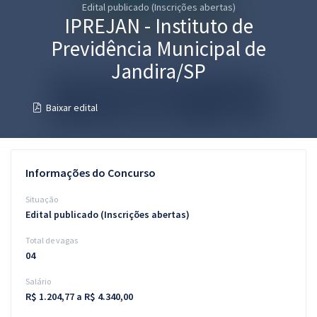
Edital publicado (Inscrições abertas)
Pós
IPREJAN - Instituto de
Graduação
Previdência Municipal de
Jandira/SP
OAB
Baixar edital
Mentorias
Questões grátis
Informações do Concurso
Conteúdo gratuito
Situação
Blog
Edital publicado (Inscrições abertas)
Aprovados
Total de vagas
04
Atendimento
Salário
R$ 1.204,77 a R$ 4.340,00