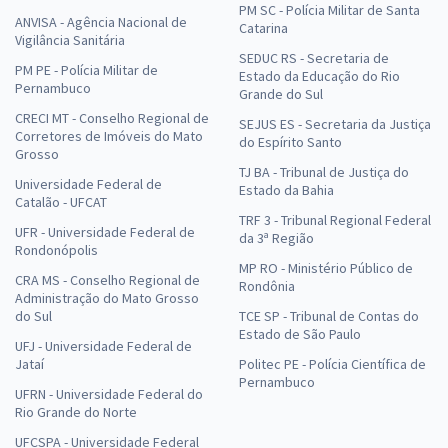
PM SC - Polícia Militar de Santa
ANVISA - Agência Nacional de
Catarina
Vigilância Sanitária
SEDUC RS - Secretaria de
PM PE - Polícia Militar de
Estado da Educação do Rio
Pernambuco
Grande do Sul
CRECI MT - Conselho Regional de
SEJUS ES - Secretaria da Justiça
Corretores de Imóveis do Mato
do Espírito Santo
Grosso
TJ BA - Tribunal de Justiça do
Universidade Federal de
Estado da Bahia
Catalão - UFCAT
TRF 3 - Tribunal Regional Federal
UFR - Universidade Federal de
da 3ª Região
Rondonópolis
MP RO - Ministério Público de
CRA MS - Conselho Regional de
Rondônia
Administração do Mato Grosso
do Sul
TCE SP - Tribunal de Contas do
Estado de São Paulo
UFJ - Universidade Federal de
Jataí
Politec PE - Polícia Científica de
Pernambuco
UFRN - Universidade Federal do
Rio Grande do Norte
UFCSPA - Universidade Federal