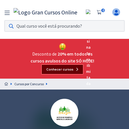
0
Assinatura Ilimitada 11
Acesso a todos os cursos. Teste grátis por 7 dias!
Assinatura OAB Até Passar
Acesso ilimitado a toda preparação para o Exame da
Desconto de
20% em todos os
Ordem, até você passar!
cursos avulsos do site SÓ HOJE!
Conhecer cursos
Residências Multiprofissionais
Preparação completa e intensiva para as principais
Cursos por Concurso
residências em saúde do Brasil
Concursos
Assinatura Ilimitada
Cursos 20% OFF