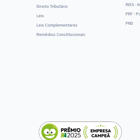
INSS - 
Direito Tributário
PRF - P
Leis
PND
Leis Complementares
Remédios Constitucionais