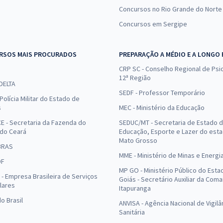
Concursos no Rio Grande do Norte
Concursos em Sergipe
RSOS MAIS PROCURADOS
PREPARAÇÃO A MÉDIO E A LONGO
CRP SC - Conselho Regional de Psic
12ª Região
 DELTA
SEDF - Professor Temporário
Polícia Militar do Estado de
s
MEC - Ministério da Educação
E - Secretaria da Fazenda do
SEDUC/MT - Secretaria de Estado 
 do Ceará
Educação, Esporte e Lazer do est
Mato Grosso
BRAS
MME - Ministério de Minas e Energi
DF
MP GO - Ministério Público do Esta
- Empresa Brasileira de Serviços
Goiás - Secretário Auxiliar da Com
lares
Itapuranga
o Brasil
ANVISA - Agência Nacional de Vigilâ
Sanitária