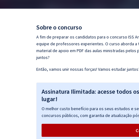
Pós
Graduação
Sobre o concurso
OAB
A fim de preparar os candidatos para o concurso ISS Ar
equipe de professores experientes. O curso aborda a t
Mentorias
material de apoio em PDF das aulas ministradas pelos 
juntos?
Questões grátis
Então, vamos unir nossas forças! Vamos estudar juntos
Conteúdo gratuito
Blog
Assinatura Ilimitada: acesse todos o
lugar!
Aprovados
O melhor custo benefício para os seus estudos e seu
concursos públicos, com garantia de atualização pós
Atendimento
C