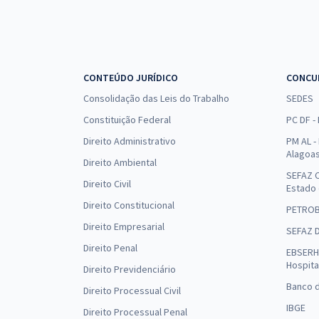
CONTEÚDO JURÍDICO
CONCU
Consolidação das Leis do Trabalho
SEDES
Constituição Federal
PC DF -
Direito Administrativo
PM AL - 
Alagoa
Direito Ambiental
SEFAZ C
Direito Civil
Estado
Direito Constitucional
PETRO
Direito Empresarial
SEFAZ 
Direito Penal
EBSERH 
Hospita
Direito Previdenciário
Banco d
Direito Processual Civil
IBGE
Direito Processual Penal