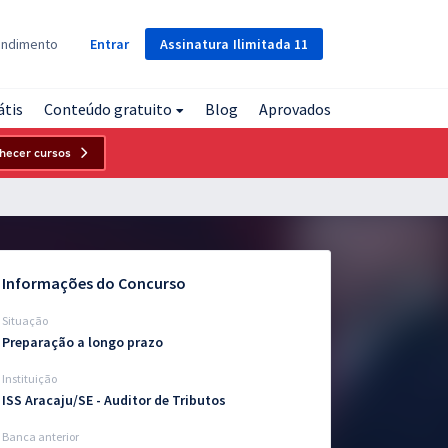
Assinatura
Ilimitada
11
endimento
Entrar
átis
Conteúdo gratuito
Blog
Aprovados
hecer cursos
Informações do Concurso
Situação
Preparação a longo prazo
Instituição
ISS Aracaju/SE - Auditor de Tributos
Banca anterior