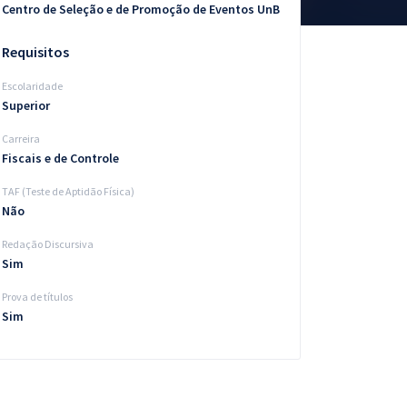
Centro de Seleção e de Promoção de Eventos UnB
Requisitos
Escolaridade
Superior
Carreira
Fiscais e de Controle
TAF (Teste de Aptidão Física)
Não
Redação Discursiva
Sim
Prova de títulos
Sim