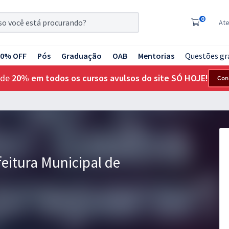
0
At
20% OFF
Pós
Graduação
OAB
Mentorias
Questões gr
 de
20% em todos os cursos avulsos do site SÓ HOJE!
Con
feitura Municipal de