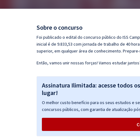
Pós
Graduação
Sobre o concurso
OAB
Foi publicado o edital do concurso público do ISS Ca
inicial é de 9.833,53 com jornada de trabalho de 40 hor
Mentorias
superior, em qualquer área de conhecimento. Prepare-
Então, vamos unir nossas forças! Vamos estudar juntos
Questões grátis
Conteúdo gratuito
Assinatura Ilimitada: acesse todos o
Blog
lugar!
Aprovados
O melhor custo benefício para os seus estudos e seu
concursos públicos, com garantia de atualização pós
Atendimento
C