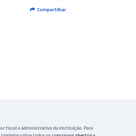
Compartilhar
 fiscal e administrativo da instituição. Para
 e também sobre todos os
concursos abertos
e