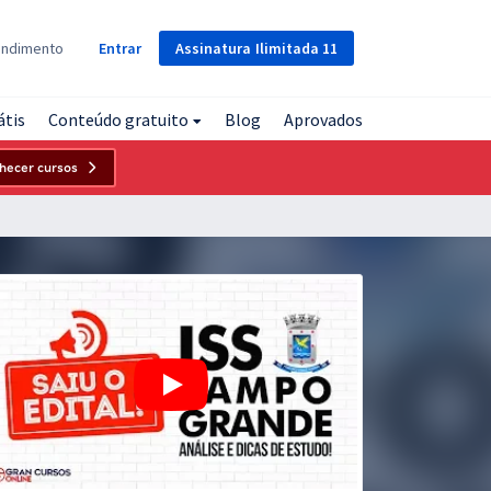
Assinatura
Ilimitada
11
endimento
Entrar
átis
Conteúdo gratuito
Blog
Aprovados
hecer cursos