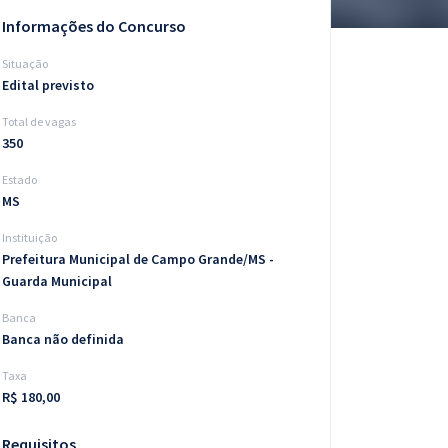
Informações do Concurso
Situação
Edital previsto
Total de vagas
350
Estado
MS
Instituição
Prefeitura Municipal de Campo Grande/MS -
Guarda Municipal
Banca
Banca não definida
Taxa
R$ 180,00
Requisitos