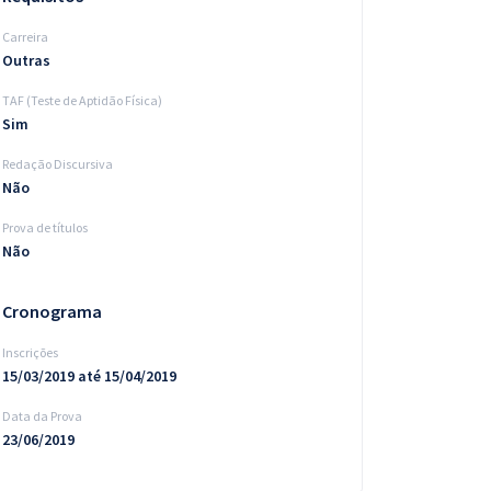
Carreira
Outras
TAF (Teste de Aptidão Física)
Sim
Redação Discursiva
Não
Prova de títulos
Não
Cronograma
Inscrições
15/03/2019 até 15/04/2019
Data da Prova
23/06/2019