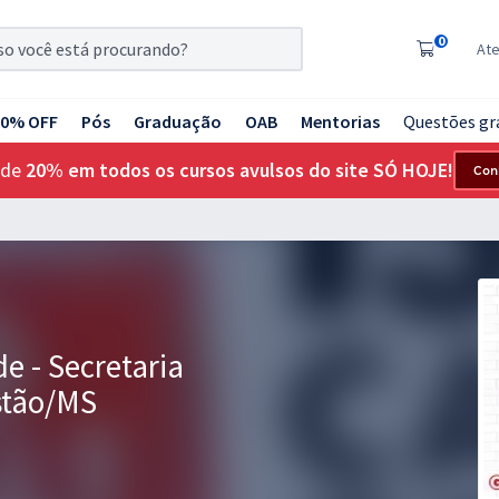
0
At
20% OFF
Pós
Graduação
OAB
Mentorias
Questões gr
 de
20% em todos os cursos avulsos do site SÓ HOJE!
Con
e - Secretaria
stão/MS