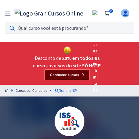
0
Assinatura Ilimitada 11
Acesso a todos os cursos. Teste grátis por 7 dias!
Assinatura OAB Até Passar
Acesso ilimitado a toda preparação para o Exame da
Desconto de
20% em todos os
Ordem, até você passar!
cursos avulsos do site SÓ HOJE!
Conhecer cursos
Residências Multiprofissionais
Preparação completa e intensiva para as principais
Cursos por Concurso
ISS/Jundiaí-SP
residências em saúde do Brasil
Concursos
Assinatura Ilimitada
Cursos 20% OFF