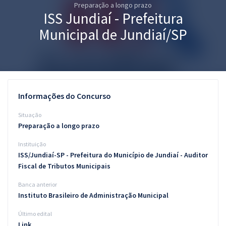
Preparação a longo prazo
Pós
ISS Jundiaí - Prefeitura
Graduação
Municipal de Jundiaí/SP
OAB
Mentorias
Informações do Concurso
Questões grátis
Situação
Conteúdo gratuito
Preparação a longo prazo
Instituição
Blog
ISS/Jundiaí-SP - Prefeitura do Município de Jundiaí - Auditor
Aprovados
Fiscal de Tributos Municipais
Banca anterior
Atendimento
Instituto Brasileiro de Administração Municipal
Último edital
Link