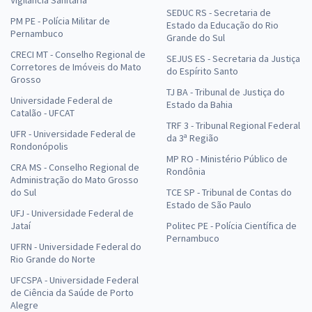
Vigilância Sanitária
SEDUC RS - Secretaria de
PM PE - Polícia Militar de
Estado da Educação do Rio
Pernambuco
Grande do Sul
CRECI MT - Conselho Regional de
SEJUS ES - Secretaria da Justiça
Corretores de Imóveis do Mato
do Espírito Santo
Grosso
TJ BA - Tribunal de Justiça do
Universidade Federal de
Estado da Bahia
Catalão - UFCAT
TRF 3 - Tribunal Regional Federal
UFR - Universidade Federal de
da 3ª Região
Rondonópolis
MP RO - Ministério Público de
CRA MS - Conselho Regional de
Rondônia
Administração do Mato Grosso
do Sul
TCE SP - Tribunal de Contas do
Estado de São Paulo
UFJ - Universidade Federal de
Jataí
Politec PE - Polícia Científica de
Pernambuco
UFRN - Universidade Federal do
Rio Grande do Norte
UFCSPA - Universidade Federal
de Ciência da Saúde de Porto
Alegre