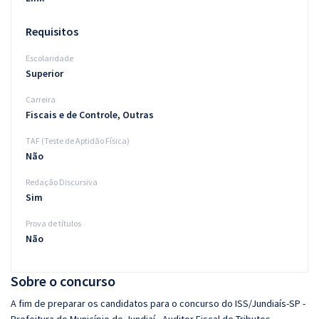
Requisitos
Escolaridade
Superior
Carreira
Fiscais e de Controle, Outras
TAF (Teste de Aptidão Física)
Não
Redação Discursiva
Sim
Prova de títulos
Não
Sobre o concurso
A fim de preparar os candidatos para o concurso do ISS/Jundiaís-SP -