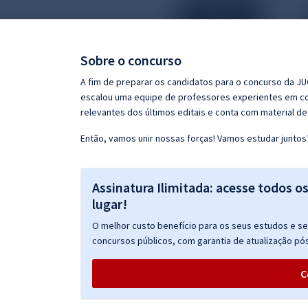
Pós
Graduação
Sobre o concurso
OAB
A fim de preparar os candidatos para o concurso da JU
escalou uma equipe de professores experientes em con
Mentorias
relevantes dos últimos editais e conta com material de
Então, vamos unir nossas forças! Vamos estudar juntos
Questões grátis
Conteúdo gratuito
Assinatura Ilimitada: acesse todos o
Blog
lugar!
Aprovados
O melhor custo benefício para os seus estudos e seu
concursos públicos, com garantia de atualização pós
Atendimento
C