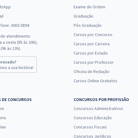
tsApp
Exame de Ordem
il
Graduação
efone: 3003-0894
Pós-Graduação
Cursos por Concurso
 de atendimento:
 a sexta (8h às 20h),
Cursos por Carreira
(9h às 13h).
Cursos por Estado
provado?
Cursos por Professor
nos a sua história!
Oficina de Redação
Cursos Online Gratuitos
S DE CONCURSOS
CONCURSOS POR PROFISSÃO
pe
Concursos Administrativos
nrio
Concursos Educação
lan
Concursos Fiscais
Concursos Jurídicos