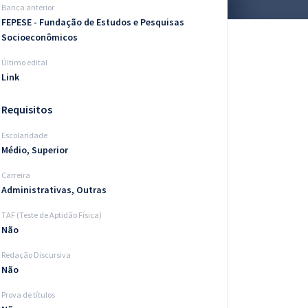
Banca anterior
FEPESE - Fundação de Estudos e Pesquisas
Socioeconômicos
Último edital
Link
Requisitos
Escolaridade
Médio, Superior
Carreira
Administrativas, Outras
TAF (Teste de Aptidão Física)
Não
Redação Discursiva
Não
Prova de títulos