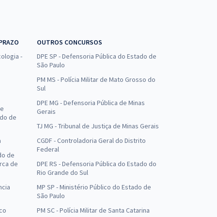
 PRAZO
OUTROS CONCURSOS
ologia -
DPE SP - Defensoria Pública do Estado de
São Paulo
PM MS - Polícia Militar de Mato Grosso do
Sul
DPE MG - Defensoria Pública de Minas
de
Gerais
ado de
TJ MG - Tribunal de Justiça de Minas Gerais
a
CGDF - Controladoria Geral do Distrito
Federal
do de
arca de
DPE RS - Defensoria Pública do Estado do
Rio Grande do Sul
ncia
MP SP - Ministério Público do Estado de
São Paulo
uco
PM SC - Polícia Militar de Santa Catarina