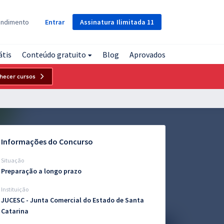
Assinatura
Ilimitada
11
endimento
Entrar
átis
Conteúdo gratuito
Blog
Aprovados
hecer cursos
Informações do Concurso
Situação
Preparação a longo prazo
Instituição
JUCESC - Junta Comercial do Estado de Santa
Catarina