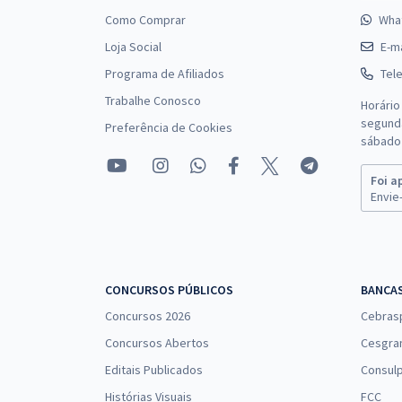
Como Comprar
Wha
Loja Social
E-ma
Programa de Afiliados
Tel
Trabalhe Conosco
Horário
segunda
Preferência de Cookies
sábado 
Foi a
Envie-
CONCURSOS PÚBLICOS
BANCA
Concursos 2026
Cebras
Concursos Abertos
Cesgra
Editais Publicados
Consulp
Histórias Visuais
FCC