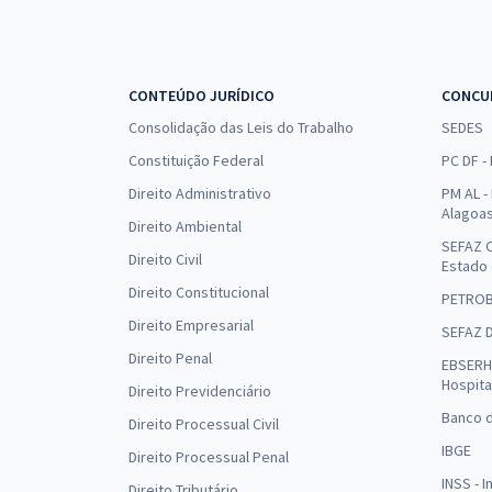
CONTEÚDO JURÍDICO
CONCU
Consolidação das Leis do Trabalho
SEDES
Constituição Federal
PC DF -
Direito Administrativo
PM AL - 
Alagoa
Direito Ambiental
SEFAZ C
Direito Civil
Estado
Direito Constitucional
PETRO
Direito Empresarial
SEFAZ 
Direito Penal
EBSERH 
Hospita
Direito Previdenciário
Banco d
Direito Processual Civil
IBGE
Direito Processual Penal
INSS - 
Direito Tributário