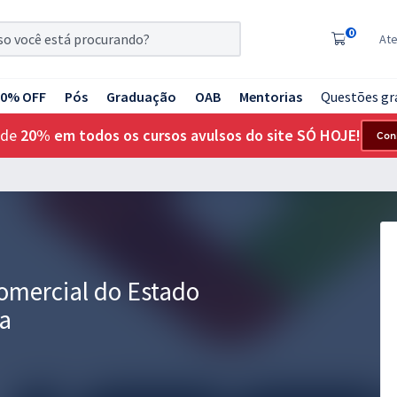
0
At
20% OFF
Pós
Graduação
OAB
Mentorias
Questões gr
 de
20% em todos os cursos avulsos do site SÓ HOJE!
Con
mercial do Estado
na