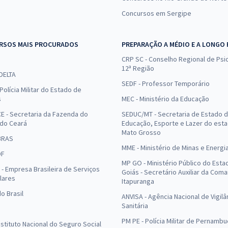
Concursos em Sergipe
RSOS MAIS PROCURADOS
PREPARAÇÃO A MÉDIO E A LONGO
CRP SC - Conselho Regional de Psic
12ª Região
 DELTA
SEDF - Professor Temporário
Polícia Militar do Estado de
s
MEC - Ministério da Educação
E - Secretaria da Fazenda do
SEDUC/MT - Secretaria de Estado 
 do Ceará
Educação, Esporte e Lazer do est
Mato Grosso
BRAS
MME - Ministério de Minas e Energi
DF
MP GO - Ministério Público do Esta
- Empresa Brasileira de Serviços
Goiás - Secretário Auxiliar da Com
lares
Itapuranga
o Brasil
ANVISA - Agência Nacional de Vigilâ
Sanitária
PM PE - Polícia Militar de Pernamb
Instituto Nacional do Seguro Social