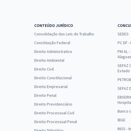
CONTEÚDO JURÍDICO
CONCU
Consolidação das Leis do Trabalho
SEDES
Constituição Federal
PC DF -
Direito Administrativo
PM AL - 
Alagoa
Direito Ambiental
SEFAZ C
Direito Civil
Estado
Direito Constitucional
PETRO
Direito Empresarial
SEFAZ 
Direito Penal
EBSERH 
Hospita
Direito Previdenciário
Banco d
Direito Processual Civil
IBGE
Direito Processual Penal
INSS - 
Direito Tributário