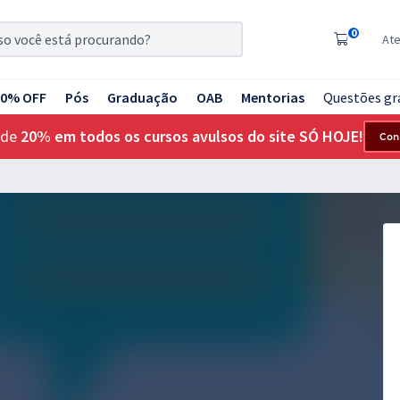
0
At
20% OFF
Pós
Graduação
OAB
Mentorias
Questões gr
 de
20% em todos os cursos avulsos do site SÓ HOJE!
Con