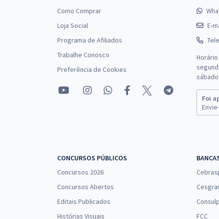
Como Comprar
Wha
Loja Social
E-ma
Programa de Afiliados
Tel
Trabalhe Conosco
Horário
segunda
Preferência de Cookies
sábado 
Foi a
Envie-
CONCURSOS PÚBLICOS
BANCA
Concursos 2026
Cebras
Concursos Abertos
Cesgra
Editais Publicados
Consulp
Histórias Visuais
FCC