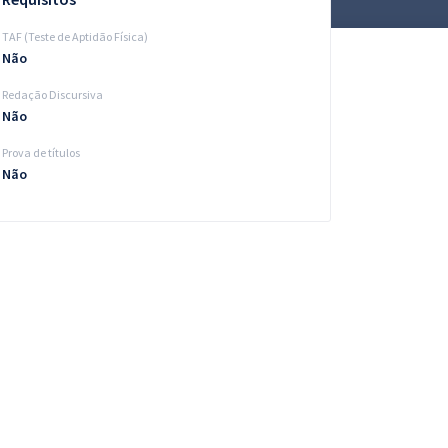
TAF (Teste de Aptidão Física)
Não
Redação Discursiva
Não
Prova de títulos
Não