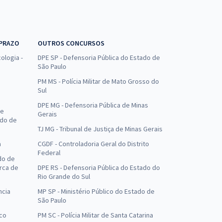
 PRAZO
OUTROS CONCURSOS
ologia -
DPE SP - Defensoria Pública do Estado de
São Paulo
PM MS - Polícia Militar de Mato Grosso do
Sul
DPE MG - Defensoria Pública de Minas
de
Gerais
ado de
TJ MG - Tribunal de Justiça de Minas Gerais
a
CGDF - Controladoria Geral do Distrito
Federal
do de
arca de
DPE RS - Defensoria Pública do Estado do
Rio Grande do Sul
ncia
MP SP - Ministério Público do Estado de
São Paulo
uco
PM SC - Polícia Militar de Santa Catarina