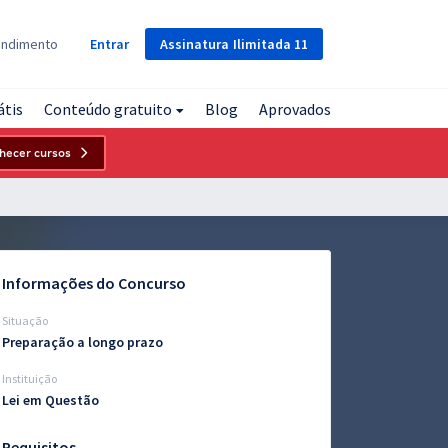
Assinatura
Ilimitada
11
endimento
Entrar
átis
Conteúdo gratuito
Blog
Aprovados
hecer cursos
Informações do Concurso
Situação
Preparação a longo prazo
Instituição
Lei em Questão
Requisitos