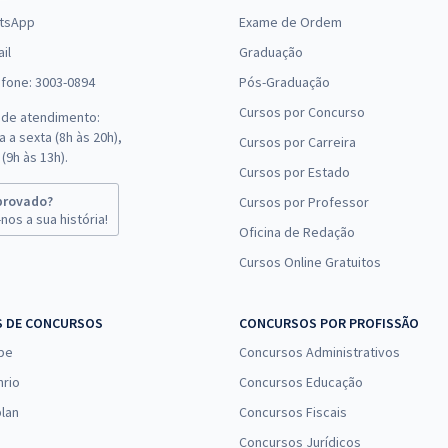
tsApp
Exame de Ordem
il
Graduação
efone: 3003-0894
Pós-Graduação
Cursos por Concurso
 de atendimento:
 a sexta (8h às 20h),
Cursos por Carreira
(9h às 13h).
Cursos por Estado
provado?
Cursos por Professor
nos a sua história!
Oficina de Redação
Cursos Online Gratuitos
S DE CONCURSOS
CONCURSOS POR PROFISSÃO
pe
Concursos Administrativos
nrio
Concursos Educação
lan
Concursos Fiscais
Concursos Jurídicos