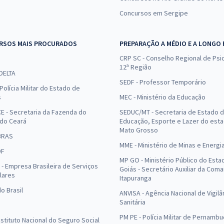
Concursos em Sergipe
RSOS MAIS PROCURADOS
PREPARAÇÃO A MÉDIO E A LONGO
CRP SC - Conselho Regional de Psic
12ª Região
 DELTA
SEDF - Professor Temporário
Polícia Militar do Estado de
s
MEC - Ministério da Educação
E - Secretaria da Fazenda do
SEDUC/MT - Secretaria de Estado 
 do Ceará
Educação, Esporte e Lazer do est
Mato Grosso
BRAS
MME - Ministério de Minas e Energi
DF
MP GO - Ministério Público do Esta
- Empresa Brasileira de Serviços
Goiás - Secretário Auxiliar da Com
lares
Itapuranga
o Brasil
ANVISA - Agência Nacional de Vigilâ
Sanitária
PM PE - Polícia Militar de Pernamb
Instituto Nacional do Seguro Social