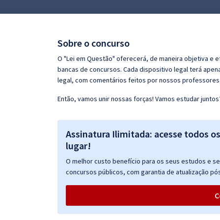
Pós
Graduação
Sobre o concurso
OAB
O "Lei em Questão" oferecerá, de maneira objetiva e e
bancas de concursos. Cada dispositivo legal terá ape
Mentorias
legal, com comentários feitos por nossos professores, 
Então, vamos unir nossas forças! Vamos estudar juntos
Questões grátis
Conteúdo gratuito
Assinatura Ilimitada: acesse todos o
Blog
lugar!
Aprovados
O melhor custo benefício para os seus estudos e seu
concursos públicos, com garantia de atualização pós
Atendimento
C