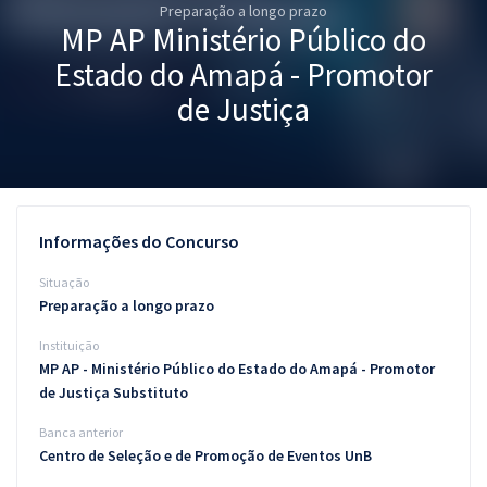
Preparação a longo prazo
Pós
MP AP Ministério Público do
Graduação
Estado do Amapá - Promotor
de Justiça
OAB
Mentorias
Questões grátis
Informações do Concurso
Conteúdo gratuito
Situação
Preparação a longo prazo
Blog
Instituição
Aprovados
MP AP - Ministério Público do Estado do Amapá - Promotor
de Justiça Substituto
Atendimento
Banca anterior
Centro de Seleção e de Promoção de Eventos UnB