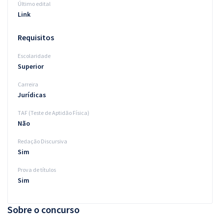
Último edital
Link
Requisitos
Escolaridade
Superior
Carreira
Jurídicas
TAF (Teste de Aptidão Física)
Não
Redação Discursiva
Sim
Prova de títulos
Sim
Sobre o concurso