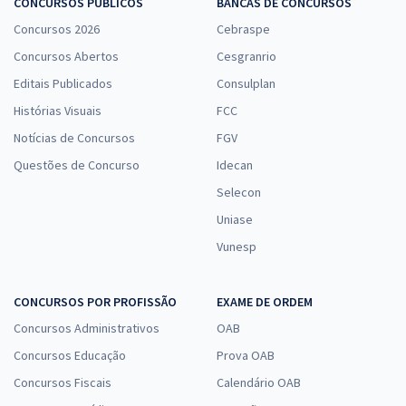
CONCURSOS PÚBLICOS
BANCAS DE CONCURSOS
Concursos 2026
Cebraspe
Concursos Abertos
Cesgranrio
Editais Publicados
Consulplan
Histórias Visuais
FCC
Notícias de Concursos
FGV
Questões de Concurso
Idecan
Selecon
Uniase
Vunesp
CONCURSOS POR PROFISSÃO
EXAME DE ORDEM
Concursos Administrativos
OAB
Concursos Educação
Prova OAB
Concursos Fiscais
Calendário OAB