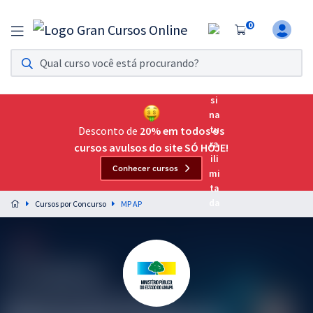
0
Assinatura Ilimitada 11
Acesso a todos os cursos. Teste grátis por 7 dias!
Assinatura OAB Até Passar
Acesso ilimitado a toda preparação para o Exame da
Desconto de
20% em todos os
Ordem, até você passar!
cursos avulsos do site SÓ HOJE!
Conhecer cursos
Residências Multiprofissionais
Preparação completa e intensiva para as principais
Cursos por Concurso
MP AP
residências em saúde do Brasil
Concursos
Assinatura Ilimitada
Cursos 20% OFF