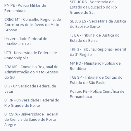
SEDUC RS - Secretaria de
PM PE - Polícia Militar de
Estado da Educação do Rio
Pernambuco
Grande do Sul
CRECI MT - Conselho Regional de
SEJUS ES - Secretaria da Justiça
Corretores de Imóveis do Mato
do Espírito Santo
Grosso
TJ BA - Tribunal de Justiça do
Universidade Federal de
Estado da Bahia
Catalão - UFCAT
TRF 3 - Tribunal Regional Federal
UFR - Universidade Federal de
da 3ª Região
Rondonópolis
MP RO - Ministério Público de
CRA MS - Conselho Regional de
Rondônia
Administração do Mato Grosso
do Sul
TCE SP - Tribunal de Contas do
Estado de São Paulo
UFJ - Universidade Federal de
Jataí
Politec PE - Polícia Científica de
Pernambuco
UFRN - Universidade Federal do
Rio Grande do Norte
UFCSPA - Universidade Federal
de Ciência da Saúde de Porto
Alegre