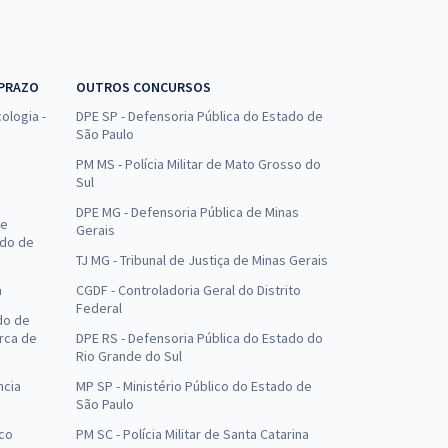
 PRAZO
OUTROS CONCURSOS
ologia -
DPE SP - Defensoria Pública do Estado de
São Paulo
PM MS - Polícia Militar de Mato Grosso do
Sul
DPE MG - Defensoria Pública de Minas
de
Gerais
ado de
TJ MG - Tribunal de Justiça de Minas Gerais
a
CGDF - Controladoria Geral do Distrito
Federal
do de
arca de
DPE RS - Defensoria Pública do Estado do
Rio Grande do Sul
ncia
MP SP - Ministério Público do Estado de
São Paulo
uco
PM SC - Polícia Militar de Santa Catarina