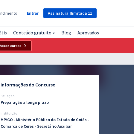
Assinatura
Ilimitada
11
endimento
Entrar
átis
Conteúdo gratuito
Blog
Aprovados
hecer cursos
Informações do Concurso
Situação
Preparação a longo prazo
Instituição
MP/GO - Ministério Público do Estado de Goiás -
Comarca de Ceres - Secretário Auxiliar