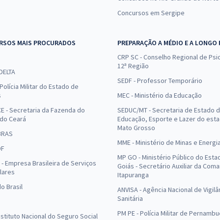
Concursos em Sergipe
RSOS MAIS PROCURADOS
PREPARAÇÃO A MÉDIO E A LONGO
CRP SC - Conselho Regional de Psic
12ª Região
 DELTA
SEDF - Professor Temporário
Polícia Militar do Estado de
s
MEC - Ministério da Educação
E - Secretaria da Fazenda do
SEDUC/MT - Secretaria de Estado 
 do Ceará
Educação, Esporte e Lazer do est
Mato Grosso
BRAS
MME - Ministério de Minas e Energi
DF
MP GO - Ministério Público do Esta
- Empresa Brasileira de Serviços
Goiás - Secretário Auxiliar da Com
lares
Itapuranga
o Brasil
ANVISA - Agência Nacional de Vigilâ
Sanitária
PM PE - Polícia Militar de Pernamb
Instituto Nacional do Seguro Social