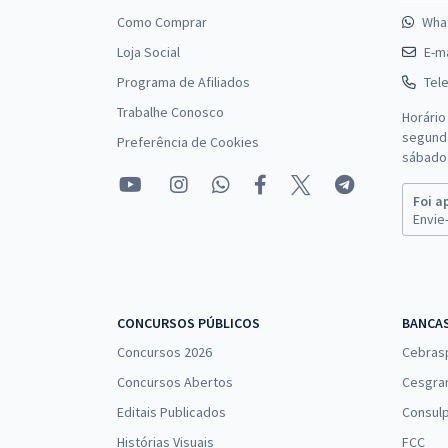
Como Comprar
Wha
Loja Social
E-ma
Programa de Afiliados
Tel
Trabalhe Conosco
Horário
segunda
Preferência de Cookies
sábado 
Foi a
Envie-
CONCURSOS PÚBLICOS
BANCA
Concursos 2026
Cebras
Concursos Abertos
Cesgra
Editais Publicados
Consulp
Histórias Visuais
FCC