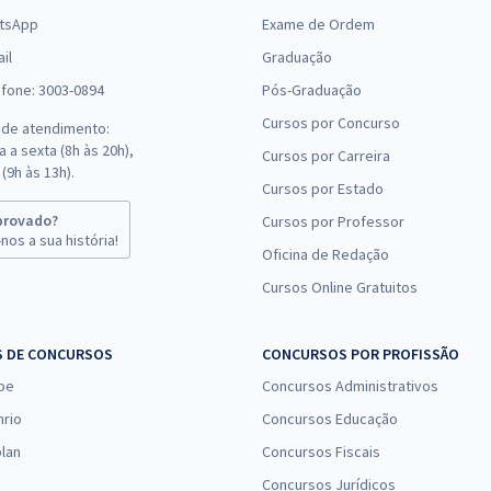
tsApp
Exame de Ordem
il
Graduação
efone: 3003-0894
Pós-Graduação
Cursos por Concurso
 de atendimento:
 a sexta (8h às 20h),
Cursos por Carreira
(9h às 13h).
Cursos por Estado
provado?
Cursos por Professor
nos a sua história!
Oficina de Redação
Cursos Online Gratuitos
S DE CONCURSOS
CONCURSOS POR PROFISSÃO
pe
Concursos Administrativos
nrio
Concursos Educação
lan
Concursos Fiscais
Concursos Jurídicos