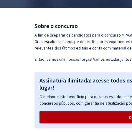
Pós
Graduação
Sobre o concurso
OAB
A fim de preparar os candidatos para o concurso MP/GO
Gran escalou uma equipe de professores experientes e
Mentorias
relevantes dos últimos editais e conta com material d
Então, vamos unir nossas forças! Vamos estudar juntos
Questões grátis
Conteúdo gratuito
Assinatura Ilimitada: acesse todos o
Blog
lugar!
Aprovados
O melhor custo benefício para os seus estudos e seu
concursos públicos, com garantia de atualização pós
Atendimento
C