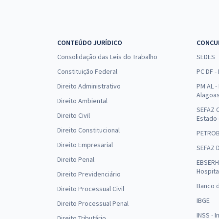
CONTEÚDO JURÍDICO
CONCU
Consolidação das Leis do Trabalho
SEDES
Constituição Federal
PC DF -
Direito Administrativo
PM AL - 
Alagoa
Direito Ambiental
SEFAZ C
Direito Civil
Estado
Direito Constitucional
PETRO
Direito Empresarial
SEFAZ 
Direito Penal
EBSERH 
Hospita
Direito Previdenciário
Banco d
Direito Processual Civil
IBGE
Direito Processual Penal
INSS - 
Direito Tributário