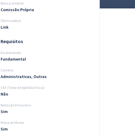
Banca anterior
Comissão Própria
Último edital
Link
Requisitos
Escolaridade
Fundamental
Carreira
Administrativas, Outras
TAF (Teste de Aptidão Física)
Não
Redação Discursiva
Sim
Prova de títulos
Sim