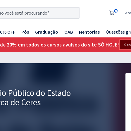
0
At
20% OFF
Pós
Graduação
OAB
Mentorias
Questões gr
 de
20% em todos os cursos avulsos do site SÓ HOJE!
Con
io Público do Estado
ca de Ceres