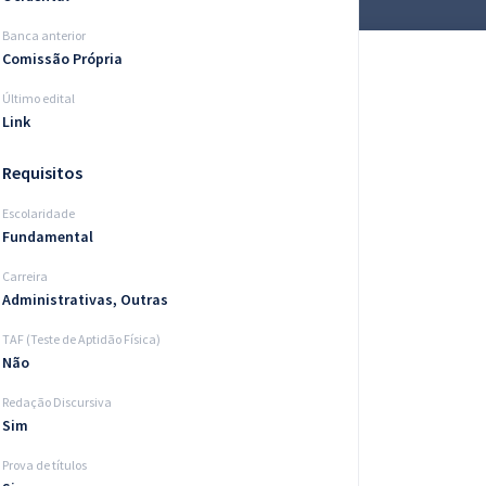
Banca anterior
Comissão Própria
Último edital
Link
Requisitos
Escolaridade
Fundamental
Carreira
Administrativas, Outras
TAF (Teste de Aptidão Física)
Não
Redação Discursiva
Sim
Prova de títulos