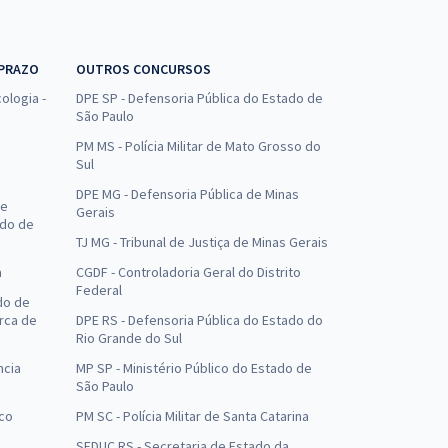
 PRAZO
OUTROS CONCURSOS
ologia -
DPE SP - Defensoria Pública do Estado de
São Paulo
PM MS - Polícia Militar de Mato Grosso do
Sul
DPE MG - Defensoria Pública de Minas
de
Gerais
ado de
TJ MG - Tribunal de Justiça de Minas Gerais
a
CGDF - Controladoria Geral do Distrito
Federal
do de
arca de
DPE RS - Defensoria Pública do Estado do
Rio Grande do Sul
ncia
MP SP - Ministério Público do Estado de
São Paulo
uco
PM SC - Polícia Militar de Santa Catarina
SEDUC RS - Secretaria de Estado da