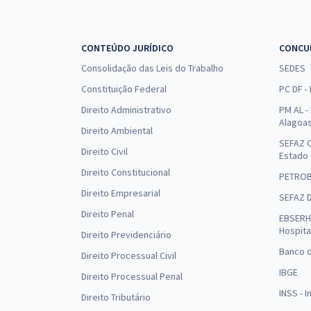
CONTEÚDO JURÍDICO
CONCU
Consolidação das Leis do Trabalho
SEDES
Constituição Federal
PC DF -
Direito Administrativo
PM AL - 
Alagoa
Direito Ambiental
SEFAZ C
Direito Civil
Estado
Direito Constitucional
PETRO
Direito Empresarial
SEFAZ 
Direito Penal
EBSERH 
Hospita
Direito Previdenciário
Banco d
Direito Processual Civil
IBGE
Direito Processual Penal
INSS - 
Direito Tributário