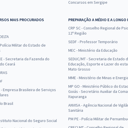
Concursos em Sergipe
RSOS MAIS PROCURADOS
PREPARAÇÃO A MÉDIO E A LONGO
CRP SC - Conselho Regional de Psic
12ª Região
 DELTA
SEDF - Professor Temporário
Polícia Militar do Estado de
s
MEC - Ministério da Educação
E - Secretaria da Fazenda do
SEDUC/MT - Secretaria de Estado 
 do Ceará
Educação, Esporte e Lazer do est
Mato Grosso
BRAS
MME - Ministério de Minas e Energi
DF
MP GO - Ministério Público do Esta
- Empresa Brasileira de Serviços
Goiás - Secretário Auxiliar da Com
lares
Itapuranga
o Brasil
ANVISA - Agência Nacional de Vigilâ
Sanitária
PM PE - Polícia Militar de Pernamb
Instituto Nacional do Seguro Social
CRECI MT - Conselho Regional de