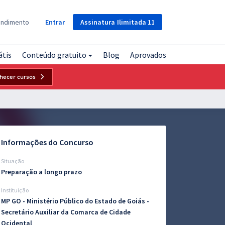
Assinatura
Ilimitada
11
endimento
Entrar
átis
Conteúdo gratuito
Blog
Aprovados
hecer cursos
Informações do Concurso
Situação
Preparação a longo prazo
Instituição
MP GO - Ministério Público do Estado de Goiás -
Secretário Auxiliar da Comarca de Cidade
Ocidental