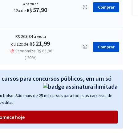
a partir de
Comprar
57,90
R$
12x de
R$ 263,84
à vista
21,99
R$
ou 12x de
Comprar
Economize R$ 65,96
(-20%)
s cursos para concursos públicos, em um só
 bolso. São mais de 25 mil cursos para todas as carreiras de
-edital.
omece hoje