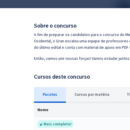
Pós
Graduação
Sobre o concurso
OAB
A fim de preparar os candidatos para o concurso do Mi
Ocidental, o Gran escalou uma equipe de professores e
Mentorias
do último edital e conta com material de apoio em PDF
Então, vamos unir nossas forças! Vamos estudar juntos
Questões grátis
Conteúdo gratuito
Cursos deste concurso
Blog
Pacotes
Cursos
p
or matéria
T
Aprovados
Nome
Atendimento
Mais completo!