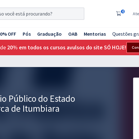
0
At
20% OFF
Pós
Graduação
OAB
Mentorias
Questões gr
 de
20% em todos os cursos avulsos do site SÓ HOJE!
Con
io Público do Estado
rca de Itumbiara