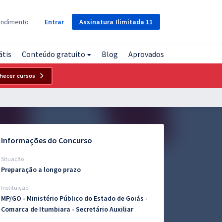
Assinatura
Ilimitada
11
endimento
Entrar
átis
Conteúdo gratuito
Blog
Aprovados
hecer cursos
Informações do Concurso
Situação
Preparação a longo prazo
Instituição
MP/GO - Ministério Público do Estado de Goiás -
Comarca de Itumbiara - Secretário Auxiliar