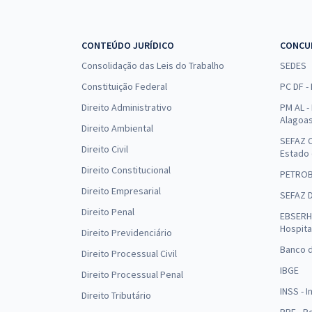
CONTEÚDO JURÍDICO
CONCU
Consolidação das Leis do Trabalho
SEDES
Constituição Federal
PC DF -
Direito Administrativo
PM AL - 
Alagoa
Direito Ambiental
SEFAZ C
Direito Civil
Estado
Direito Constitucional
PETRO
Direito Empresarial
SEFAZ 
Direito Penal
EBSERH 
Hospita
Direito Previdenciário
Banco d
Direito Processual Civil
IBGE
Direito Processual Penal
INSS - 
Direito Tributário