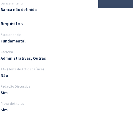
Banca anterior
Banca não definida
Requisitos
Escolaridade
Fundamental
Carreira
Administrativas, Outras
TAF (Teste de Aptidão Física)
Não
Redação Discursiva
Sim
Prova de títulos
Sim