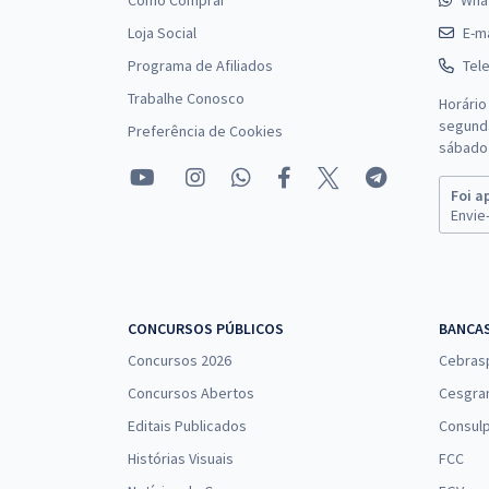
Como Comprar
Wha
Loja Social
E-ma
Programa de Afiliados
Tel
Trabalhe Conosco
Horário
segunda
Preferência de Cookies
sábado 
Foi a
Envie-
CONCURSOS PÚBLICOS
BANCA
Concursos 2026
Cebras
Concursos Abertos
Cesgra
Editais Publicados
Consulp
Histórias Visuais
FCC