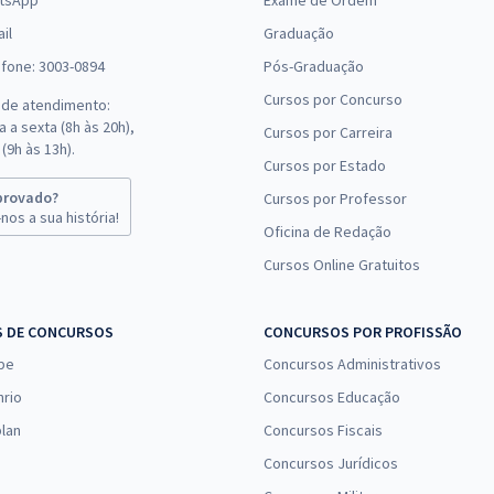
tsApp
Exame de Ordem
il
Graduação
efone: 3003-0894
Pós-Graduação
Cursos por Concurso
 de atendimento:
 a sexta (8h às 20h),
Cursos por Carreira
(9h às 13h).
Cursos por Estado
provado?
Cursos por Professor
nos a sua história!
Oficina de Redação
Cursos Online Gratuitos
S DE CONCURSOS
CONCURSOS POR PROFISSÃO
pe
Concursos Administrativos
nrio
Concursos Educação
lan
Concursos Fiscais
Concursos Jurídicos