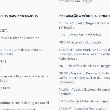
Concursos em Sergipe
RSOS MAIS PROCURADOS
PREPARAÇÃO A MÉDIO E A LONGO
CRP SC - Conselho Regional de Psic
12ª Região
 DELTA
SEDF - Professor Temporário
Polícia Militar do Estado de
s
MEC - Ministério da Educação
E - Secretaria da Fazenda do
SEDUC/MT - Secretaria de Estado 
 do Ceará
Educação, Esporte e Lazer do est
Mato Grosso
BRAS
MME - Ministério de Minas e Energi
DF
MP GO - Ministério Público do Esta
- Empresa Brasileira de Serviços
Goiás - Secretário Auxiliar da Com
lares
Itapuranga
o Brasil
ANVISA - Agência Nacional de Vigilâ
Sanitária
PM PE - Polícia Militar de Pernamb
Instituto Nacional do Seguro Social
CRECI MT - Conselho Regional de