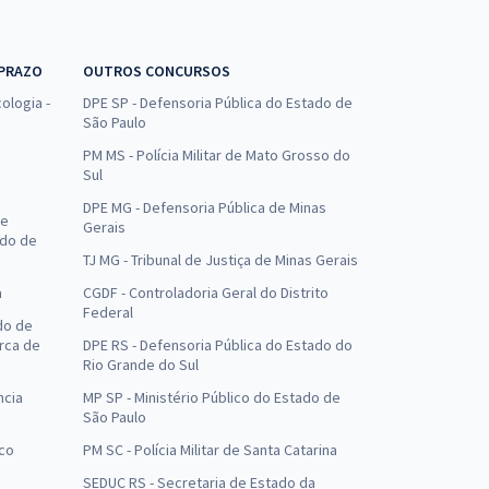
 PRAZO
OUTROS CONCURSOS
ologia -
DPE SP - Defensoria Pública do Estado de
São Paulo
PM MS - Polícia Militar de Mato Grosso do
Sul
DPE MG - Defensoria Pública de Minas
de
Gerais
ado de
TJ MG - Tribunal de Justiça de Minas Gerais
a
CGDF - Controladoria Geral do Distrito
Federal
do de
arca de
DPE RS - Defensoria Pública do Estado do
Rio Grande do Sul
ncia
MP SP - Ministério Público do Estado de
São Paulo
uco
PM SC - Polícia Militar de Santa Catarina
SEDUC RS - Secretaria de Estado da