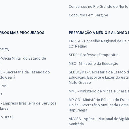
Concursos no Rio Grande do Norte
Concursos em Sergipe
RSOS MAIS PROCURADOS
PREPARAÇÃO A MÉDIO E A LONGO
CRP SC - Conselho Regional de Psic
12ª Região
 DELTA
SEDF - Professor Temporário
Polícia Militar do Estado de
s
MEC - Ministério da Educação
E - Secretaria da Fazenda do
SEDUC/MT - Secretaria de Estado 
 do Ceará
Educação, Esporte e Lazer do est
Mato Grosso
BRAS
MME - Ministério de Minas e Energi
DF
MP GO - Ministério Público do Esta
- Empresa Brasileira de Serviços
Goiás - Secretário Auxiliar da Com
lares
Itapuranga
o Brasil
ANVISA - Agência Nacional de Vigilâ
Sanitária