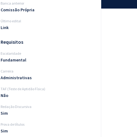
Banca anterior
Comissão Própria
Último edital
Link
Requisitos
Escolaridade
Fundamental
Carreira
Administrativas
TAF (Teste de Aptidão Física)
Não
Redação Discursiva
Sim
Prova de títulos
Sim