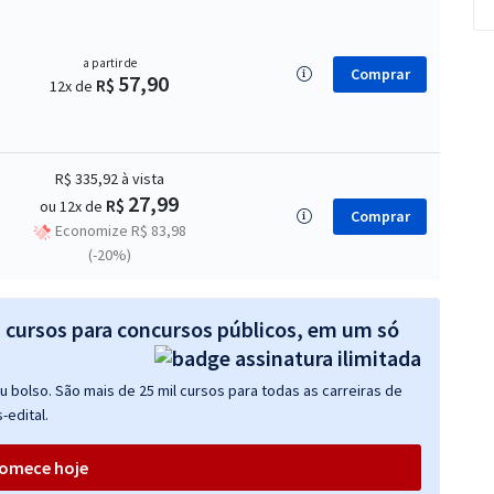
a partir de
Comprar
57,90
R$
12x de
R$ 335,92
à vista
27,99
R$
ou 12x de
Comprar
Economize R$ 83,98
(-20%)
s cursos para concursos públicos, em um só
 bolso. São mais de 25 mil cursos para todas as carreiras de
-edital.
omece hoje