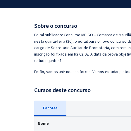
Pós
Graduação
Sobre o concurso
OAB
Edital publicado: Concurso MP GO – Comarca de Maurilâ
nesta quinta-feira (26), o edital para o novo concurso 
Mentorias
cargo de Secretário Auxiliar de Promotoria, com remuner
inscrição foi fixada em R$ 62,02. A data da prova objet
estudar juntos?
Questões grátis
Então, vamos unir nossas forças! Vamos estudar juntos
Conteúdo gratuito
Blog
Cursos deste concurso
Aprovados
Pacotes
Atendimento
Nome