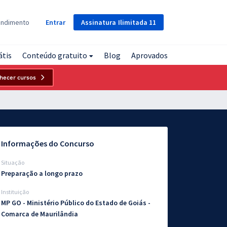
Assinatura
Ilimitada
11
endimento
Entrar
átis
Conteúdo gratuito
Blog
Aprovados
hecer cursos
Informações do Concurso
Situação
Preparação a longo prazo
Instituição
MP GO - Ministério Público do Estado de Goiás -
Comarca de Maurilândia