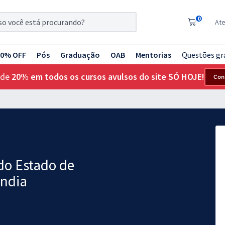
0
At
20% OFF
Pós
Graduação
OAB
Mentorias
Questões gr
 de
20% em todos os cursos avulsos do site SÓ HOJE!
Con
 do Estado de
ândia