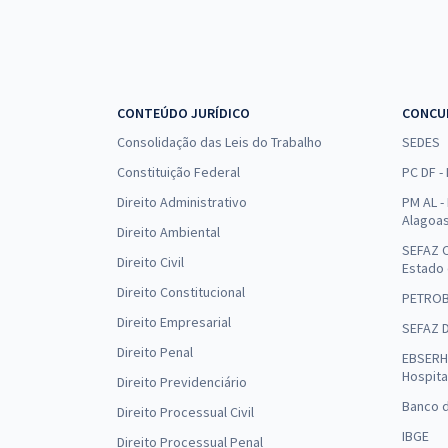
CONTEÚDO JURÍDICO
CONCU
Consolidação das Leis do Trabalho
SEDES
Constituição Federal
PC DF -
Direito Administrativo
PM AL - 
Alagoa
Direito Ambiental
SEFAZ C
Direito Civil
Estado
Direito Constitucional
PETRO
Direito Empresarial
SEFAZ 
Direito Penal
EBSERH 
Hospita
Direito Previdenciário
Banco d
Direito Processual Civil
IBGE
Direito Processual Penal